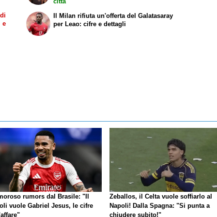
città
 di
Il Milan rifiuta un'offerta del Galatasaray
i e
per Leao: cifre e dettagli
moroso rumors dal Brasile: "Il
Zeballos, il Celta vuole soffiarlo al
li vuole Gabriel Jesus, le cifre
Napoli! Dalla Spagna: "Si punta a
'affare"
chiudere subito!"