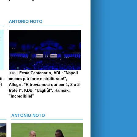
ANTONIO NOTO
Festa Centenario, ADL: "Napoli
LIVE
i,
ancora più forte e strutturato!",
o!
Allegri: "Ritroviamoci qui per 1, 2 o 3
trofei!", KDB: "Uagliù!", Hamsik:
"Incredibile!"
ANTONIO NOTO