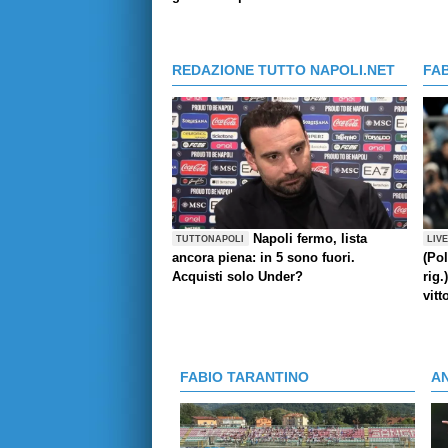
REDAZIONE TUTTO NAPOLI.NET
FA
Napoli fermo, lista
TUTTONAPOLI
LIV
ancora piena: in 5 sono fuori.
(Pol
Acquisti solo Under?
rig.
vitt
FABIO TARANTINO
A