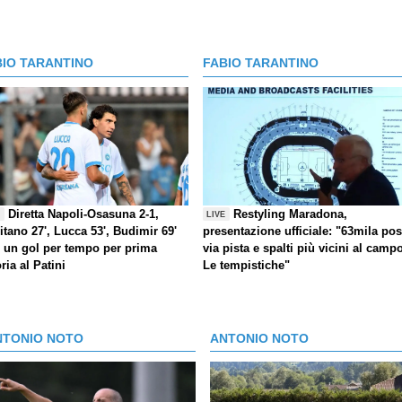
BIO TARANTINO
FABIO TARANTINO
Diretta Napoli-Osasuna 2-1,
Restyling Maradona,
E
LIVE
itano 27', Lucca 53', Budimir 69'
presentazione ufficiale: "63mila post
) un gol per tempo per prima
via pista e spalti più vicini al camp
oria al Patini
Le tempistiche"
NTONIO NOTO
ANTONIO NOTO