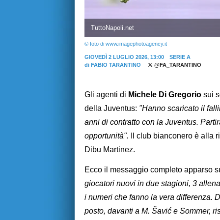
TuttoNapoli.net
© foto di www.imagephotoagency.it
GIOVEDÌ 2 LUGLIO 2026, 13:00
SERIE A
di
FABIO TARANTINO
@FA_TARANTINO
Gli agenti di
Michele Di Gregorio
sui s
della Juventus:
"Hanno scaricato il fall
anni di contratto con la Juventus. Partir
opportunità".
Il club bianconero è alla r
Dibu Martinez.
Ecco il messaggio completo apparso su
giocatori nuovi in due stagioni, 3 allena
i numeri che fanno la vera differenza. 
posto, davanti a M. Šavić e Sommer, ri