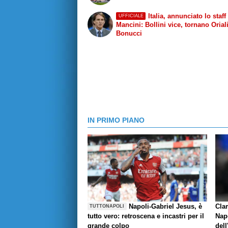
Italia, annunciato lo staff
UFFICIALE
Mancini: Bollini vice, tornano Orial
Bonucci
IN PRIMO PIANO
Napoli-Gabriel Jesus, è
Cla
TUTTONAPOLI
tutto vero: retroscena e incastri per il
Napo
grande colpo
dell