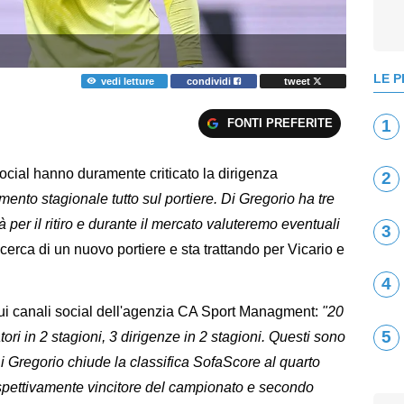
LE P
vedi letture
condividi
tweet
FONTI PREFERITE
1
ocial hanno duramente criticato la dirigenza
2
imento stagionale tutto sul portiere. Di Gregorio ha tre
à per il ritiro e durante il mercato valuteremo eventuali
3
icerca di un nuovo portiere e sta trattando per Vicario e
4
i canali social dell'agenzia CA Sport Managment:
"20
5
tori in 2 stagioni, 3 dirigenze in 2 stagioni. Questi sono
Di Gregorio chiude la classifica SofaScore al quarto
spettivamente vincitore del campionato e secondo