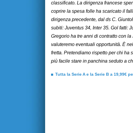
classificato. La dirigenza francese spen
coprire la spesa folle ha scaricato il fa
dirigenza precedente, dal ds C. Giuntoli
subiti: Juventus 34, Inter 35. Gol fatti:
Gregorio ha tre anni di contratto con la J
valuteremo eventuali opportunità. È nell
fretta. Pretendiamo rispetto per chi h
più facile stare in panchina seduto a ch
Tutta la Serie A e la Serie B a 19,99€ p