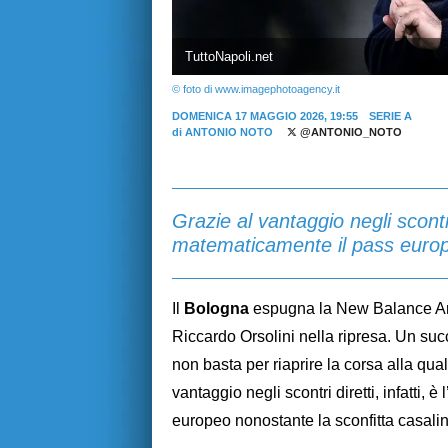
TuttoNapoli.net
© foto di www.imagephotoagency.it
DOMENICA 17 MAGGIO 2026, 19:55
SERIE A
di
ANTONIO NOTO
@ANTONIO_NOTO
Grazie al vantaggio negli scontri
matematicamente il pass europe
Il
Bologna
espugna la New Balance Ar
Riccardo Orsolini nella ripresa. Un su
non basta per riaprire la corsa alla qu
vantaggio negli scontri diretti, infatti,
europeo nonostante la sconfitta casali