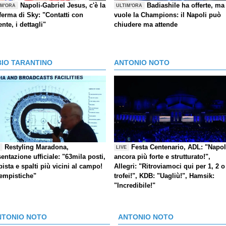
Napoli-Gabriel Jesus, c'è la
Badiashile ha offerte, ma
IM'ORA
ULTIM'ORA
ferma di Sky: "Contatti con
vuole la Champions: il Napoli può
ente, i dettagli"
chiudere ma attende
BIO TARANTINO
ANTONIO NOTO
Restyling Maradona,
Festa Centenario, ADL: "Napol
E
LIVE
entazione ufficiale: "63mila posti,
ancora più forte e strutturato!",
pista e spalti più vicini al campo!
Allegri: "Ritroviamoci qui per 1, 2 o
tempistiche"
trofei!", KDB: "Uagliù!", Hamsik:
"Incredibile!"
NTONIO NOTO
ANTONIO NOTO