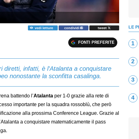
LE P
vedi letture
condividi
tweet
FONTI PREFERITE
1
2
 diretti, infatti, è l’Atalanta a conquistare
o nonostante la sconfitta casalinga.
3
ena battendo l’
Atalanta
per 1-0 grazie alla rete di
4
ccesso importante per la squadra rossoblù, che però
alificazione alla prossima Conference League. Grazie al
 è l’Atalanta a conquistare matematicamente il pass
nga.