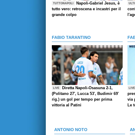
Napoli-Gabriel Jesus, è
TUTTONAPOLI
ULT
tutto vero: retroscena e incastri per il
con
grande colpo
l'ag
FABIO TARANTINO
FA
Diretta Napoli-Osasuna 2-1,
LIVE
LIV
(Politano 27', Lucca 53', Budimir 69'
pres
rig.) un gol per tempo per prima
via 
vittoria al Patini
Le 
ANTONIO NOTO
A