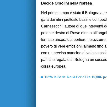
Decide Orsolini nella ripresa
Nel primo tempo è stato il Bologna a re
gara dai ritmi piuttosto bassi e con p
Carnesecchi, autore di due interventi de
potente destro di Rowe diretto all’angol
fermato ancora dal portiere nerazzurro.
povero di vere emozioni, almeno fino al 
con un preciso mancino al volo su assis
partita e regalato al Bologna un success
corsa europea.
Tutta la Serie A e la Serie B a 19,99€ p