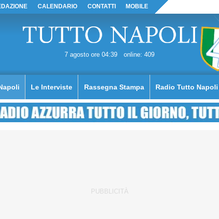
EDAZIONE
CALENDARIO
CONTATTI
MOBILE
7 agosto ore 04:39
online: 409
Napoli
Le Interviste
Rassegna Stampa
Radio Tutto Napoli