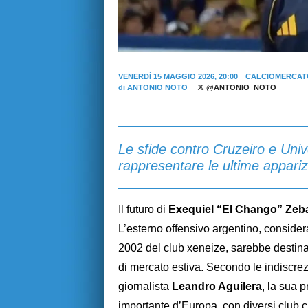
VENERDÌ 15 MAGGIO 2026, 20:00
CALCIOMERCAT
di
ANTONIO NOTO
@ANTONIO_NOTO
Le sfide contro Cruzeiro e Univ
rappresentare le ultime appariz
Il futuro di
Exequiel “El Chango” Zeba
L’esterno offensivo argentino, considera
2002 del club xeneize, sarebbe destina
di mercato estiva. Secondo le indiscrez
giornalista
Leandro Aguilera
, la sua
importante d’Europa, con diversi club 