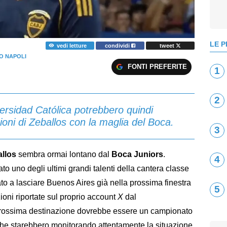
LE P
vedi letture
condividi
tweet
O NAPOLI
FONTI PREFERITE
1
2
ersidad Católica potrebbero quindi
ioni di Zeballos con la maglia del Boca.
3
llos
sembra ormai lontano dal
Boca Juniors
.
4
to uno degli ultimi grandi talenti della cantera classe
to a lasciare Buenos Aires già nella prossima finestra
5
ioni riportate sul proprio account
X
dal
 prossima destinazione dovrebbe essere un campionato
che starebbero monitorando attentamente la situazione