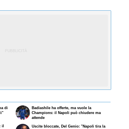
ma di
Badiashile ha offerte, ma vuole la
li"
Champions: il Napoli può chiudere ma
attende
 il
Uscite bloccate, Del Genio: "Napoli tira la