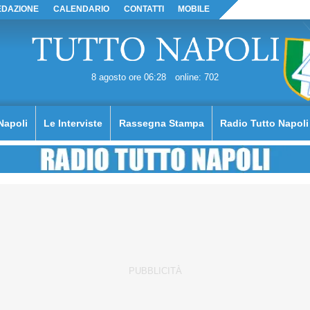
EDAZIONE
CALENDARIO
CONTATTI
MOBILE
8 agosto ore 06:28
online: 702
Napoli
Le Interviste
Rassegna Stampa
Radio Tutto Napoli