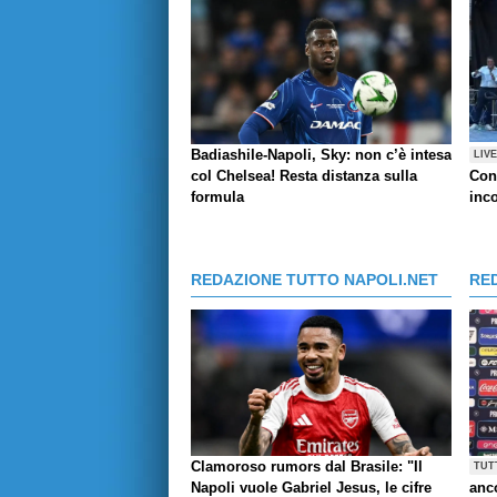
Badiashile-Napoli, Sky: non c’è intesa
LIV
col Chelsea! Resta distanza sulla
Con
formula
inco
REDAZIONE TUTTO NAPOLI.NET
RE
Clamoroso rumors dal Brasile: "Il
TUT
Napoli vuole Gabriel Jesus, le cifre
anco