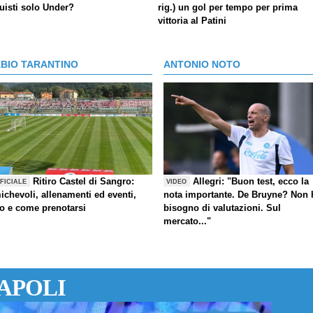
uisti solo Under?
rig.) un gol per tempo per prima
vittoria al Patini
ABIO TARANTINO
ANTONIO NOTO
Ritiro Castel di Sangro:
Allegri: "Buon test, ecco la
FICIALE
VIDEO
ichevoli, allenamenti ed eventi,
nota importante. De Bruyne? Non 
fo e come prenotarsi
bisogno di valutazioni. Sul
mercato..."
APOLI