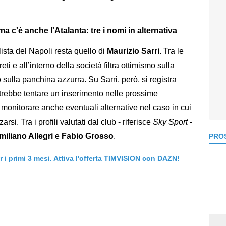
ma c'è anche l'Atalanta: tre i nomi in alternativa
lista del Napoli resta quello di
Maurizio Sarri
. Tra le
eti e all’interno della società filtra ottimismo sulla
o sulla panchina azzurra. Su Sarri, però, si registra
trebbe tentare un inserimento nelle prossime
a monitorare anche eventuali alternative nel caso in cui
rsi. Tra i profili valutati dal club - riferisce
Sky Sport
-
iliano Allegri
e
Fabio Grosso
.
PROS
er i primi 3 mesi. Attiva l'offerta TIMVISION con DAZN!