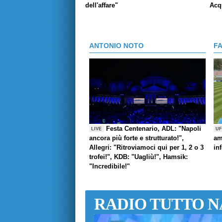
dell'affare"
Acq
ANTONIO NOTO
F
Festa Centenario, ADL: "Napoli
LIVE
UF
ancora più forte e strutturato!",
am
Allegri: "Ritroviamoci qui per 1, 2 o 3
in
trofei!", KDB: "Uagliù!", Hamsik:
"Incredibile!"
RADIO TUTTO N