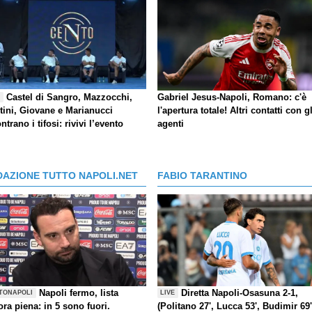
Castel di Sangro, Mazzocchi,
Gabriel Jesus-Napoli, Romano: c'è
E
tini, Giovane e Marianucci
l'apertura totale! Altri contatti con gl
ntrano i tifosi: rivivi l’evento
agenti
DAZIONE TUTTO NAPOLI.NET
FABIO TARANTINO
Napoli fermo, lista
Diretta Napoli-Osasuna 2-1,
TONAPOLI
LIVE
ra piena: in 5 sono fuori.
(Politano 27', Lucca 53', Budimir 69'