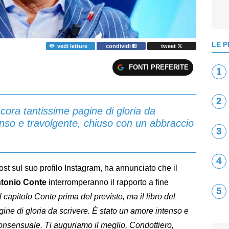
LE P
vedi letture
condividi
tweet
FONTI PREFERITE
1
2
ncora tantissime pagine di gloria da
enso e travolgente, chiuso con un abbraccio
3
4
post sul suo profilo Instagram, ha annunciato che il
tonio Conte
interromperanno il rapporto a fine
5
l capitolo Conte prima del previsto, ma il libro del
ine di gloria da scrivere. È stato un amore intenso e
onsensuale. Ti auguriamo il meglio, Condottiero,