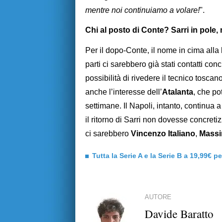
mentre noi continuiamo a volare!
".
Chi al posto di Conte? Sarri in pole, 
Per il dopo-Conte, il nome in cima alla 
parti ci sarebbero già stati contatti concr
possibilità di rivedere il tecnico toscan
anche l’interesse dell’
Atalanta
, che po
settimane. Il Napoli, intanto, continua 
il ritorno di Sarri non dovesse concretizza
ci sarebbero
Vincenzo Italiano
,
Massim
Tutta la Serie A e la Serie B a 19,99€ p
AUTORE
Davide Baratto