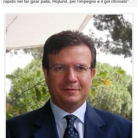
rapido nel far girar palla, Hojlund, per l’impegno e il gol ritrovato".