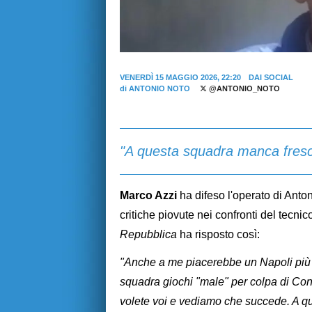
VENERDÌ 15 MAGGIO 2026, 22:20
DAI SOCIAL
di
ANTONIO NOTO
@ANTONIO_NOTO
"A questa squadra manca fresche
Marco Azzi
ha difeso l'operato di Anto
critiche piovute nei confronti del tecnic
Repubblica
ha risposto così:
"Anche a me piacerebbe un Napoli più s
squadra giochi "male" per colpa di Cont
volete voi e vediamo che succede. A q