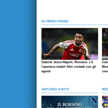
IN PRIMO PIANO
Gabriel Jesus-Napoli, Romano: c'è
Cal
l'apertura totale! Altri contatti con gli
Mus
agenti
conc
ANTONIO GAITO
RE