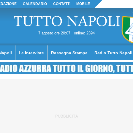
EDAZIONE
CALENDARIO
CONTATTI
MOBILE
7 agosto ore 20:07
online: 2394
Napoli
Le Interviste
Rassegna Stampa
Radio Tutto Napoli