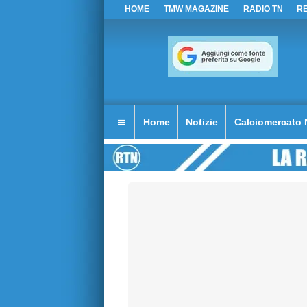
HOME
TMW MAGAZINE
RADIO TN
R
Home
Notizie
Calciomercato 