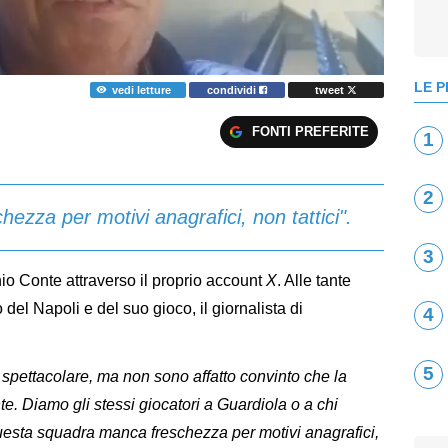
LE P
vedi letture
condividi
tweet
FONTI PREFERITE
1
2
zza per motivi anagrafici, non tattici".
3
nio Conte attraverso il proprio account
X
. Alle tante
o del Napoli e del suo gioco, il giornalista di
4
5
pettacolare, ma non sono affatto convinto che la
e. Diamo gli stessi giocatori a Guardiola o a chi
uesta squadra manca freschezza per motivi anagrafici,