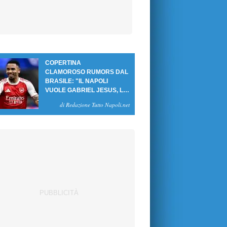
COPERTINA
CLAMOROSO RUMORS DAL
BRASILE: "IL NAPOLI
VUOLE GABRIEL JESUS, LE
CIFRE DELL'AFFARE"
di Redazione Tutto Napoli.net