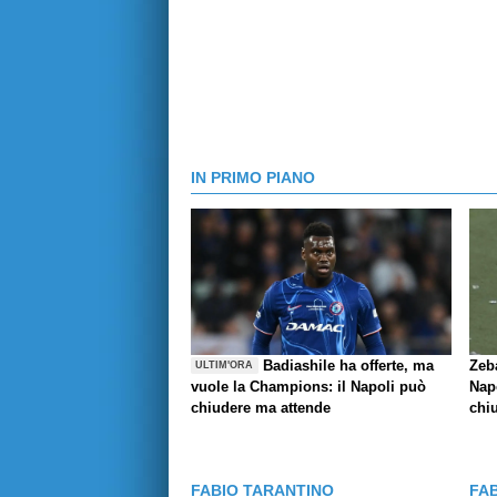
IN PRIMO PIANO
Badiashile ha offerte, ma
Zeba
ULTIM'ORA
vuole la Champions: il Napoli può
Nap
chiudere ma attende
chi
FABIO TARANTINO
FA