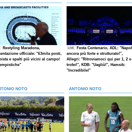
Restyling Maradona,
Festa Centenario, ADL: "Napol
E
LIVE
entazione ufficiale: "63mila posti,
ancora più forte e strutturato!",
pista e spalti più vicini al campo!
Allegri: "Ritroviamoci qui per 1, 2 o
tempistiche"
trofei!", KDB: "Uagliù!", Hamsik:
"Incredibile!"
NTONIO NOTO
ANTONIO NOTO