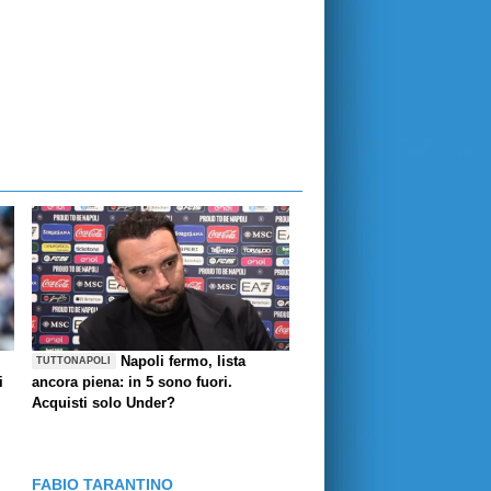
Napoli fermo, lista
TUTTONAPOLI
i
ancora piena: in 5 sono fuori.
Acquisti solo Under?
FABIO TARANTINO