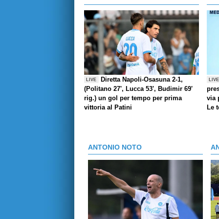
Diretta Napoli-Osasuna 2-1,
LIVE
LIV
(Politano 27', Lucca 53', Budimir 69'
pres
rig.) un gol per tempo per prima
via 
vittoria al Patini
Le 
ANTONIO NOTO
A