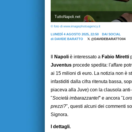
TuttoNapoli.net
© foto di www.imagephotoagency.it
LUNEDÌ 4 AGOSTO 2025, 22:50
DAI SOCIAL
di
DAVIDE BARATTO
@DAVIDEBARATTO04
Il
Napoli
è interessato a
Fabio Miretti
p
Juventus
procede spedita: l'affare pot
ai 15 milioni di euro. La notizia non è 
infastiditi dalla cifra ritenuta bassa, s
piaceva alla Juve) con la clausola anti-I
"
Società imbarazzante!
” e ancora "
Loro
prezzi?
", questi alcuni dei commenti so
Signora.
I dettagli.