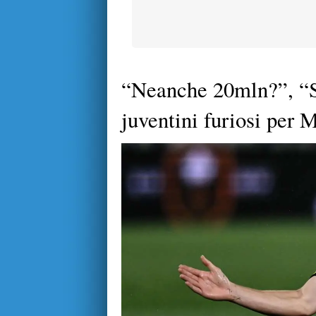
“Neanche 20mln?”, “So
juventini furiosi per M