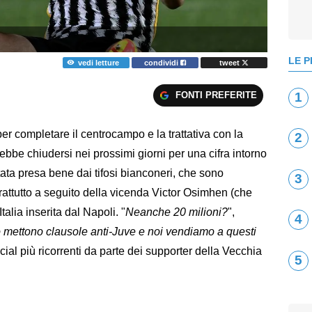
LE P
vedi letture
condividi
tweet
FONTI PREFERITE
1
er completare il centrocampo e la trattativa con la
2
rebbe chiudersi nei prossimi giorni per una cifra intorno
stata presa bene dai tifosi bianconeri, che sono
3
oprattutto a seguito della vicenda Victor Osimhen (che
talia inserita dal Napoli. "
Neanche 20 milioni?
",
4
 mettono clausole anti-Juve e noi vendiamo a questi
cial più ricorrenti da parte dei supporter della Vecchia
5