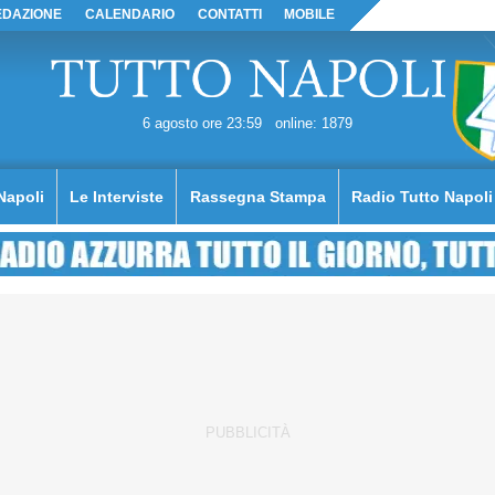
EDAZIONE
CALENDARIO
CONTATTI
MOBILE
6 agosto ore 23:59
online: 1879
Napoli
Le Interviste
Rassegna Stampa
Radio Tutto Napoli