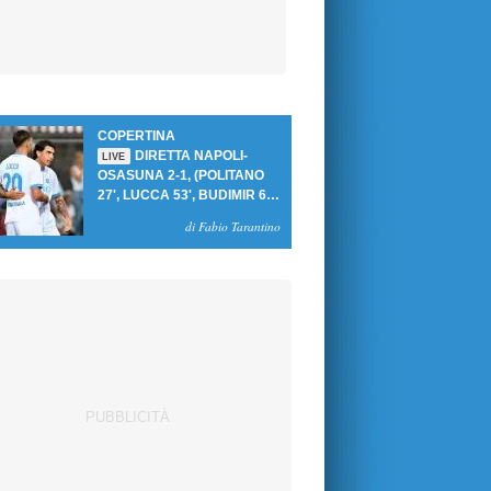
COPERTINA
DIRETTA NAPOLI-
LIVE
OSASUNA 2-1, (POLITANO
27', LUCCA 53', BUDIMIR 69'
RIG.) UN GOL PER TEMPO
di Fabio Tarantino
PER PRIMA VITTORIA AL
PATINI