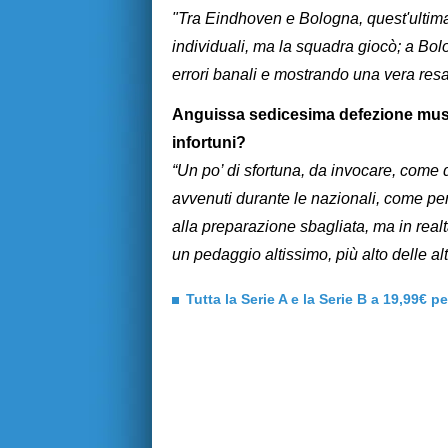
"Tra Eindhoven e Bologna, quest'ultima 
individuali, ma la squadra giocò; a B
errori banali e mostrando una vera resa
Anguissa sedicesima defezione musco
infortuni?
“Un po’ di sfortuna, da invocare, come 
avvenuti durante le nazionali, come pe
alla preparazione sbagliata, ma in rea
un pedaggio altissimo, più alto delle alt
Tutta la Serie A e la Serie B a 19,99€ p