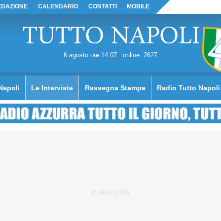
EDAZIONE
CALENDARIO
CONTATTI
MOBILE
6 agosto ore 14:07
online: 2627
Napoli
Le Interviste
Rassegna Stampa
Radio Tutto Napoli