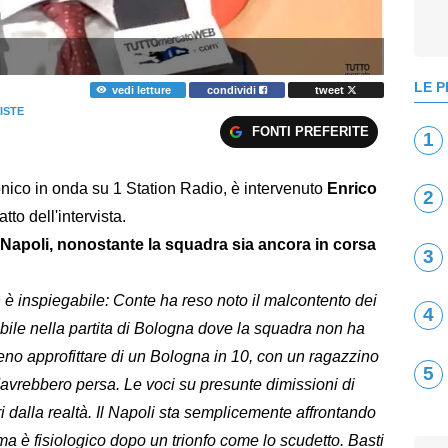
LE P
vedi letture
condividi
tweet
ISTE
FONTI PREFERITE
1
nico in onda su 1 Station Radio, è intervenuto
Enrico
2
atto dell'intervista.
apoli, nonostante la squadra sia ancora in corsa
3
è inspiegabile: Conte ha reso noto il malcontento dei
4
pibile nella partita di Bologna dove la squadra non ha
no approfittare di un Bologna in 10, con un ragazzino
5
e l'avrebbero persa. Le voci su presunte dimissioni di
ri dalla realtà. Il Napoli sta semplicemente affrontando
, ma è fisiologico dopo un trionfo come lo scudetto. Basti