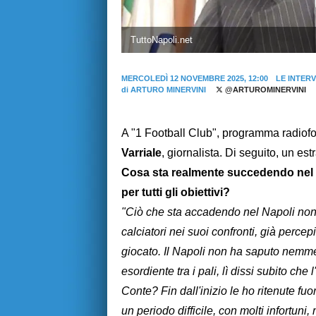
TuttoNapoli.net
MERCOLEDÌ 12 NOVEMBRE 2025, 12:00
LE INTERV
di
ARTURO MINERVINI
@ARTUROMINERVINI
A "1 Football Club", programma radiofo
Varriale
, giornalista. Di seguito, un estr
Cosa sta realmente succedendo nel N
per tutti gli obiettivi?
"Ciò che sta accadendo nel Napoli non 
calciatori nei suoi confronti, già perce
giocato. Il Napoli non ha saputo nemme
esordiente tra i pali, lì dissi subito ch
Conte? Fin dall'inizio le ho ritenute fuo
un periodo difficile, con molti infortuni