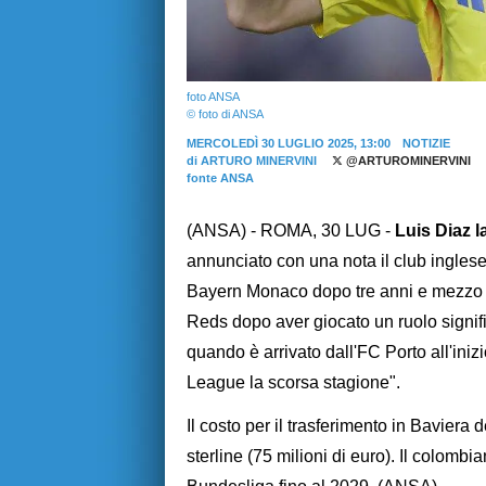
foto ANSA
© foto di ANSA
MERCOLEDÌ 30 LUGLIO 2025, 13:00
NOTIZIE
di
ARTURO MINERVINI
@ARTUROMINERVINI
fonte ANSA
(ANSA) - ROMA, 30 LUG -
Luis Diaz l
annunciato con una nota il club inglese.
Bayern Monaco dopo tre anni e mezzo tra
Reds dopo aver giocato un ruolo signific
quando è arrivato dall'FC Porto all'inizio
League la scorsa stagione".
Il costo per il trasferimento in Baviera
sterline (75 milioni di euro). Il colombi