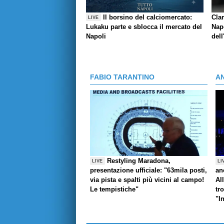
Il borsino del calciomercato:
Cla
LIVE
Lukaku parte e sblocca il mercato del
Napo
Napoli
dell
FABIO TARANTINO
A
Restyling Maradona,
LIVE
LI
presentazione ufficiale: "63mila posti,
an
via pista e spalti più vicini al campo!
Al
Le tempistiche"
tr
"I