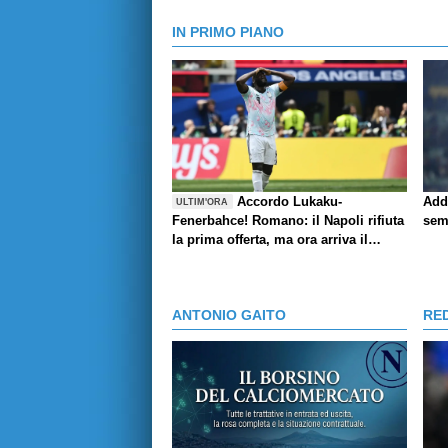
IN PRIMO PIANO
Accordo Lukaku-
Add
ULTIM'ORA
Fenerbahce! Romano: il Napoli rifiuta
sem
la prima offerta, ma ora arriva il
rilancio
ANTONIO GAITO
RE