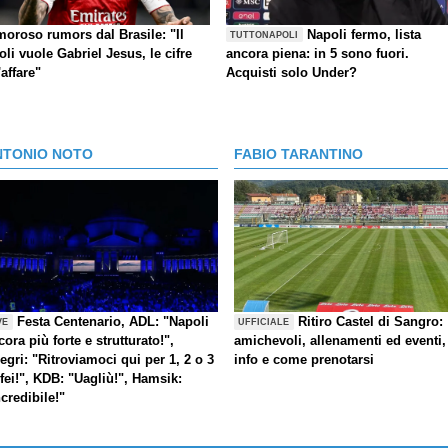
moroso rumors dal Brasile: "Il
Napoli fermo, lista
TUTTONAPOLI
li vuole Gabriel Jesus, le cifre
ancora piena: in 5 sono fuori.
'affare"
Acquisti solo Under?
NTONIO NOTO
FABIO TARANTINO
Festa Centenario, ADL: "Napoli
Ritiro Castel di Sangro:
VE
UFFICIALE
cora più forte e strutturato!",
amichevoli, allenamenti ed eventi,
legri: "Ritroviamoci qui per 1, 2 o 3
info e come prenotarsi
ofei!", KDB: "Uagliù!", Hamsik:
ncredibile!"