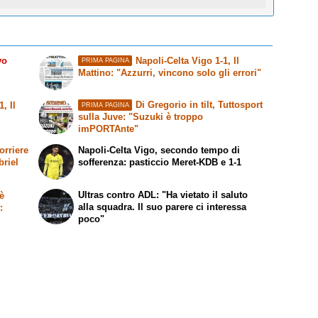
vo
Napoli-Celta Vigo 1-1,
Il
PRIMA PAGINA
Mattino
: "Azzurri, vincono solo gli errori"
Di Gregorio in tilt,
Tuttosport
-1,
Il
PRIMA PAGINA
sulla Juve: "Suzuki è troppo
imPORTAnte"
orriere
Napoli-Celta Vigo, secondo tempo di
briel
sofferenza: pasticcio Meret-KDB e 1-1
Ultras contro ADL: "Ha vietato il saluto
è
alla squadra. Il suo parere ci interessa
t
:
poco"