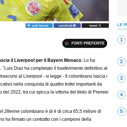
LE P
vedi letture
condividi
tweet
1
FONTI PREFERITE
ascia il Liverpool per il Bayern Monaco.
Lo ha
2
 "Luis Diaz ha completato il trasferimento definitivo al
scorsi al Liverpool - si legge - Il colombiano lascia i
3
ativo nella conquista di quattro trofei importanti da
 del 2022, tra cui spicca la vittoria del titolo di Premier
4
5
 del 28enne colombiano è di è di circa 65,5 milioni di
ano ha firmato un contratto con i campioni della