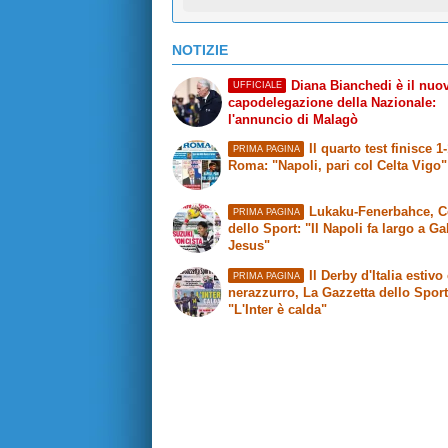
NOTIZIE
Diana Bianchedi è il nuo
UFFICIALE
capodelegazione della Nazionale:
l'annuncio di Malagò
Il quarto test finisce 1
PRIMA PAGINA
Roma
: "Napoli, pari col Celta Vigo"
Lukaku-Fenerbahce,
C
PRIMA PAGINA
dello Sport
: "Il Napoli fa largo a Ga
Jesus"
Il Derby d'Italia estivo 
PRIMA PAGINA
nerazzurro,
La Gazzetta dello Spor
"L'Inter è calda"