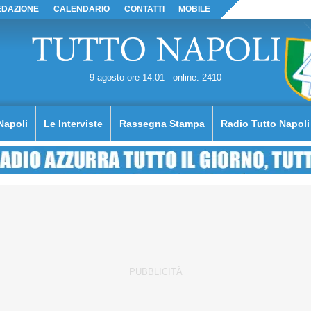
EDAZIONE
CALENDARIO
CONTATTI
MOBILE
9 agosto ore 14:01
online: 2410
Napoli
Le Interviste
Rassegna Stampa
Radio Tutto Napoli