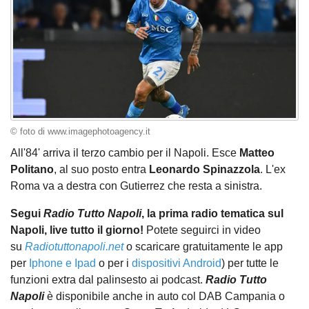
© foto di www.imagephotoagency.it
All'84' arriva il terzo cambio per il Napoli. Esce
Matteo
Politano
, al suo posto entra
Leonardo Spinazzola
. L'ex
Roma va a destra con Gutierrez che resta a sinistra.
Segui
Radio Tutto Napoli
, la prima radio tematica sul
Napoli, live tutto il giorno!
Potete seguirci in video
su
Radiotuttonapoli.net
o scaricare gratuitamente le app
per
Iphone e Ipad
o per i
dispositivi Android
) per tutte le
funzioni extra dal palinsesto ai podcast.
Radio Tutto
Napoli
è disponibile anche in auto col DAB Campania o