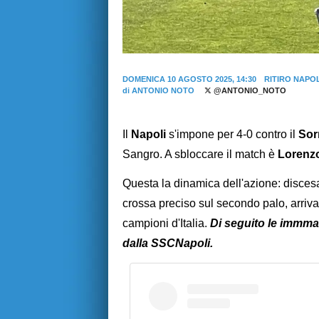
DOMENICA 10 AGOSTO 2025, 14:30
RITIRO NAPOL
di
ANTONIO NOTO
@ANTONIO_NOTO
Il
Napoli
s'impone per 4-0 contro il
Sor
Sangro. A sbloccare il match è
Lorenzo
Questa la dinamica dell'azione: discesa 
crossa preciso sul secondo palo, arriva
campioni d'Italia.
Di seguito le immmag
dalla SSCNapoli.