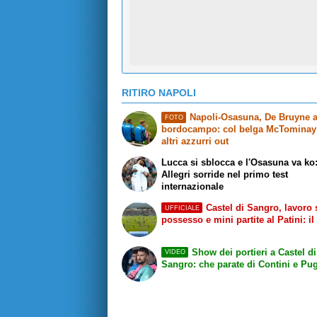
RITIRO NAPOLI
Napoli-Osasuna, De Bruyne 
FOTO
bordocampo: col belga McTominay 
altri azzurri out
Lucca si sblocca e l'Osasuna va ko
Allegri sorride nel primo test
internazionale
Castel di Sangro, lavoro 
UFFICIALE
possesso e mini partite al Patini: il
Show dei portieri a Castel di
VIDEO
Sangro: che parate di Contini e Pug