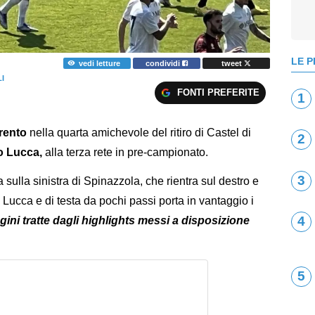
LE P
vedi letture
condividi
tweet
I
FONTI PREFERITE
1
rento
nella quarta amichevole del ritiro di Castel di
2
 Lucca,
alla terza rete in pre-campionato.
3
sulla sinistra di Spinazzola, che rientra sul destro e
 Lucca e di testa da pochi passi porta in vantaggio i
4
ini tratte dagli highlights messi a disposizione
5