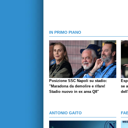
IN PRIMO PIANO
Posizione SSC Napoli su stadio:
Espo
"Maradona da demolire e rifare!
se a
Stadio nuovo in ex area Q8"
dell
ANTONIO GAITO
FA