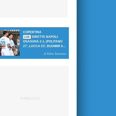
COPERTINA
DIRETTA NAPOLI-
LIVE
OSASUNA 2-1, (POLITANO
27', LUCCA 53', BUDIMIR 69'
RIG.) UN GOL PER TEMPO
di Fabio Tarantino
PER PRIMA VITTORIA AL
PATINI