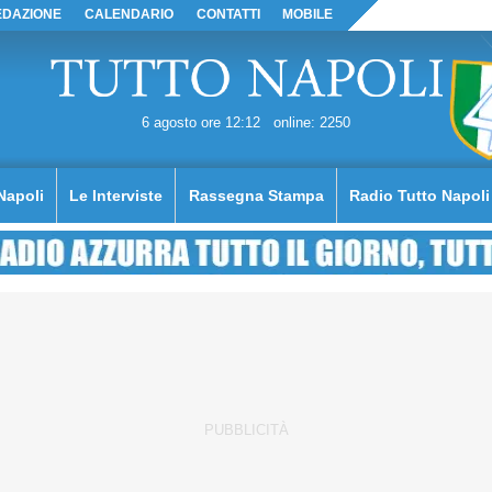
EDAZIONE
CALENDARIO
CONTATTI
MOBILE
6 agosto ore 12:12
online: 2250
Napoli
Le Interviste
Rassegna Stampa
Radio Tutto Napoli