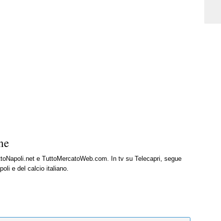
ne
uttoNapoli.net e TuttoMercatoWeb.com. In tv su Telecapri, segue
oli e del calcio italiano.