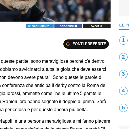
LE P
vedi letture
condividi
tweet
1
FONTI PREFERITE
2
ueste partite, sono meravigliose perché c'è dentro
 dobbiamo avvicinarci a tutta la gioia che deve esserci
3
ri non devono avere paura". Sono queste le parole di
a conferenza che anticipa il derby contro la Roma del
4
giallorossi, ammette come "nelle ultime 5 partite le
on Ranieri loro hanno segnato il doppio di prima. Sarà
5
ra pericolosa e per questo ancora più bella.
a Napoli, è una persona meravigliosa e mi fanno piacere