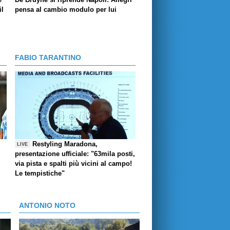
il
pensa al cambio modulo per lui
FABIO TARANTINO
Restyling Maradona,
LIVE
presentazione ufficiale: "63mila posti,
via pista e spalti più vicini al campo!
Le tempistiche"
ANTONIO NOTO