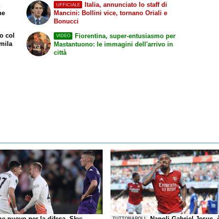
a
Italia, annunciato lo staff di
UFFICIALE
ne
Mancini: Bollini vice, tornano Oriali e
Bonucci
o col
Fiorentina, super-entusiasmo per
VIDEO
mila
Mastantuono: le immagini dell'arrivo in
città
e nuovo per la difesa, Sky:
Napoli-Gabriel Jesus, 
TUTTONAPOLI