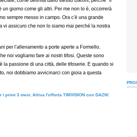
eciale, come definita dallo stesso Baroni, perché "il
 un giorno come gli altri. Per me non lo è, occorrerà
biamo sempre messo in campo. Ora c'è una grande
a vi assicuro che non lo siamo mai perché la nostra
mani per l'allenamento a porte aperte a Formello.
he noi vogliamo fare ai nostri tifosi. Queste sono
'è la passione di una città, delle tifoserie. E quando si
sto, noi dobbiamo avvicinarci con gioia a questa
PROS
er i primi 3 mesi. Attiva l'offerta TIMVISION con DAZN!