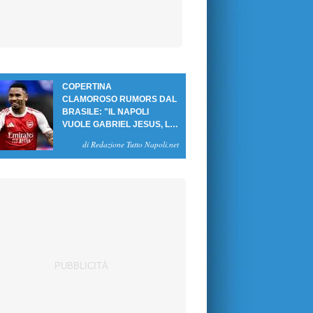
COPERTINA
CLAMOROSO RUMORS DAL
BRASILE: "IL NAPOLI
VUOLE GABRIEL JESUS, LE
CIFRE DELL'AFFARE"
di Redazione Tutto Napoli.net