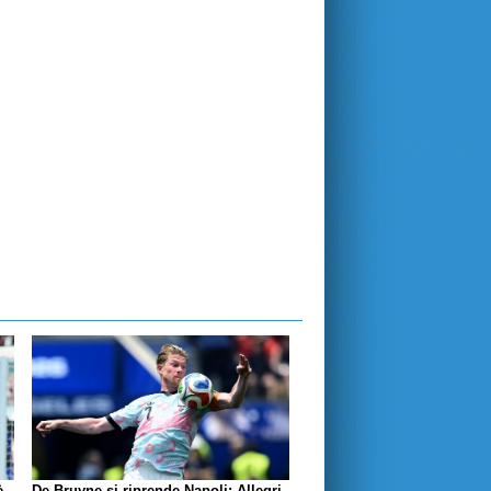
è
De Bruyne si riprende Napoli: Allegri