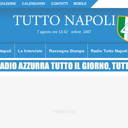
EDAZIONE
CALENDARIO
CONTATTI
MOBILE
7 agosto ore 13:42
online: 2487
Napoli
Le Interviste
Rassegna Stampa
Radio Tutto Napoli