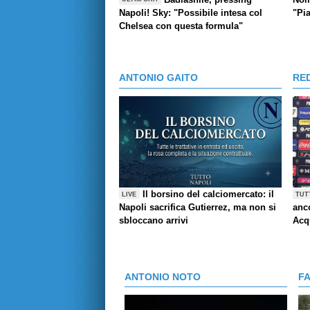
Napoli! Sky: "Possibile intesa col
"Pi
Chelsea con questa formula"
ANTONIO GAITO
RE
Il borsino del calciomercato: il
LIVE
TUT
Napoli sacrifica Gutierrez, ma non si
anco
sbloccano arrivi
Acq
ANTONIO NOTO
F