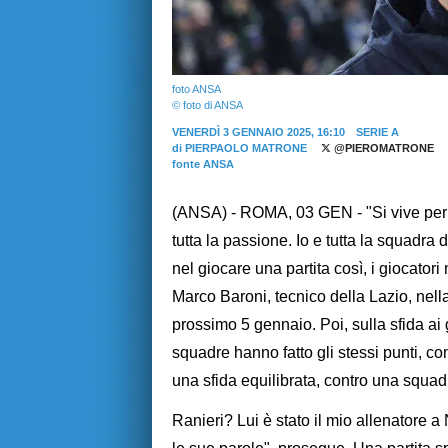
foto ANSA
© foto di ANSA
VENERDÌ 3 GENNAIO 2025, 16:10
SERIE A
di
PIERPAOLO MATRONE
@PIEROMATRONE
fonte ANSA
(ANSA) - ROMA, 03 GEN - "Si vive per q
tutta la passione. Io e tutta la squadra
nel giocare una partita così, i giocato
Marco Baroni, tecnico della Lazio, nell
prossimo 5 gennaio. Poi, sulla sfida ai 
squadre hanno fatto gli stessi punti, c
una sfida equilibrata, contro una squad
Ranieri? Lui è stato il mio allenatore 