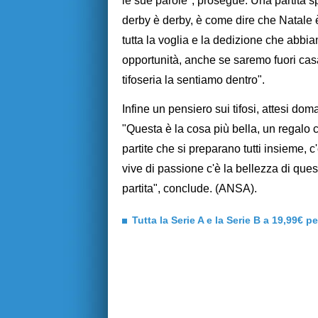
le sue parole", prosegue. Una partita sp
derby è derby, è come dire che Natale è
tutta la voglia e la dedizione che ab
opportunità, anche se saremo fuori cas
tifoseria la sentiamo dentro".
Infine un pensiero sui tifosi, attesi do
"Questa è la cosa più bella, un regalo c
partite che si preparano tutti insieme, c
vive di passione c'è la bellezza di que
partita", conclude. (ANSA).
Tutta la Serie A e la Serie B a 19,99€ p