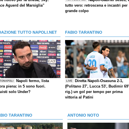
ace Aguerd del Marsiglia"
tutto vero: retroscena e incastri per 
grande colpo
DAZIONE TUTTO NAPOLI.NET
FABIO TARANTINO
Napoli fermo, lista
Diretta Napoli-Osasuna 2-1,
TONAPOLI
LIVE
ra piena: in 5 sono fuori.
(Politano 27', Lucca 53', Budimir 69'
uisti solo Under?
rig.) un gol per tempo per prima
vittoria al Patini
ABIO TARANTINO
ANTONIO NOTO