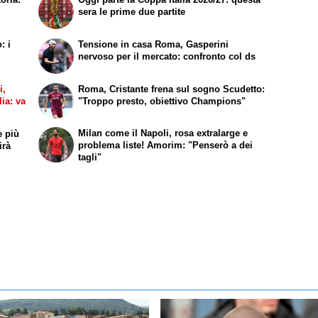
sera le prime due partite
: i
Tensione in casa Roma, Gasperini
nervoso per il mercato: confronto col ds
i,
Roma, Cristante frena sul sogno Scudetto:
lia: va
"Troppo presto, obiettivo Champions"
Milan come il Napoli, rosa extralarge e
e più
problema liste! Amorim: "Penserò a dei
irà
tagli"