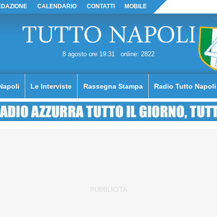
EDAZIONE
CALENDARIO
CONTATTI
MOBILE
8 agosto ore 19:31
online: 2822
Napoli
Le Interviste
Rassegna Stampa
Radio Tutto Napoli