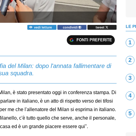
LE P
vedi letture
condividi
tweet
FONTI PREFERITE
1
2
a del Milan: dopo l'annata fallimentare di
 sua squadra.
3
Milan, è stato presentato oggi in conferenza stampa. Di
4
rlare in italiano, è un atto di rispetto verso dei tifosi
er me che l'allenatore del Milan si esprima in italiano.
5
lanello, c'è tutto quello che serve, anche il personale,
a casa ed è un grande piacere essere qui".