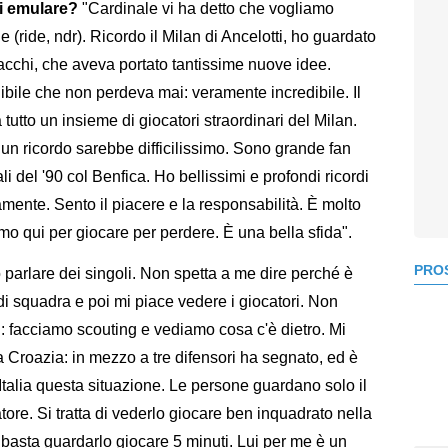
ti emulare?
"Cardinale vi ha detto che vogliamo
 (ride, ndr). Ricordo il Milan di Ancelotti, ho guardato
Sacchi, che aveva portato tantissime nuove idee.
ibile che non perdeva mai: veramente incredibile. Il
utto un insieme di giocatori straordinari del Milan.
un ricordo sarebbe difficilissimo. Sono grande fan
li del '90 col Benfica. Ho bellissimi e profondi ricordi
mente. Sento il piacere e la responsabilità. È molto
iamo qui per giocare per perdere. È una bella sfida".
PROS
parlare dei singoli. Non spetta a me dire perché è
 di squadra e poi mi piace vedere i giocatori. Non
i: facciamo scouting e vediamo cosa c'è dietro. Mi
a Croazia: in mezzo a tre difensori ha segnato, ed è
talia questa situazione. Le persone guardano solo il
tore. Si tratta di vederlo giocare ben inquadrato nella
basta guardarlo giocare 5 minuti. Lui per me è un