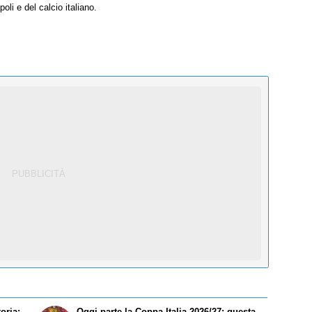
oli e del calcio italiano.
oria:
Oggi parte la Coppa Italia 2026/27: questa