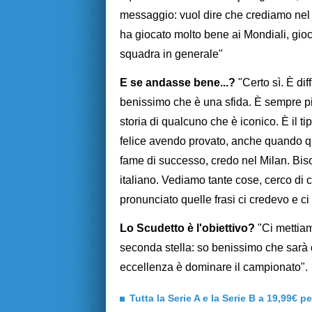
messaggio: vuol dire che crediamo nel 
ha giocato molto bene ai Mondiali, gioc
squadra in generale"
E se andasse bene...?
"Certo sì. È diff
benissimo che è una sfida. È sempre pi
storia di qualcuno che è iconico. È il ti
felice avendo provato, anche quando que
fame di successo, credo nel Milan. Bis
italiano. Vediamo tante cose, cerco di
pronunciato quelle frasi ci credevo e ci
Lo Scudetto è l'obiettivo?
"Ci mettiam
seconda stella: so benissimo che sarà di
eccellenza è dominare il campionato".
Tutta la Serie A e la Serie B a 19,99€ p