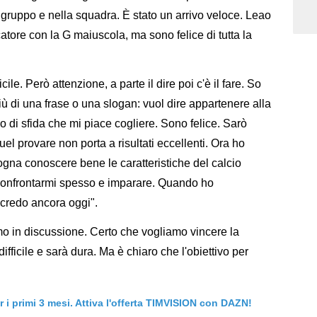
gruppo e nella squadra. È stato un arrivo veloce. Leao
atore con la G maiuscola, ma sono felice di tutta la
icile. Però attenzione, a parte il dire poi c'è il fare. So
ù di una frase o una slogan: vuol dire appartenere alla
po di sfida che mi piace cogliere. Sono felice. Sarò
l provare non porta a risultati eccellenti. Ora ho
ogna conoscere bene le caratteristiche del calcio
 confrontarmi spesso e imparare. Quando ho
 credo ancora oggi".
o in discussione. Certo che vogliamo vincere la
fficile e sarà dura. Ma è chiaro che l'obiettivo per
er i primi 3 mesi. Attiva l'offerta TIMVISION con DAZN!