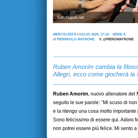
TuttoNapoli.net
MERCOLEDÌ 8 LUGLIO 2026, 17:10
SERIE A
di
PIERPAOLO MATRONE
@PIEROMATRONE
Ruben Amorim cambia la filosofi
Allegri, ecco come giocherà la
Ruben Amorim
, nuovo allenatore del 
seguito le sue parole: "Mi scuso di non pa
e la ritengo una cosa molto importante p
Sono felicissimo di essere qui. Adoro Mi
non potrei essere più felice. Mi sento 