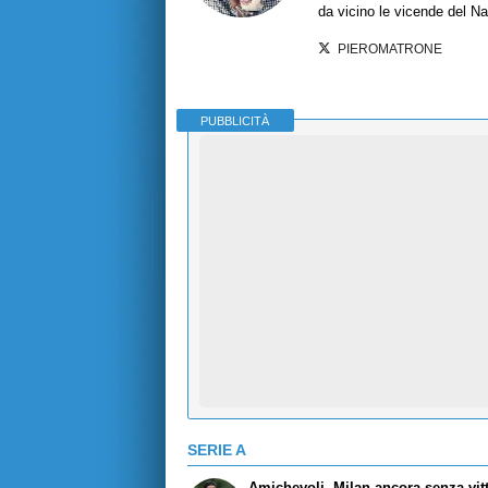
da vicino le vicende del Nap
PIEROMATRONE
PUBBLICITÀ
SERIE A
Amichevoli, Milan ancora senza vitt