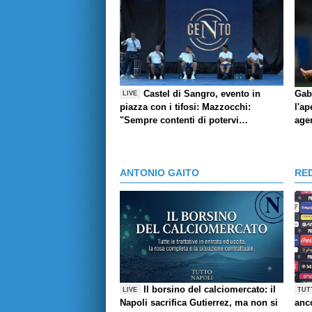
Castel di Sangro, evento in
Gab
LIVE
piazza con i tifosi: Mazzocchi:
l'ap
"Sempre contenti di potervi
age
abbracciare", l'aneddoto di Contini,
Giovane e la pronuncia del suo
nome, Marianucci: Qui per dare mio
ANTONIO GAITO
RE
contributo"
Il borsino del calciomercato: il
LIVE
TUT
Napoli sacrifica Gutierrez, ma non si
anco