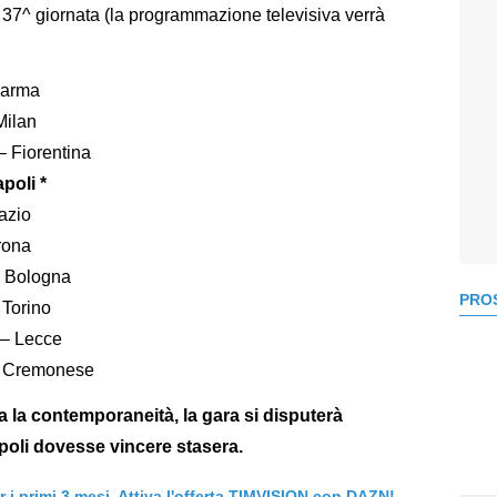
37^ giornata (la programmazione televisiva verrà
Parma
Milan
 Fiorentina
poli *
azio
rona
– Bologna
PROS
 Torino
 – Lecce
- Cremonese
 la contemporaneità, la gara si disputerà
apoli dovesse vincere stasera.
er i primi 3 mesi. Attiva l'offerta TIMVISION con DAZN!