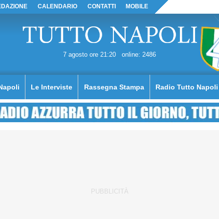
EDAZIONE
CALENDARIO
CONTATTI
MOBILE
7 agosto ore 21:20
online: 2486
Napoli
Le Interviste
Rassegna Stampa
Radio Tutto Napoli