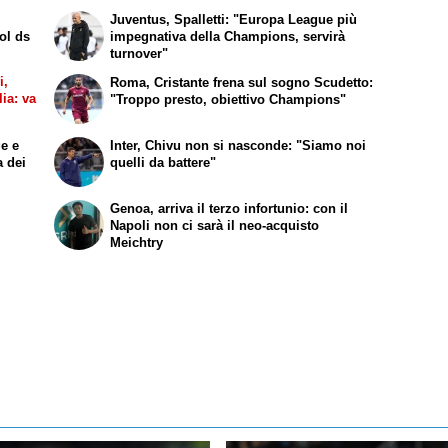
Juventus, Spalletti: "Europa League più
ol ds
impegnativa della Champions, servirà
turnover"
i,
Roma, Cristante frena sul sogno Scudetto:
lia: va
"Troppo presto, obiettivo Champions"
ge e
Inter, Chivu non si nasconde: "Siamo noi
a dei
quelli da battere"
Genoa, arriva il terzo infortunio: con il
Napoli non ci sarà il neo-acquisto
Meichtry