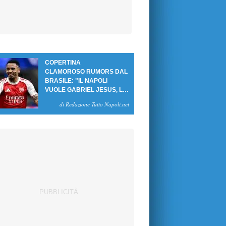
COPERTINA
CLAMOROSO RUMORS DAL
BRASILE: "IL NAPOLI
VUOLE GABRIEL JESUS, LE
CIFRE DELL'AFFARE"
di Redazione Tutto Napoli.net