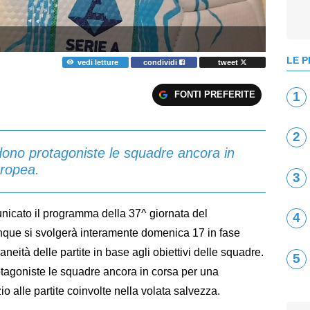
LE P
vedi letture
condividi
tweet
FONTI PREFERITE
1
2
dono protagoniste le squadre ancora in
uropea.
3
unicato il programma della 37^ giornata del
4
nque si svolgerà interamente domenica 17 in fase
neità delle partite in base agli obiettivi delle squadre.
5
tagoniste le squadre ancora in corsa per una
o alle partite coinvolte nella volata salvezza.