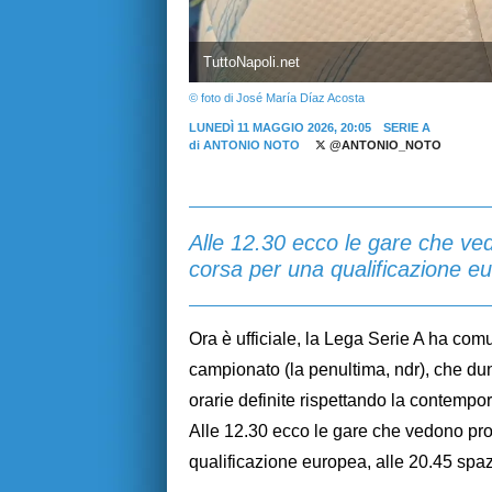
TuttoNapoli.net
© foto di José María Díaz Acosta
LUNEDÌ 11 MAGGIO 2026, 20:05
SERIE A
di
ANTONIO NOTO
@ANTONIO_NOTO
Alle 12.30 ecco le gare che ve
corsa per una qualificazione e
Ora è ufficiale, la Lega Serie A ha com
campionato (la penultima, ndr), che du
orarie definite rispettando la contempora
Alle 12.30 ecco le gare che vedono pro
qualificazione europea, alle 20.45 spazi