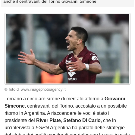
anche il centravanti del Torino Giovanni Simeone.
© foto di www.imagephotoagency.it
Tornano a circolare sirene di mercato attorno a
Giovanni
Simeone
, centravanti del Torino, accostato a un possibile
ritorno in Argentina. A riaccendere le voci è stato il
presidente del
River Plate
,
Stefano Di Carlo
, che in
un’intervista a
ESPN
Argentina ha parlato delle strategie
del club e dei profili monitorati per rinforzare la rosa in vista