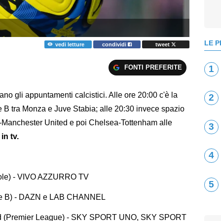
LE P
vedi letture
condividi
tweet
FONTI PREFERITE
1
 gli appuntamenti calcistici. Alle ore 20:00 c'è la
2
rie B tra Monza e Juve Stabia; alle 20:30 invece spazio
Manchester United e poi Chelsea-Tottenham alle
3
n tv.
4
evole) - VIVO AZZURRO TV
5
erie B) - DAZN e LAB CHANNEL
ed (Premier League) - SKY SPORT UNO, SKY SPORT