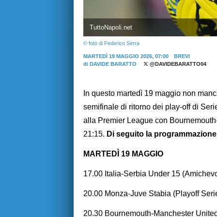
TuttoNapoli.net
© foto di Federico Serra
MARTEDÌ 19 MAGGIO 2026, 07:00
BREVI
di
DAVIDE BARATTO
@DAVIDEBARATTO04
In questo martedì 19 maggio non mancano
semifinale di ritorno dei play-off di Se
alla Premier League con Bournemouth-
21:15.
Di seguito la programmazione i
MARTEDÌ 19 MAGGIO
17.00 Italia-Serbia Under 15 (Amich
20.00 Monza-Juve Stabia (Playoff S
20.30 Bournemouth-Manchester Unit