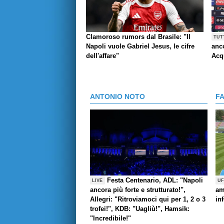
Clamoroso rumors dal Brasile: "Il
TUT
Napoli vuole Gabriel Jesus, le cifre
anco
dell'affare"
Acq
ANTONIO NOTO
F
Festa Centenario, ADL: "Napoli
LIVE
UF
ancora più forte e strutturato!",
am
Allegri: "Ritroviamoci qui per 1, 2 o 3
in
trofei!", KDB: "Uagliù!", Hamsik:
"Incredibile!"