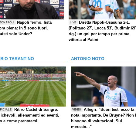
Napoli fermo, lista
Diretta Napoli-Osasuna 2-1,
TONAPOLI
LIVE
ra piena: in 5 sono fuori.
(Politano 27', Lucca 53', Budimir 69'
uisti solo Under?
rig.) un gol per tempo per prima
vittoria al Patini
ABIO TARANTINO
ANTONIO NOTO
Ritiro Castel di Sangro:
Allegri: "Buon test, ecco la
FICIALE
VIDEO
ichevoli, allenamenti ed eventi,
nota importante. De Bruyne? Non 
fo e come prenotarsi
bisogno di valutazioni. Sul
mercato..."