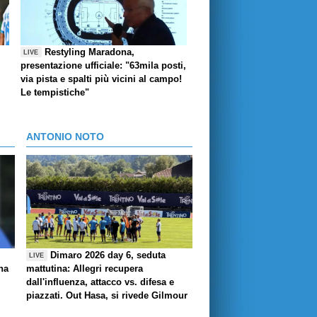
Restyling Maradona,
LIVE
presentazione ufficiale: "63mila posti,
via pista e spalti più vicini al campo!
Le tempistiche"
ANTONIO NOTO
Dimaro 2026 day 6, seduta
LIVE
ha
mattutina: Allegri recupera
dall'influenza, attacco vs. difesa e
piazzati. Out Hasa, si rivede Gilmour