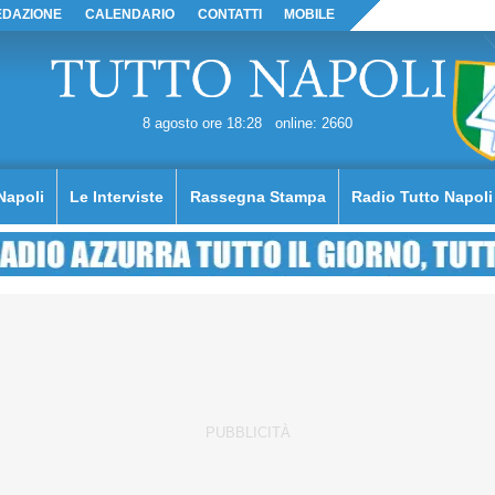
EDAZIONE
CALENDARIO
CONTATTI
MOBILE
8 agosto ore 18:28
online: 2660
Napoli
Le Interviste
Rassegna Stampa
Radio Tutto Napoli