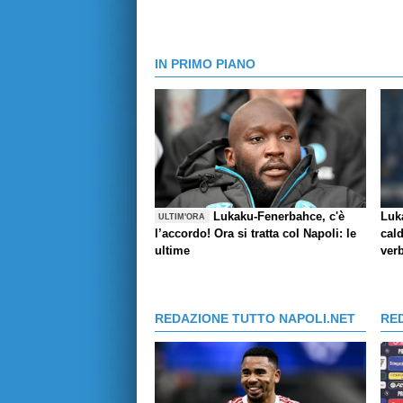
IN PRIMO PIANO
Lukaku-Fenerbahce, c'è
Luk
ULTIM'ORA
l’accordo! Ora si tratta col Napoli: le
cald
ultime
verb
REDAZIONE TUTTO NAPOLI.NET
RE