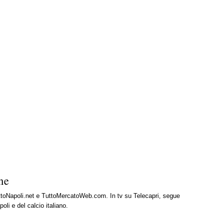
ne
uttoNapoli.net e TuttoMercatoWeb.com. In tv su Telecapri, segue
oli e del calcio italiano.