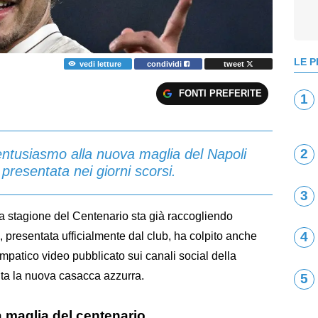
LE P
vedi letture
condividi
tweet
FONTI PREFERITE
1
ntusiasmo alla nuova maglia del Napoli
2
presentata nei giorni scorsi.
3
a stagione del Centenario sta già raccogliendo
4
sa, presentata ufficialmente dal club, ha colpito anche
impatico video pubblicato sui canali social della
lta la nuova casacca azzurra.
5
a maglia del centenario