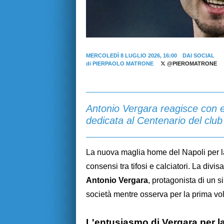
MERCOLEDÌ 8 LUGLIO 2026, 16:00
DAI SOCIAL
di
PIERPAOLO MATRONE
@PIEROMATRONE
Antonio Vergara reagisce con e
dedicata al Centenario del club 
La nuova maglia home del Napoli per l
consensi tra tifosi e calciatori. La divi
Antonio Vergara
, protagonista di un s
società mentre osserva per la prima vo
L'entusiasmo di Vergara per l