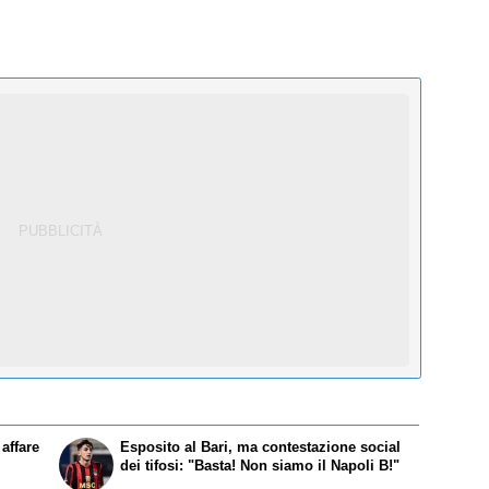
affare
Esposito al Bari, ma contestazione social
dei tifosi: "Basta! Non siamo il Napoli B!"