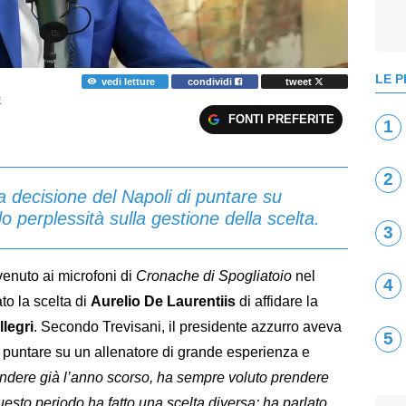
LE P
vedi letture
condividi
tweet
E
FONTI PREFERITE
1
2
 decisione del Napoli di puntare su
 perplessità sulla gestione della scelta.
3
rvenuto ai microfoni di
Cronache di Spogliatoio
nel
4
o la scelta di
Aurelio De Laurentiis
di affidare la
legri
. Secondo Trevisani, il presidente azzurro aveva
5
i puntare su un allenatore di grande esperienza e
ndere già l’anno scorso, ha sempre voluto prendere
uesto periodo ha fatto una scelta diversa: ha parlato