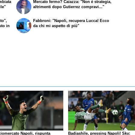
mbiata
Mercato fermo? Caiazza: "Non è strategia,
ile"
altrimenti dopo Gutierrez compravi..."
to",
Fabbroni: "Napoli, recupera Lucca! Ecco
to in
da chi mi aspetto di più"
ciomercato Napoli, rispunta
Badiashile, pressing Napoli! Sky: