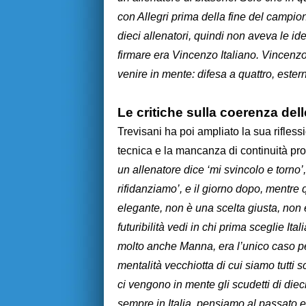
con Allegri prima della fine del campi
dieci allenatori, quindi non aveva le id
firmare era Vincenzo Italiano. Vincenzo
venire in mente: difesa a quattro, estern
Le critiche sulla coerenza dell
Trevisani ha poi ampliato la sua rifles
tecnica e la mancanza di continuità pr
un allenatore dice ‘mi svincolo e torno’
rifidanziamo’, e il giorno dopo, mentre 
elegante, non è una scelta giusta, non è
futuribilità vedi in chi prima sceglie It
molto anche Manna, era l’unico caso p
mentalità vecchiotta di cui siamo tutti 
ci vengono in mente gli scudetti di diec
sempre in Italia, pensiamo al passato e 