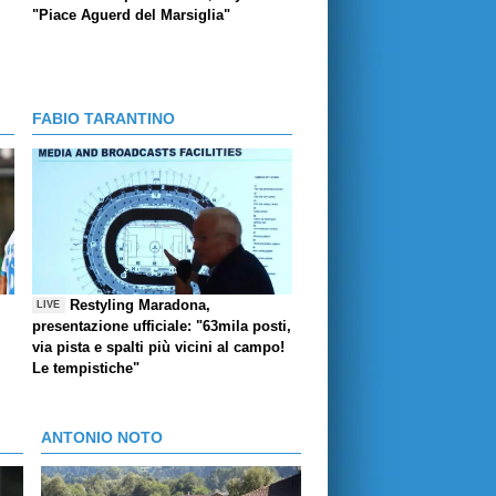
"Piace Aguerd del Marsiglia"
FABIO TARANTINO
Restyling Maradona,
LIVE
presentazione ufficiale: "63mila posti,
via pista e spalti più vicini al campo!
Le tempistiche"
ANTONIO NOTO