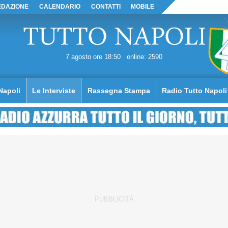
EDAZIONE
CALENDARIO
CONTATTI
MOBILE
7 agosto ore 18:50
online: 2590
Napoli
Le Interviste
Rassegna Stampa
Radio Tutto Napoli