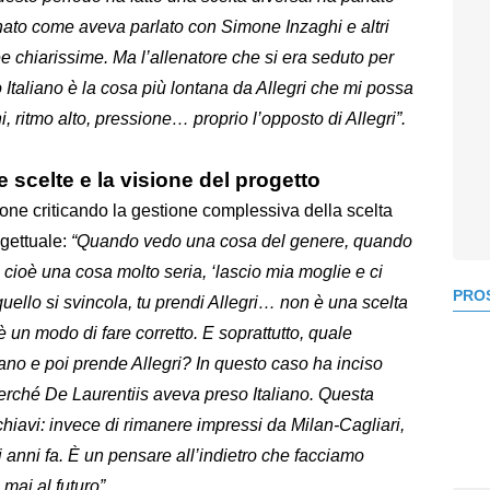
onato come aveva parlato con Simone Inzaghi e altri
ee chiarissime. Ma l’allenatore che si era seduto per
 Italiano è la cosa più lontana da Allegri che mi possa
i, ritmo alto, pressione… proprio l’opposto di Allegri”.
e scelte e la visione del progetto
sione criticando la gestione complessiva della scelta
ogettuale:
“Quando vedo una cosa del genere, quando
, cioè una cosa molto seria, ‘lascio mia moglie e ci
PROS
quello si svincola, tu prendi Allegri… non è una scelta
 un modo di fare corretto. E soprattutto, quale
aliano e poi prende Allegri? In questo caso ha inciso
erché De Laurentiis aveva preso Italiano. Questa
schiavi: invece di rimanere impressi da Milan-Cagliari,
i anni fa. È un pensare all’indietro che facciamo
mai al futuro”.