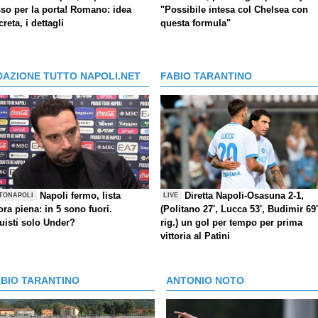
so per la porta! Romano: idea
"Possibile intesa col Chelsea con
reta, i dettagli
questa formula"
DAZIONE TUTTO NAPOLI.NET
FABIO TARANTINO
Napoli fermo, lista
Diretta Napoli-Osasuna 2-1,
TONAPOLI
LIVE
ra piena: in 5 sono fuori.
(Politano 27', Lucca 53', Budimir 69'
uisti solo Under?
rig.) un gol per tempo per prima
vittoria al Patini
ABIO TARANTINO
ANTONIO NOTO