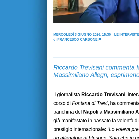
MERCOLEDÌ 3 GIUGNO 2026, 15:30
LE INTERVIST
di
FRANCESCO CARBONE
Riccardo Trevisani commenta la
Massimiliano Allegri, esprimendo
Il giornalista
Riccardo Trevisani
, inte
corso di
Fontana di Trevi
, ha commentat
panchina del
Napoli
a
Massimiliano Al
già manifestato in passato la volontà d
prestigio internazionale:
“Lo voleva pre
un allenatore di blasone. Solo che in q