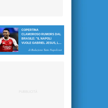
COPERTINA
CLAMOROSO RUMORS DAL
BRASILE: "IL NAPOLI
VUOLE GABRIEL JESUS, LE
CIFRE DELL'AFFARE"
di Redazione Tutto Napoli.net