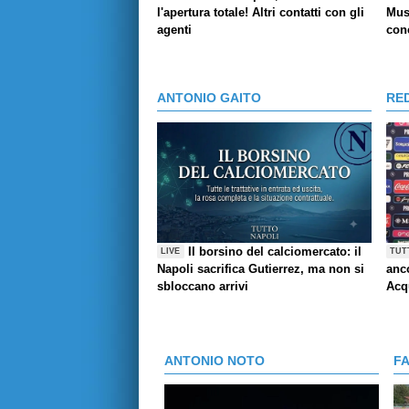
l'apertura totale! Altri contatti con gli
Mus
agenti
conc
ANTONIO GAITO
RE
Il borsino del calciomercato: il
LIVE
TUT
Napoli sacrifica Gutierrez, ma non si
anco
sbloccano arrivi
Acq
ANTONIO NOTO
F