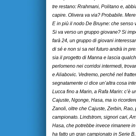
tre restano: Rrahmani, Politano e, abbia
capire. Olivera va via? Probabile. Mer
E in più il nodo De Bruyne: che senso v
Si va verso un gruppo giovane? Si imp
farà 24, un gruppo di giovani interess
di sé e non si sa nel futuro andrà in pr
sia il progetto di Manna e lascia qualch
perlomeno nei corridoi intermedi, trova
e Aliabovic. Vedremo, perché nel fratte
segnatamente ci dice un’altra cosa inter
Lucca fino a Marin, a Rafa Marin: c’è un
Cajuste, Ngonge, Hasa, ma io ricordere
Zanoli, oltre che Cajuste, Zerbin, Rao,
campionato. Lindstrom, signori cari, 
Hasa, che potrebbe invece rimanere in
ha fatto un gran campionato in Serie B.