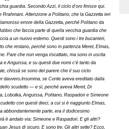
ia guardia. Secondo Azzi, il ciclo d’oro finisce qui.
e Rrahmani. Attenzione a Politano, che la Gazzetta ieri
lamoroso errore della Gazzetta, perché Politano da
bbio che faccia parte di quella vecchia guardia che
occia a un nuovo esterno. Questi sono i tre bucanieri,
etto che restano, perché sono in partenza Meret, Elmas,
ione. Pare che non venga riscattato, ma sono in uscita
 e Anguissa, e su questi due nomi c’è tanto da
ate, chissà se sono del parere che il suo ciclo
er davvero.Insomma, se Conte aveva ereditato dalla
dello scudetto — e sì, perché aveva Meret, Di
a, Lobotka, Anguissa, Politano, Raspadori e Simeone
cudetto con questi dieci, a cui si è riaggiunto Elmas,
eva abbondantemente parte, era il dodicesimo
ià è andato via: Simeone e Raspadori. E gli altri?
n Jesus di sicuro. E sono tre. Gli altri sette? Ecco,