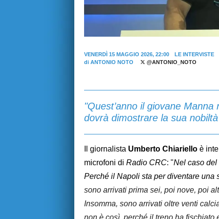
VENERDÌ 15 MAGGIO 2026, 22:00
LE INTERVISTE
di
ANTONIO NOTO
@ANTONIO_NOTO
"Quest’anno il giovane Manna 
dovrà dimostrare la sua nobiltà
Il giornalista
Umberto Chiariello
è inte
microfoni di
Radio CRC
: "
Nel caso del 
Perché il Napoli sta per diventare una s
sono arrivati prima sei, poi nove, poi al
Insomma, sono arrivati oltre venti calci
non è così, perché il treno ha fischiato 