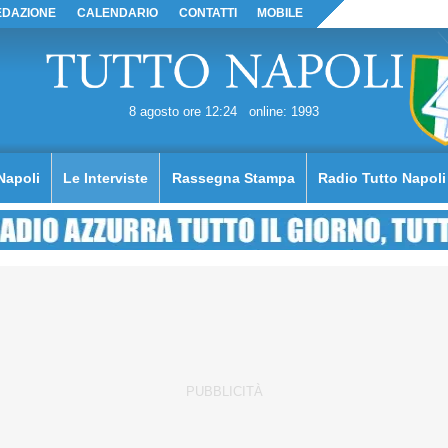
EDAZIONE
CALENDARIO
CONTATTI
MOBILE
8 agosto ore 12:24
online: 1993
Napoli
Le Interviste
Rassegna Stampa
Radio Tutto Napoli