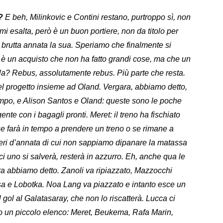
e?
E beh, Milinkovic e Contini restano, purtroppo sì, non
i esalta, però è un buon portiere, non da titolo per
, brutta annata la sua. Speriamo che finalmente si
rez è un acquisto che non ha fatto grandi cose, ma che un
ola? Rebus, assolutamente rebus. Più parte che resta.
el progetto insieme ad Oland. Vergara, abbiamo detto,
ampo, e Alison Santos e Oland: queste sono le poche
nte con i bagagli pronti. Meret: il treno ha fischiato
e farà in tempo a prendere un treno o se rimane a
steri d’annata di cui non sappiamo dipanare la matassa
i uno si salverà, resterà in azzurro. Eh, anche qua le
a abbiamo detto. Zanoli va ripiazzato, Mazzocchi
sa e Lobotka. Noa Lang va piazzato e intanto esce un
 gol al Galatasaray, che non lo riscatterà. Lucca ci
io un piccolo elenco: Meret, Beukema, Rafa Marin,