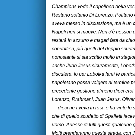
Champions vede il capolinea della vecch
Restano soltanto Di Lorenzo, Politano 
aveva messo in discussione, ma è un c
Napoli non si muove. Non c’è nessun du
resterà in azzurro e magari farà da chi
condottieri, più quelli del doppio scud
nonostante si sia scritto molto in stag
anche Juan Jesus sicuramente, Lobotka
discutere. Io per Lobotka farei le barric
napoletano possa volgere al termine p
precedente gestione almeno dieci eroi 
Lorenzo, Rrahmani, Juan Jesus, Oliver
— dieci ne aveva in rosa e ha vinto lo s
che di quello scudetto di Spalletti fac
uomo. Adesso di tutti questi qualcuno g
Molti prenderanno questa strada, con Jua