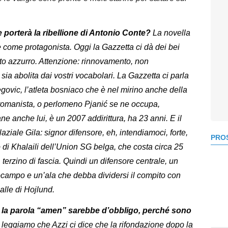
e porterà la ribellione di Antonio Conte?
La novella
 come protagonista. Oggi la Gazzetta ci dà dei bei
o azzurro. Attenzione: rinnovamento, non
a abolita dai vostri vocabolari. La Gazzetta ci parla
begovic, l’atleta bosniaco che è nel mirino anche della
romanista, o perlomeno Pjanić se ne occupa,
e anche lui, è un 2007 addirittura, ha 23 anni. E il
aziale Gila: signor difensore, eh, intendiamoci, forte,
PROS
o di Khalaili dell’Union SG belga, che costa circa 25
 terzino di fascia. Quindi un difensore centrale, un
rocampo e un’ala che debba dividersi il compito con
palle di Hojlund.
, la parola “amen” sarebbe d’obbligo, perché sono
 leggiamo che Azzi ci dice che la rifondazione dopo la