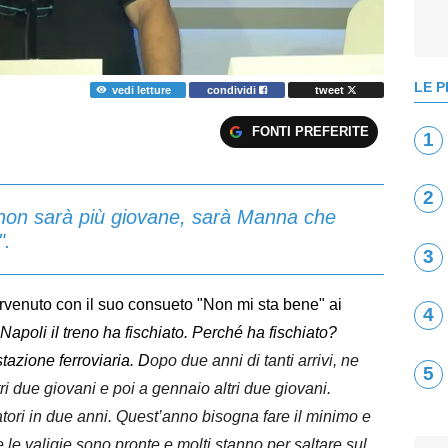
LE P
vedi letture
condividi
tweet
FONTI PREFERITE
1
2
non sarà più giovane, sarà Manna che
".
3
rvenuto con il suo consueto "Non mi sta bene" ai
4
Napoli il treno ha fischiato. Perché ha fischiato?
tazione ferroviaria. D
opo due anni di tanti arrivi, ne
5
tri due giovani e poi a gennaio altri due giovani.
atori in due anni. Quest’anno bisogna fare il minimo e
e le valigie sono pronte e molti stanno per saltare sul