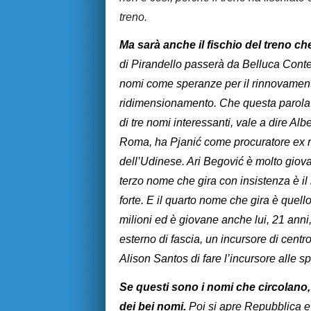
treno.
Ma sarà anche il fischio del treno ch
di Pirandello passerà da Belluca Conte
nomi come speranze per il rinnovament
ridimensionamento. Che questa parola si
di tre nomi interessanti, vale a dire Al
Roma, ha Pjanić come procuratore ex 
dell’Udinese. Ari Begović è molto giovan
terzo nome che gira con insistenza è il l
forte. E il quarto nome che gira è quell
milioni ed è giovane anche lui, 21 anni,
esterno di fascia, un incursore di cent
Alison Santos di fare l’incursore alle s
Se questi sono i nomi che circolano
dei bei nomi.
Poi si apre Repubblica e