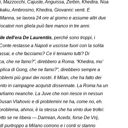
i, Mazzocchi, Cajuste, Anguissa, Zerbin, Khedira, Noa
kaku, Ambrosino, Khedira, Giovanni: venti. E
Manna, se lavora 24 ore al giorno e assume altri due
i giocatori non gliela può fare manco in tre anni.
ile dell’era De Laurentiis
, perché sono troppi, i
Conte restasse a Napoli e uscisse fuori con la solita
assai, e che facciamo? Ce li teniamo tutti? Di
cca, che ne famo?”, direbbero a Roma. “Khedira, mo’
plica di Gong, che ne famo?”, direbbero sempre a
lemi più gravi dei nostri. Il Milan, che ha fatto dei
al vento in campagne acquisti dissennate. La Roma ha un
parliamo neanche. La Juve che non riesce in nessun
Dusan Vlahovic e di problemini ne ha, come no, eh.
oblema, ahinoi, è la stessa che ha vinto due trofei:
ietto se ne libera — Darmian, Acerbi, forse De Vrij,
di purtroppo a Milano corrono e i conti si stanno