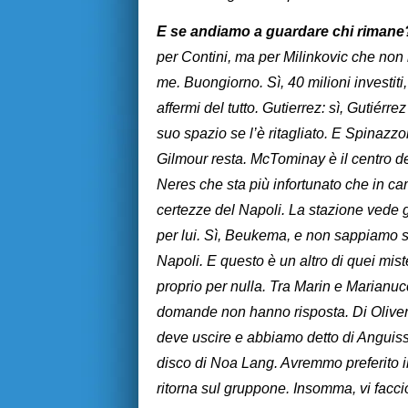
E se andiamo a guardare chi riman
per Contini, ma per Milinkovic che non m
me. Buongiorno. Sì, 40 milioni investiti
affermi del tutto. Gutierrez: sì, Gutiér
suo spazio se l’è ritagliato. E Spinazz
Gilmour resta. McTominay è il centro d
Neres che sta più infortunato che in c
certezze del Napoli. La stazione vede ge
per lui. Sì, Beukema, e non sappiamo s
Napoli. E questo è un altro di quei mi
proprio per nulla. Tra Marin e Marianucc
domande non hanno risposta. Di Oliver
deve uscire e abbiamo detto di Anguis
disco di Noa Lang. Avremmo preferito il
ritorna sul gruppone. Insomma, vi facc