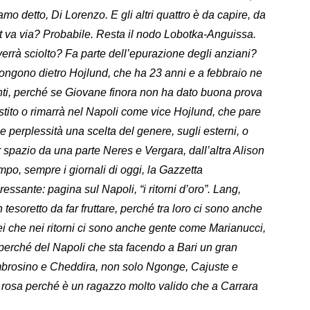
mo detto, Di Lorenzo. E gli altri quattro è da capire, da
et va via? Probabile. Resta il nodo Lobotka-Anguissa.
errà sciolto? Fa parte dell’epurazione degli anziani?
ongono dietro Hojlund, che ha 23 anni e a febbraio ne
anti, perché se Giovane finora non ha dato buona prova
estito o rimarrà nel Napoli come vice Hojlund, che pare
e perplessità una scelta del genere, sugli esterni, o
r spazio da una parte Neres e Vergara, dall’altra Alison
mpo, sempre i giornali di oggi, la Gazzetta
essante: pagina sul Napoli, “i ritorni d’oro”. Lang,
 tesoretto da far fruttare, perché tra loro ci sono anche
i che nei ritorni ci sono anche gente come Marianucci,
 perché del Napoli che sta facendo a Bari un gran
Ambrosino e Cheddira, non solo Ngonge, Cajuste e
 rosa perché è un ragazzo molto valido che a Carrara