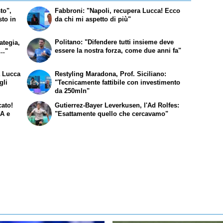
to",
Fabbroni: "Napoli, recupera Lucca! Ecco
to in
da chi mi aspetto di più"
Politano: "Difendere tutti insieme deve
ategia,
essere la nostra forza, come due anni fa"
.."
a Lucca
Restyling Maradona, Prof. Siciliano:
gli
"Tecnicamente fattibile con investimento
da 250mln"
cato!
Gutierrez-Bayer Leverkusen, l'Ad Rolfes:
 A e
"Esattamente quello che cercavamo"