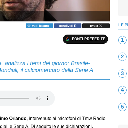
LE P
vedi letture
condividi
tweet
FONTI PREFERITE
1
2
 analizza i temi del giorno: Brasile-
ndiali, il calciomercato della Serie A
3
4
5
imo Orlando
, intervenuto ai microfoni di Tmw Radio,
iali e Serie A. Di seguito le sue dichiarazioni.