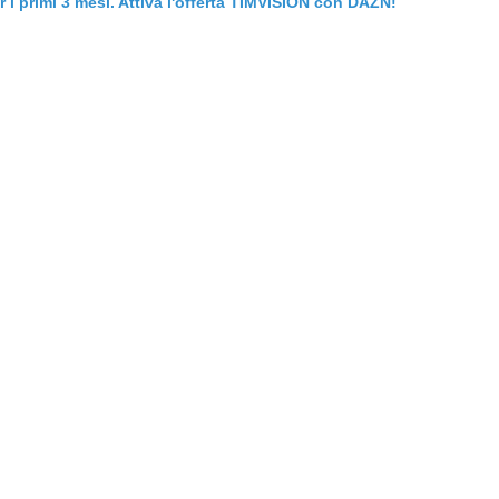
er i primi 3 mesi. Attiva l'offerta TIMVISION con DAZN!