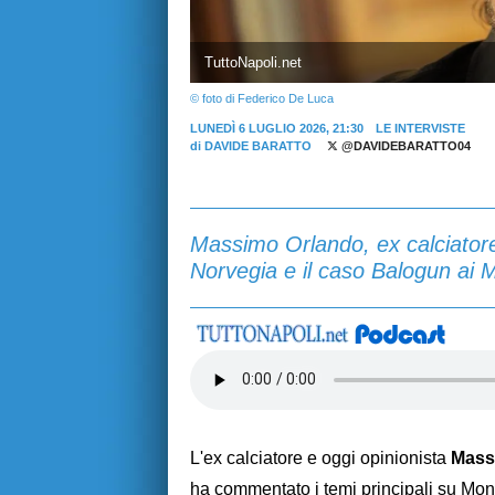
TuttoNapoli.net
© foto di Federico De Luca
LUNEDÌ 6 LUGLIO 2026, 21:30
LE INTERVISTE
di
DAVIDE BARATTO
@DAVIDEBARATTO04
Massimo Orlando, ex calciatore,
Norvegia e il caso Balogun ai Mo
L'ex calciatore e oggi opinionista
Mass
ha commentato i temi principali su Mond