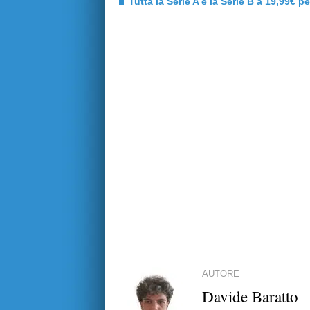
Tutta la Serie A e la Serie B a 19,99€ p
AUTORE
Davide Baratto