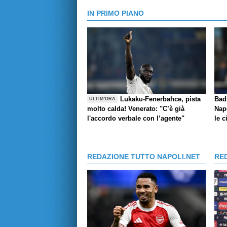
IN PRIMO PIANO
Lukaku-Fenerbahce, pista
Bad
ULTIM'ORA
molto calda! Venerato: "C’è già
Napo
l'accordo verbale con l’agente"
le c
REDAZIONE TUTTO NAPOLI.NET
RE