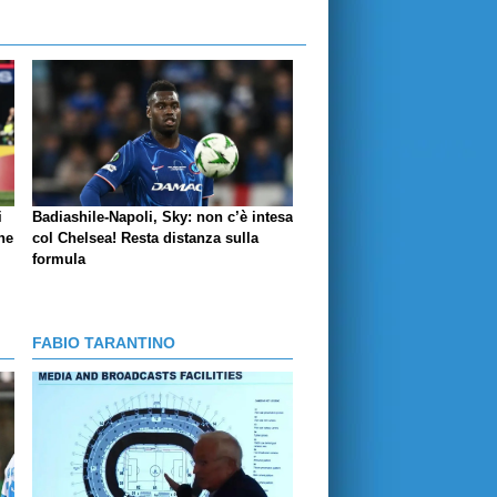
i
Badiashile-Napoli, Sky: non c’è intesa
ne
col Chelsea! Resta distanza sulla
formula
FABIO TARANTINO