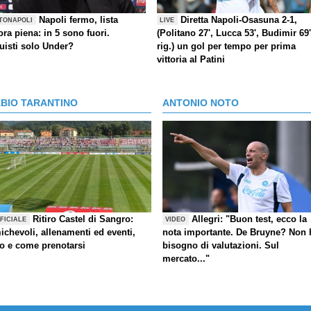
Napoli fermo, lista
Diretta Napoli-Osasuna 2-1,
TONAPOLI
LIVE
ra piena: in 5 sono fuori.
(Politano 27', Lucca 53', Budimir 69'
uisti solo Under?
rig.) un gol per tempo per prima
vittoria al Patini
ABIO TARANTINO
ANTONIO NOTO
Ritiro Castel di Sangro:
Allegri: "Buon test, ecco la
FICIALE
VIDEO
ichevoli, allenamenti ed eventi,
nota importante. De Bruyne? Non 
fo e come prenotarsi
bisogno di valutazioni. Sul
mercato..."