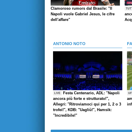
Clamoroso rumors dal Brasile: "Il
TUT
Napoli vuole Gabriel Jesus, le cifre
anco
dell'affare"
Acq
ANTONIO NOTO
F
Festa Centenario, ADL: "Napoli
LIVE
UF
ancora più forte e strutturato!",
am
Allegri: "Ritroviamoci qui per 1, 2 o 3
in
trofei!", KDB: "Uagliù!", Hamsik:
"Incredibile!"