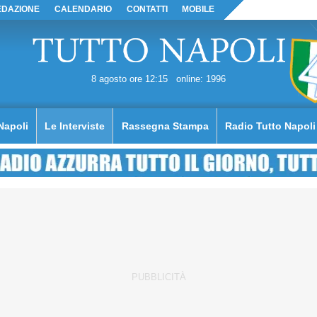
EDAZIONE
CALENDARIO
CONTATTI
MOBILE
8 agosto ore 12:15
online: 1996
Napoli
Le Interviste
Rassegna Stampa
Radio Tutto Napoli