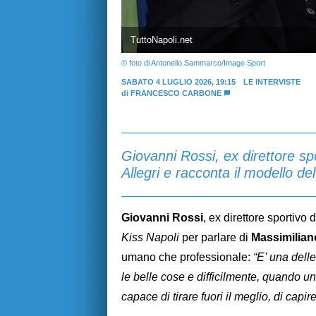
TuttoNapoli.net
© foto di Antonello Sammarco/Image Sport
SABATO 4 LUGLIO 2026, 19:15
LE INTERVISTE
di
FRANCESCO CARBONE
Giovanni Rossi, ex direttore sp
Allegri e racconta il modello d
Giovanni Rossi
, ex direttore sportivo 
Kiss Napoli
per parlare di
Massimiliano
umano che professionale:
“E’ una dell
le belle cose e difficilmente, quando u
capace di tirare fuori il meglio, di capi