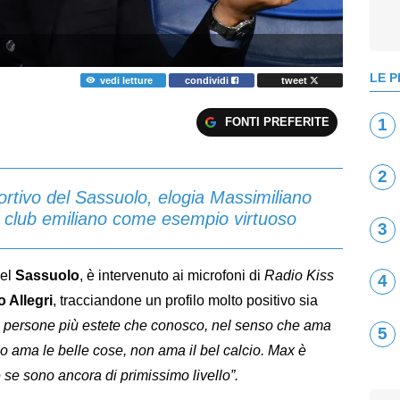
LE P
vedi letture
condividi
tweet
FONTI PREFERITE
1
2
ortivo del Sassuolo, elogia Massimiliano
el club emiliano come esempio virtuoso
3
del
Sassuolo
, è intervenuto ai microfoni di
Radio Kiss
4
 Allegri
, tracciandone un profilo molto positivo sia
e persone più estete che conosco, nel senso che ama
5
no ama le belle cose, non ama il bel calcio. Max è
re se sono ancora di primissimo livello”.