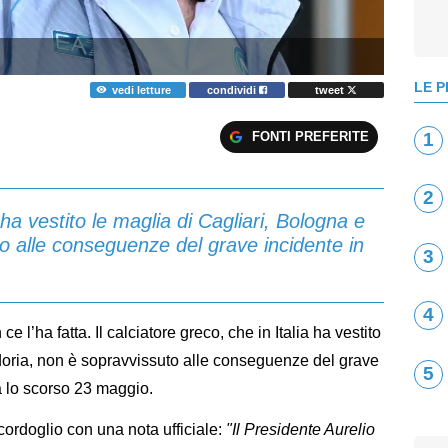
LE P
vedi letture
condividi
tweet
FONTI PREFERITE
1
2
a ha vestito le maglia di Cagliari, Bologna e
 alle conseguenze del grave incidente in
3
4
ce l’ha fatta. Il calciatore greco, che in Italia ha vestito
doria, non è sopravvissuto alle conseguenze del grave
5
ma lo scorso 23 maggio.
 cordoglio con una nota ufficiale:
"Il Presidente Aurelio