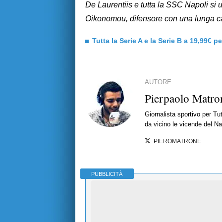
De Laurentiis e tutta la SSC Napoli si 
Oikonomou, difensore con una lunga carr
Tutta la Serie A e la Serie B a 19,99€ p
AUTORE
Pierpaolo Matro
Giornalista sportivo per T
da vicino le vicende del Nap
PIEROMATRONE
PUBBLICITÀ