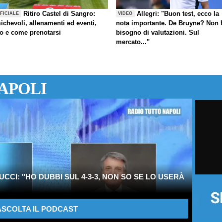
Ritiro Castel di Sangro:
Allegri: "Buon test, ecco la
FICIALE
VIDEO
ichevoli, allenamenti ed eventi,
nota importante. De Bruyne? Non 
fo e come prenotarsi
bisogno di valutazioni. Sul
mercato..."
APOLI
CI: "HO DUBBI SUL 4-3-3, NON SO SE LO USERÀ
SCOLTA IL PODCAST