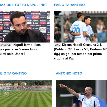
DAZIONE TUTTO NAPOLI.NET
FABIO TARANTINO
Napoli fermo, lista
Diretta Napoli-Osasuna 2-1,
TONAPOLI
LIVE
ra piena: in 5 sono fuori.
(Politano 27', Lucca 53', Budimir 69'
uisti solo Under?
rig.) un gol per tempo per prima
vittoria al Patini
ABIO TARANTINO
ANTONIO NOTO