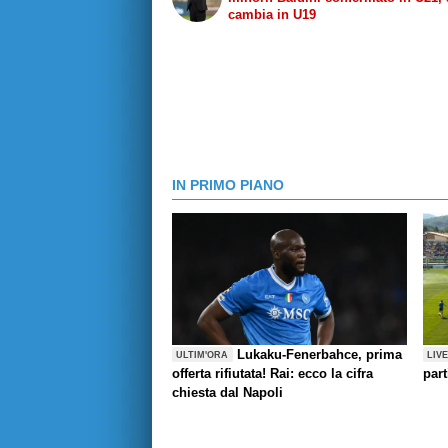
cambia in U19
IN PRIMO PIANO
Lukaku-Fenerbahce, prima
ULTIM'ORA
LIV
offerta rifiutata! Rai: ecco la cifra
part
chiesta dal Napoli