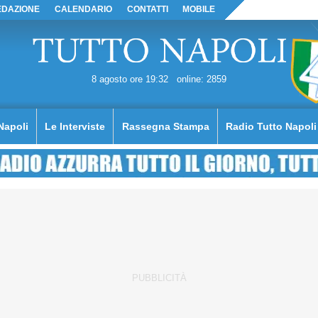
EDAZIONE
CALENDARIO
CONTATTI
MOBILE
8 agosto ore 19:32
online: 2859
Napoli
Le Interviste
Rassegna Stampa
Radio Tutto Napoli