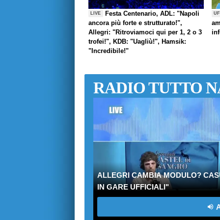
Festa Centenario, ADL: "Napoli
LIVE
UF
ancora più forte e strutturato!",
am
Allegri: "Ritroviamoci qui per 1, 2 o 3
in
trofei!", KDB: "Uagliù!", Hamsik:
"Incredibile!"
RADIO TUTTO N
ALLEGRI CAMBIA MODULO? CASUC
IN GARE UFFICIALI"
A