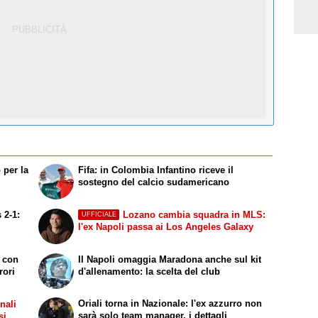
 per la
Fifa: in Colombia Infantino riceve il
sostegno del calcio sudamericano
 2-1:
Lozano cambia squadra in MLS:
UFFICIALE
l'ex Napoli passa ai Los Angeles Galaxy
a con
Il Napoli omaggia Maradona anche sul kit
rori
d'allenamento: la scelta del club
Oriali torna in Nazionale: l'ex azzurro non
onali
sarà solo team manager, i dettagli
si