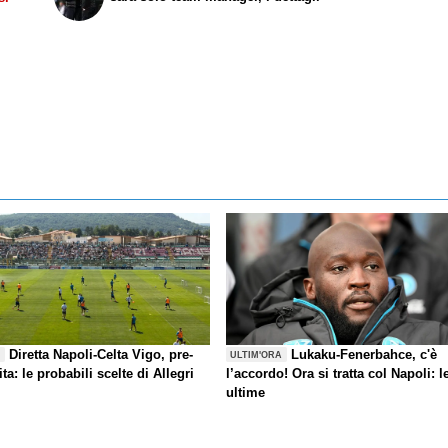
Diretta Napoli-Celta Vigo, pre-
Lukaku-Fenerbahce, c'è
E
ULTIM'ORA
ita: le probabili scelte di Allegri
l’accordo! Ora si tratta col Napoli: l
ultime