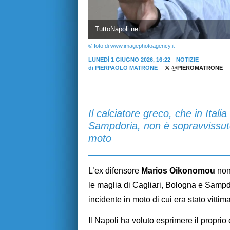
TuttoNapoli.net
© foto di www.imagephotoagency.it
LUNEDÌ 1 GIUGNO 2026, 16:22
NOTIZIE
di
PIERPAOLO MATRONE
@PIEROMATRONE
Il calciatore greco, che in Itali
Sampdoria, non è sopravvissuto
moto
L’ex difensore
Marios Oikonomou
non 
le maglia di Cagliari, Bologna e Samp
incidente in moto di cui era stato vitti
Il Napoli ha voluto esprimere il proprio