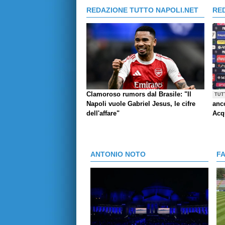
REDAZIONE TUTTO NAPOLI.NET
RE
Clamoroso rumors dal Brasile: "Il
TUT
Napoli vuole Gabriel Jesus, le cifre
anco
dell'affare"
Acq
ANTONIO NOTO
F