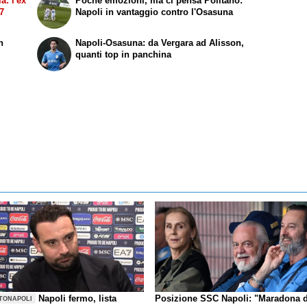
a: l'ex
Poche emozioni, ma ci pensa Politano:
27
Napoli in vantaggio contro l'Osasuna
n
Napoli-Osasuna: da Vergara ad Alisson,
quanti top in panchina
Napoli fermo, lista
Posizione SSC Napoli: "Maradona 
TONAPOLI