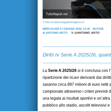
TuttoNapoli.net
© foto di www.imagephotoagency.it
MERCOLEDÌ 17 GIUGNO 2026, 12:30
NOTIZIE
di
ANTONIO NOTO
@ANTONIO_NOTO
Diritti tv Serie A 2025/26, quant
La
Serie A 2025/26
si è conclusa con l’
ripartizione dei ricavi derivanti dai dirit
saranno circa 897 milioni di euro netti 
campionato attraverso i criteri previsti 
una legata ai risultati sportivi e un’al
pubblico allo stadio, ascolti televisivi 