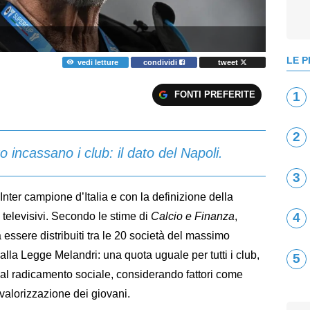
LE P
vedi letture
condividi
tweet
FONTI PREFERITE
1
2
o incassano i club: il dato del Napoli.
3
Inter campione d’Italia e con la definizione della
ti televisivi. Secondo le stime di
Calcio e Finanza
,
4
a essere distribuiti tra le 20 società del massimo
dalla Legge Melandri: una quota uguale per tutti i club,
5
tra al radicamento sociale, considerando fattori come
e valorizzazione dei giovani.