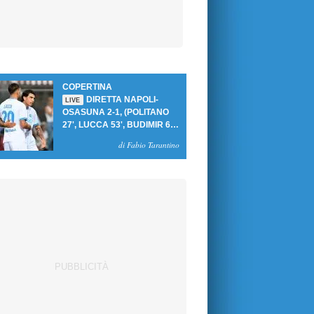
COPERTINA
DIRETTA NAPOLI-
LIVE
OSASUNA 2-1, (POLITANO
27', LUCCA 53', BUDIMIR 69'
RIG.) UN GOL PER TEMPO
di Fabio Tarantino
PER PRIMA VITTORIA AL
PATINI