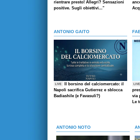
rientrare presto! Allegri? Sensazioni
anco
positive. Sugli obiettivi..."
Acq
ANTONIO GAITO
FA
Il borsino del calciomercato: il
LIVE
LIV
Napoli sacrifica Gutierrez e sblocca
pres
Badiashile (e Favasuli?)
via 
Le 
ANTONIO NOTO
A