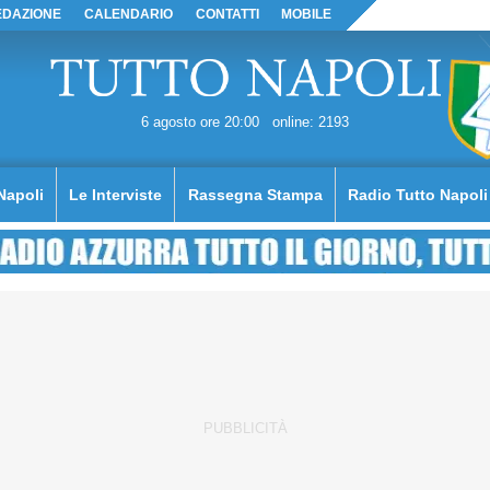
EDAZIONE
CALENDARIO
CONTATTI
MOBILE
6 agosto ore 20:00
online: 2193
Napoli
Le Interviste
Rassegna Stampa
Radio Tutto Napoli