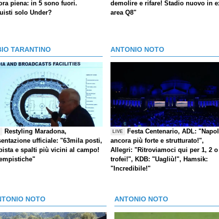
ra piena: in 5 sono fuori.
demolire e rifare! Stadio nuovo in e
uisti solo Under?
area Q8"
BIO TARANTINO
ANTONIO NOTO
Restyling Maradona,
Festa Centenario, ADL: "Napol
E
LIVE
entazione ufficiale: "63mila posti,
ancora più forte e strutturato!",
pista e spalti più vicini al campo!
Allegri: "Ritroviamoci qui per 1, 2 o
tempistiche"
trofei!", KDB: "Uagliù!", Hamsik:
"Incredibile!"
NTONIO NOTO
ANTONIO NOTO