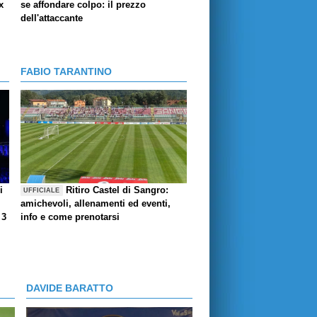
x
se affondare colpo: il prezzo
dell'attaccante
FABIO TARANTINO
i
Ritiro Castel di Sangro:
UFFICIALE
amichevoli, allenamenti ed eventi,
 3
info e come prenotarsi
DAVIDE BARATTO