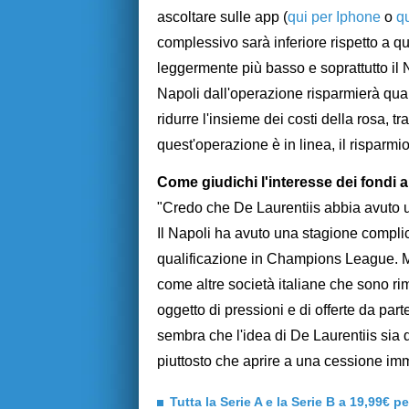
ascoltare sulle app (
qui per Iphone
o
q
complessivo sarà inferiore rispetto a qu
leggermente più basso e soprattutto il N
Napoli dall'operazione risparmierà qua
ridurre l'insieme dei costi della rosa,
quest'operazione è in linea, il risparmio
Come giudichi l'interesse dei fondi am
"Credo che De Laurentiis abbia avuto u
Il Napoli ha avuto una stagione complica
qualificazione in Champions League. Ma 
come altre società italiane che sono ri
oggetto di pressioni e di offerte da pa
sembra che l'idea di De Laurentiis sia q
piuttosto che aprire a una cessione im
Tutta la Serie A e la Serie B a 19,99€ p