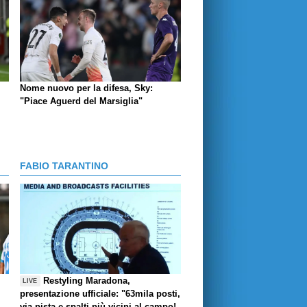
Nome nuovo per la difesa, Sky:
"Piace Aguerd del Marsiglia"
FABIO TARANTINO
Restyling Maradona,
LIVE
presentazione ufficiale: "63mila posti,
via pista e spalti più vicini al campo!