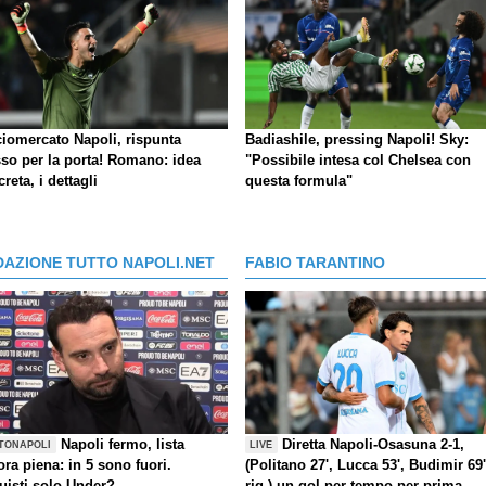
ciomercato Napoli, rispunta
Badiashile, pressing Napoli! Sky:
so per la porta! Romano: idea
"Possibile intesa col Chelsea con
reta, i dettagli
questa formula"
DAZIONE TUTTO NAPOLI.NET
FABIO TARANTINO
Napoli fermo, lista
Diretta Napoli-Osasuna 2-1,
TONAPOLI
LIVE
ra piena: in 5 sono fuori.
(Politano 27', Lucca 53', Budimir 69'
uisti solo Under?
rig.) un gol per tempo per prima