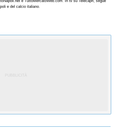
uttoNapoli.net e TuttoMercatoWeb.com. In tv su Telecapri, segue
oli e del calcio italiano.