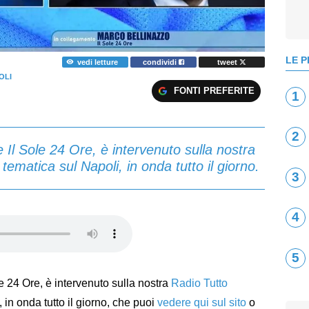
LE P
vedi letture
condividi
tweet
OLI
FONTI PREFERITE
1
2
 Il Sole 24 Ore, è intervenuto sulla nostra
tematica sul Napoli, in onda tutto il giorno.
3
4
5
le 24 Ore, è intervenuto sulla nostra
Radio Tutto
 in onda tutto il giorno, che puoi
vedere qui sul sito
o