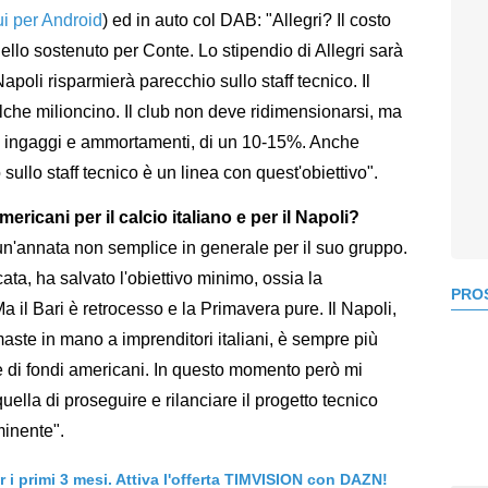
ui per Android
) ed in auto col DAB: "Allegri? Il costo
ello sostenuto per Conte. Lo stipendio di Allegri sarà
apoli risparmierà parecchio sullo staff tecnico. Il
lche milioncino. Il club non deve ridimensionarsi, ma
 tra ingaggi e ammortamenti, di un 10-15%. Anche
 sullo staff tecnico è un linea con quest'obiettivo".
ericani per il calcio italiano e per il Napoli?
n'annata non semplice in generale per il suo gruppo.
ta, ha salvato l'obiettivo minimo, ossia la
PROS
il Bari è retrocesso e la Primavera pure. Il Napoli,
maste in mano a imprenditori italiani, è sempre più
rte di fondi americani. In questo momento però mi
uella di proseguire e rilanciare il progetto tecnico
minente".
er i primi 3 mesi. Attiva l'offerta TIMVISION con DAZN!