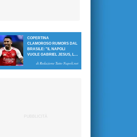
COPERTINA
CLAMOROSO RUMORS DAL
BRASILE: "IL NAPOLI
VUOLE GABRIEL JESUS, LE
CIFRE DELL'AFFARE"
di Redazione Tutto Napoli.net