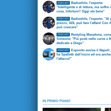
Badiashile, l'esperta:
PODCAST
"Intelligente e di lettura, ma soffre
cosa. Infortuni? Oggi sta bene"
Badiashile, l'esperto: "Al 
PODCAST
prezzo, ADL può fare l'affare! Con A
può crescere"
Restyling Maradona, cons
PODCAST
Simeone: "Più posti nelle curve e
dedicato a Diego"
Esposito avvisa il Napoli:
PODCAST
ha Spalletti dall'inizio ed ora anche
l'attacco!"
IN PRIMO PIANO