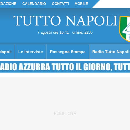
EDAZIONE
CALENDARIO
CONTATTI
MOBILE
7 agosto ore 16:41
online: 2286
Napoli
Le Interviste
Rassegna Stampa
Radio Tutto Napoli