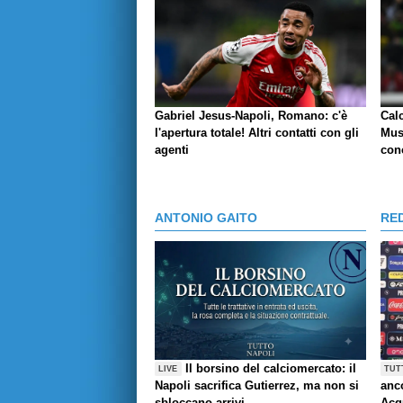
Gabriel Jesus-Napoli, Romano: c'è
Cal
l'apertura totale! Altri contatti con gli
Mus
agenti
conc
ANTONIO GAITO
RE
Il borsino del calciomercato: il
LIVE
TUT
Napoli sacrifica Gutierrez, ma non si
anco
sbloccano arrivi
Acq