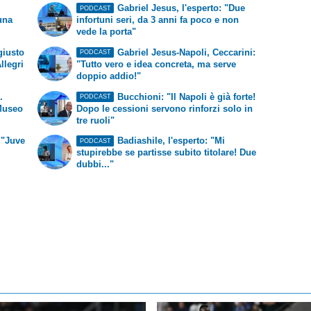
Gabriel Jesus, l'esperto: "Due
PODCAST
 una
infortuni seri, da 3 anni fa poco e non
vede la porta"
giusto
Gabriel Jesus-Napoli, Ceccarini:
PODCAST
llegri
"Tutto vero e idea concreta, ma serve
doppio addio!"
.
Bucchioni: "Il Napoli è già forte!
PODCAST
 Museo
Dopo le cessioni servono rinforzi solo in
tre ruoli"
 "Juve
Badiashile, l'esperto: "Mi
PODCAST
stupirebbe se partisse subito titolare! Due
dubbi..."