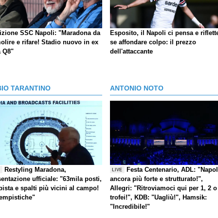
izione SSC Napoli: "Maradona da
Esposito, il Napoli ci pensa e riflett
lire e rifare! Stadio nuovo in ex
se affondare colpo: il prezzo
a Q8"
dell'attaccante
BIO TARANTINO
ANTONIO NOTO
Restyling Maradona,
Festa Centenario, ADL: "Napol
E
LIVE
entazione ufficiale: "63mila posti,
ancora più forte e strutturato!",
pista e spalti più vicini al campo!
Allegri: "Ritroviamoci qui per 1, 2 o
tempistiche"
trofei!", KDB: "Uagliù!", Hamsik:
"Incredibile!"