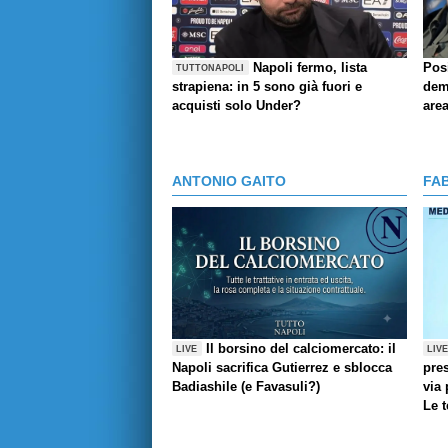
Napoli fermo, lista
Pos
TUTTONAPOLI
strapiena: in 5 sono già fuori e
demo
acquisti solo Under?
are
ANTONIO GAITO
FA
Il borsino del calciomercato: il
LIVE
LIV
Napoli sacrifica Gutierrez e sblocca
pres
Badiashile (e Favasuli?)
via 
Le 