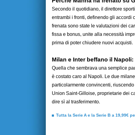
Perché Manna ha frenato su Gi
Secondo il quotidiano, il direttore spo
entrambi i fronti, definendo gli accordi co
frenata sono state le valutazioni dei car
fissa e bonus, unite alla necessità impr
prima di poter chiudere nuovi acquisti.
Milan e Inter beffano il Napoli
Quella che sembrava una semplice pausa
è costato caro al Napoli. Le due milane
particolarmente convincenti, riuscendo
Union Saint-Gilloise, proprietarie dei ca
dire sì al trasferimento.
Tutta la Serie A e la Serie B a 19,99€ p