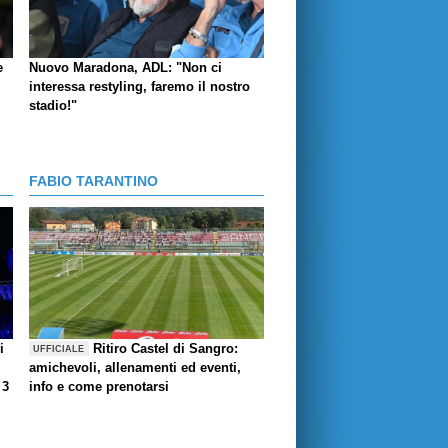
e
Nuovo Maradona, ADL: "Non ci
interessa restyling, faremo il nostro
stadio!"
FABIO TARANTINO
i
Ritiro Castel di Sangro:
UFFICIALE
amichevoli, allenamenti ed eventi,
 3
info e come prenotarsi