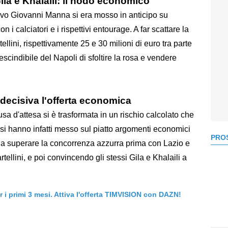
la e Khalaili: il nodo economico
rtivo Giovanni Manna si era mosso in anticipo su
n i calciatori e i rispettivi entourage. A far scattare la
tellini, rispettivamente 25 e 30 milioni di euro tra parte
escindibile del Napoli di sfoltire la rosa e vendere
: decisiva l'offerta economica
 d'attesa si è trasformata in un rischio calcolato che
si hanno infatti messo sul piatto argomenti economici
PROS
 a superare la concorrenza azzurra prima con Lazio e
rtellini, e poi convincendo gli stessi Gila e Khalaili a
er i primi 3 mesi. Attiva l'offerta TIMVISION con DAZN!