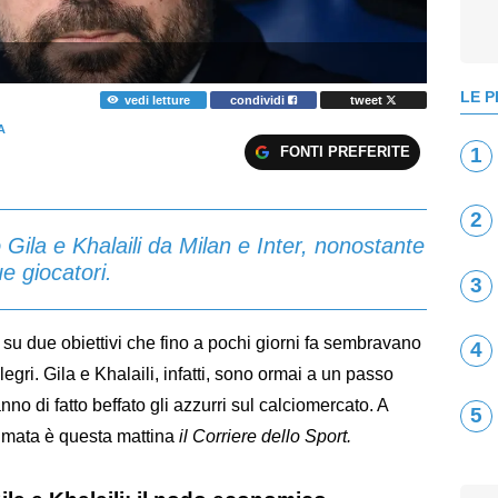
LE P
vedi letture
condividi
tweet
A
FONTI PREFERITE
1
2
 Gila e Khalaili da Milan e Inter, nonostante
ue giocatori.
3
e su due obiettivi che fino a pochi giorni fa sembravano
4
legri. Gila e Khalaili, infatti, sono ormai a un passo
no di fatto beffato gli azzurri sul calciomercato. A
5
fumata è questa mattina
il Corriere dello Sport.