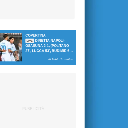
COPERTINA
DIRETTA NAPOLI-
LIVE
OSASUNA 2-1, (POLITANO
27', LUCCA 53', BUDIMIR 69'
RIG.) UN GOL PER TEMPO
di Fabio Tarantino
PER PRIMA VITTORIA AL
PATINI