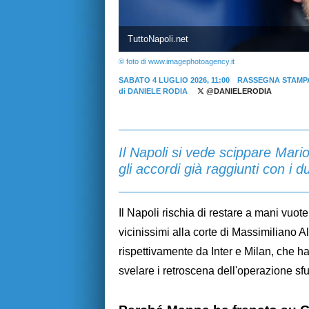
TuttoNapoli.net
© foto di www.imagephotoagency.it
SABATO 4 LUGLIO 2026, 11:00
RASSEGNA STAMP
di
DANIELE RODIA
@DANIELERODIA
Il Napoli si vede scippare Mario
gli accordi già raggiunti con i d
Il Napoli rischia di restare a mani vuot
vicinissimi alla corte di Massimiliano Al
rispettivamente da Inter e Milan, che han
svelare i retroscena dell'operazione s