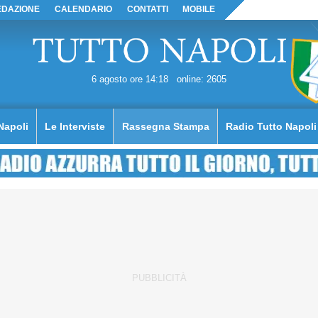
EDAZIONE
CALENDARIO
CONTATTI
MOBILE
6 agosto ore 14:18
online: 2605
Napoli
Le Interviste
Rassegna Stampa
Radio Tutto Napoli