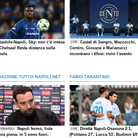
ashile-Napoli, Sky: non c’è intesa
Castel di Sangro, Mazzocchi,
LIVE
Chelsea! Resta distanza sulla
Contini, Giovane e Marianucci
mula
incontrano i tifosi: rivivi l’evento
DAZIONE TUTTO NAPOLI.NET
FABIO TARANTINO
Napoli fermo, lista
Diretta Napoli-Osasuna 2-1,
TONAPOLI
LIVE
ra piena: in 5 sono fuori.
(Politano 27', Lucca 53', Budimir 69'