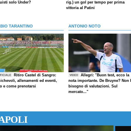
uisti solo Under?
rig.) un gol per tempo per prima
vittoria al Patini
ABIO TARANTINO
ANTONIO NOTO
Ritiro Castel di Sangro:
Allegri: "Buon test, ecco la
FICIALE
VIDEO
ichevoli, allenamenti ed eventi,
nota importante. De Bruyne? Non 
fo e come prenotarsi
bisogno di valutazioni. Sul
mercato..."
APOLI