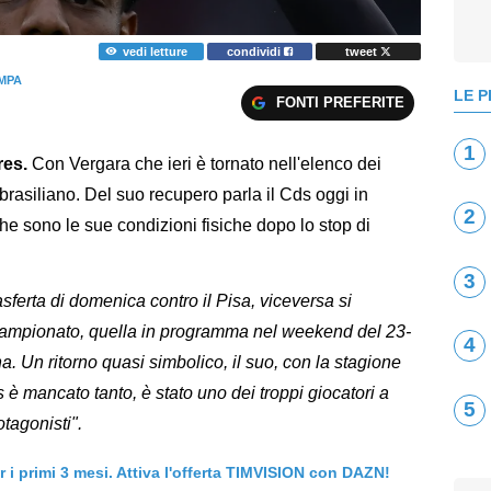
vedi letture
condividi
tweet
MPA
LE P
FONTI PREFERITE
1
res.
Con Vergara che ieri è tornato nell'elenco dei
l brasiliano. Del suo recupero parla il Cds oggi in
2
e sono le sue condizioni fisiche dopo lo stop di
3
rasferta di domenica contro il Pisa, viceversa si
i campionato, quella in programma nel weekend del 23-
4
 Un ritorno quasi simbolico, il suo, con la stagione
 è mancato tanto, è stato uno dei troppi giocatori a
5
tagonisti".
er i primi 3 mesi. Attiva l'offerta TIMVISION con DAZN!