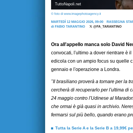
TuttoNapoli.net
© foto di www.imagephotoagency.it
MARTEDÌ 12 MAGGIO 2026, 09:00
RASSEGNA STA
di
FABIO TARANTINO
@FA_TARANTINO
Ora all'appello manca solo David Ne
convocati, l'ultimo a dover rientrare è i
edicola con un ampio focus su quelle ch
gennaio e l'operazione a Londra.
"Il brasiliano proverà a tornare per la t
cercherà di recuperarlo per l'ultima d
24 maggio contro l'Udinese al Maradona.
che ormai è già quasi in archivio. Neres
fermarsi sul più bello, quando erano pro
Tutta la Serie A e la Serie B a 19,99€ p