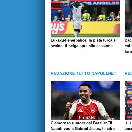
Lukaku-Fenerbahce, la pista turca si
Badi
scalda: il belga apre alla cessione
col 
for
REDAZIONE TUTTO NAPOLI.NET
RE
Clamoroso rumors dal Brasile: "Il
TUT
Napoli vuole Gabriel Jesus, le cifre
anco