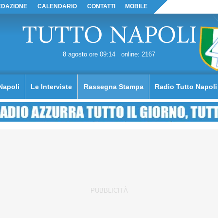
EDAZIONE
CALENDARIO
CONTATTI
MOBILE
8 agosto ore 09:14
online: 2167
Napoli
Le Interviste
Rassegna Stampa
Radio Tutto Napoli