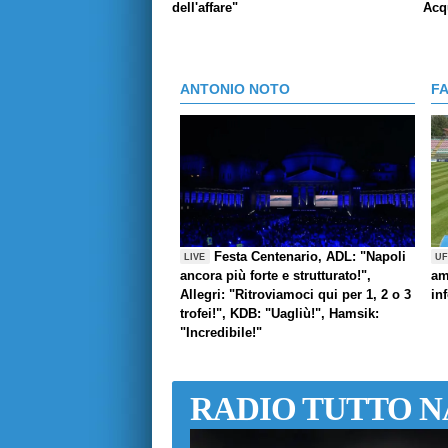
dell'affare"
Acq
ANTONIO NOTO
F
Festa Centenario, ADL: "Napoli
LIVE
UF
ancora più forte e strutturato!",
am
Allegri: "Ritroviamoci qui per 1, 2 o 3
in
trofei!", KDB: "Uagliù!", Hamsik:
"Incredibile!"
RADIO TUTTO N