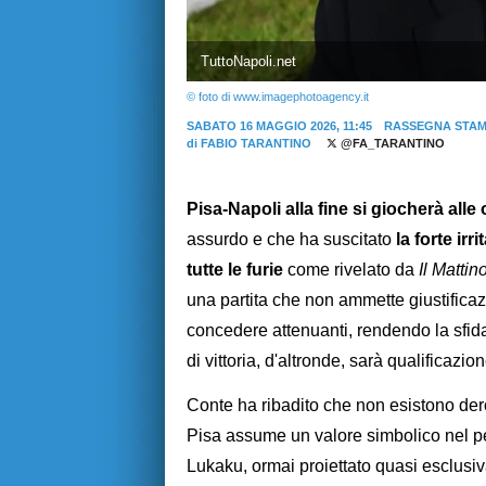
TuttoNapoli.net
© foto di www.imagephotoagency.it
SABATO 16 MAGGIO 2026, 11:45
RASSEGNA STA
di
FABIO TARANTINO
@FA_TARANTINO
Pisa-Napoli alla fine si giocherà all
assurdo e che ha suscitato
la forte ir
tutte le furie
come rivelato da
Il Mattin
una partita che non ammette giustificazi
concedere attenuanti, rendendo la sfida
di vittoria, d'altronde, sarà qualificazi
Conte ha ribadito che non esistono derog
Pisa assume un valore simbolico nel p
Lukaku, ormai proiettato quasi esclusiva