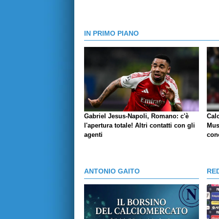
IN PRIMO PIANO
Gabriel Jesus-Napoli, Romano: c'è
Cal
l'apertura totale! Altri contatti con gli
Mus
agenti
conc
ANTONIO GAITO
RE