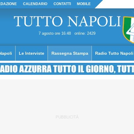
EDAZIONE
CALENDARIO
CONTATTI
MOBILE
7 agosto ore 16:48
online: 2429
Napoli
Le Interviste
Rassegna Stampa
Radio Tutto Napoli