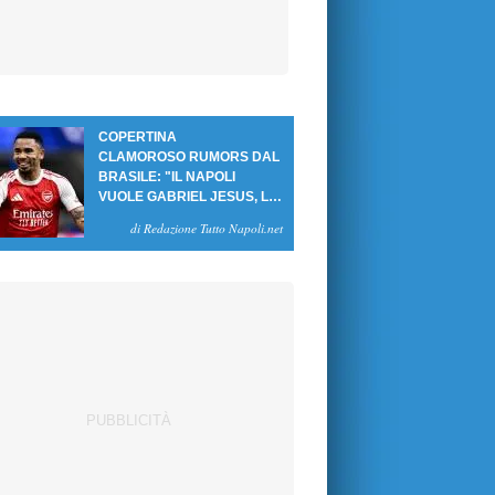
COPERTINA
CLAMOROSO RUMORS DAL
BRASILE: "IL NAPOLI
VUOLE GABRIEL JESUS, LE
CIFRE DELL'AFFARE"
di Redazione Tutto Napoli.net