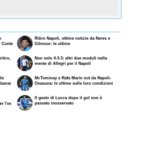
e
Ritiro Napoli, ottime notizie da Neres e
n Conte
Gilmour: le ultime
itiro,
Non solo 4-3-3: altri due moduli nella
mente di Allegri per il Napoli
ndo
McTominay e Rafa Marin out da Napoli-
alamai
Osasuna: le ultime sulle loro condizioni
Il gesto di Lucca dopo il gol non è
:
passato inosservato
r l'ex