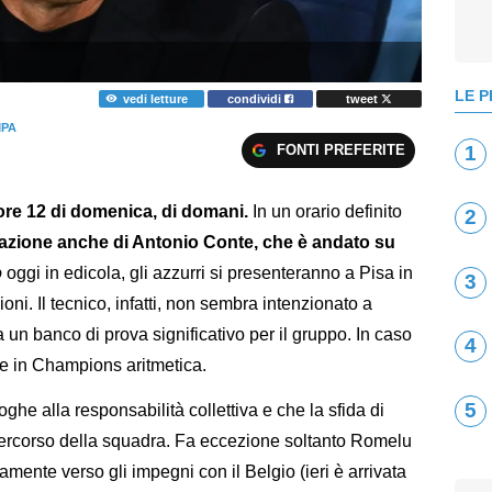
LE P
vedi letture
condividi
tweet
MPA
FONTI PREFERITE
1
e ore 12 di domenica, di domani.
In un orario definito
2
ritazione anche di Antonio Conte, che è andato su
o
oggi in edicola, gli azzurri si presenteranno a Pisa in
3
oni. Il tecnico, infatti, non sembra intenzionato a
 un banco di prova significativo per il gruppo. In caso
4
one in Champions aritmetica.
5
he alla responsabilità collettiva e che la sfida di
ercorso della squadra. Fa eccezione soltanto Romelu
mente verso gli impegni con il Belgio (ieri è arrivata