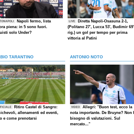
Napoli fermo, lista
Diretta Napoli-Osasuna 2-1,
TONAPOLI
LIVE
ra piena: in 5 sono fuori.
(Politano 27', Lucca 53', Budimir 69'
uisti solo Under?
rig.) un gol per tempo per prima
vittoria al Patini
ABIO TARANTINO
ANTONIO NOTO
Ritiro Castel di Sangro:
Allegri: "Buon test, ecco la
FICIALE
VIDEO
ichevoli, allenamenti ed eventi,
nota importante. De Bruyne? Non 
fo e come prenotarsi
bisogno di valutazioni. Sul
mercato..."