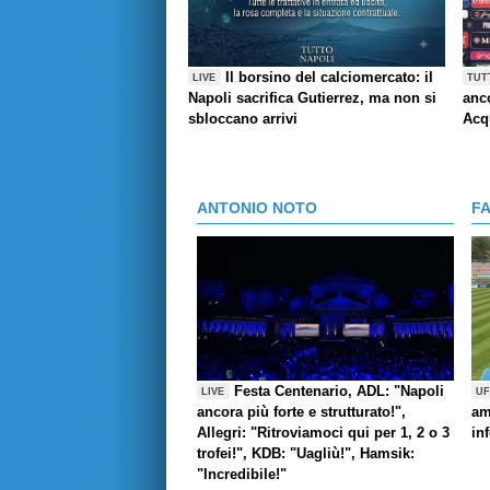
Il borsino del calciomercato: il
LIVE
TUT
Napoli sacrifica Gutierrez, ma non si
anco
sbloccano arrivi
Acq
ANTONIO NOTO
F
Festa Centenario, ADL: "Napoli
LIVE
UF
ancora più forte e strutturato!",
am
Allegri: "Ritroviamoci qui per 1, 2 o 3
in
trofei!", KDB: "Uagliù!", Hamsik:
"Incredibile!"