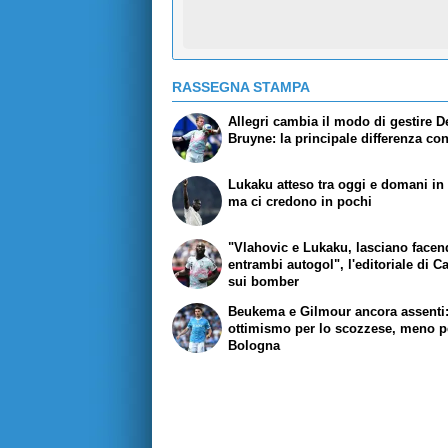
RASSEGNA STAMPA
Allegri cambia il modo di gestire D
Bruyne: la principale differenza co
Lukaku atteso tra oggi e domani in r
ma ci credono in pochi
"Vlahovic e Lukaku, lasciano face
entrambi autogol", l'editoriale di C
sui bomber
Beukema e Gilmour ancora assenti
ottimismo per lo scozzese, meno pe
Bologna