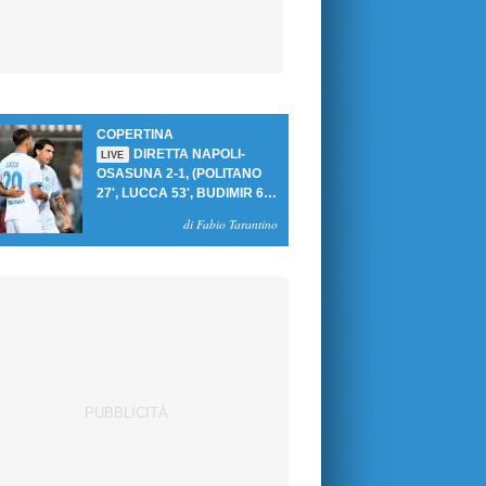
COPERTINA
DIRETTA NAPOLI-
LIVE
OSASUNA 2-1, (POLITANO
27', LUCCA 53', BUDIMIR 69'
RIG.) UN GOL PER TEMPO
di Fabio Tarantino
PER PRIMA VITTORIA AL
PATINI