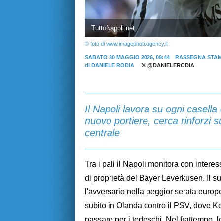
TuttoNapoli.net
© foto di www.imagephotoagency.it
SABATO 30 MAGGIO 2026, 09:44
RASSEGNA STA
di
DANIELE RODIA
@DANIELERODIA
Il Napoli lavora su ogni casella
nuovo portiere, cerca rinforzi su
centrale
Tra i pali il Napoli monitora con inter
di proprietà del Bayer Leverkusen. Il su
l'avversario nella peggior serata europe
subito in Olanda contro il PSV, dove Ko
passare per i tedeschi. Nel frattempo, l