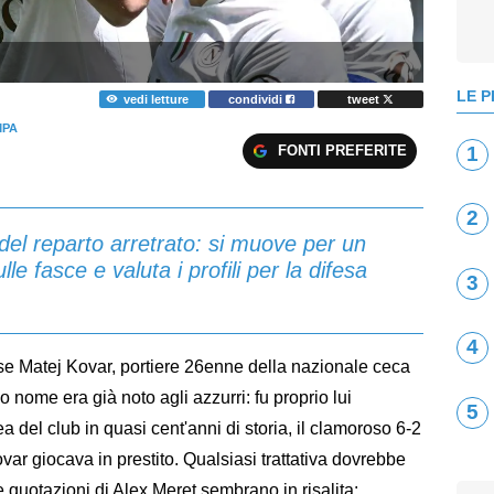
LE P
vedi letture
condividi
tweet
MPA
FONTI PREFERITE
1
2
 del reparto arretrato: si muove per un
lle fasce e valuta i profili per la difesa
3
4
esse Matej Kovar, portiere 26enne della nazionale ceca
o nome era già noto agli azzurri: fu proprio lui
5
a del club in quasi cent'anni di storia, il clamoroso 6-2
var giocava in prestito. Qualsiasi trattativa dovrebbe
e quotazioni di Alex Meret sembrano in risalita: