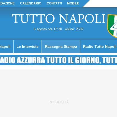
EDAZIONE
CALENDARIO
CONTATTI
MOBILE
6 agosto ore 13:30
online: 2539
Napoli
Le Interviste
Rassegna Stampa
Radio Tutto Napoli