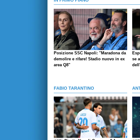
Posizione SSC Napoli: "Maradona da
Espo
demolire e rifare! Stadio nuovo in ex
se a
area Q8"
dell
FABIO TARANTINO
AN