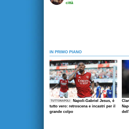
città
IN PRIMO PIANO
Napoli-Gabriel Jesus, è
Cla
TUTTONAPOLI
tutto vero: retroscena e incastri per il
Napo
grande colpo
dell