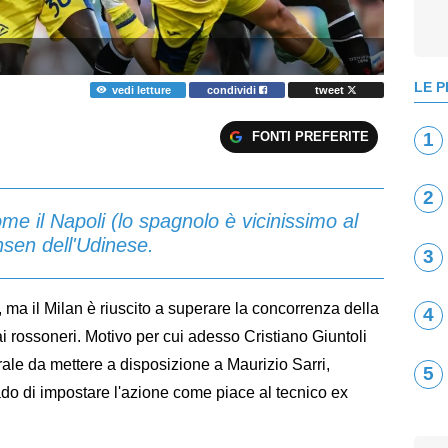
LE P
vedi letture
condividi
tweet
FONTI PREFERITE
1
2
e il Napoli (lo spagnolo è vicinissimo al
ensen dell'Udinese.
3
 ma il Milan è riuscito a superare la concorrenza della
4
ai rossoneri. Motivo per cui adesso Cristiano Giuntoli
rale da mettere a disposizione a Maurizio Sarri,
5
ado di impostare l'azione come piace al tecnico ex