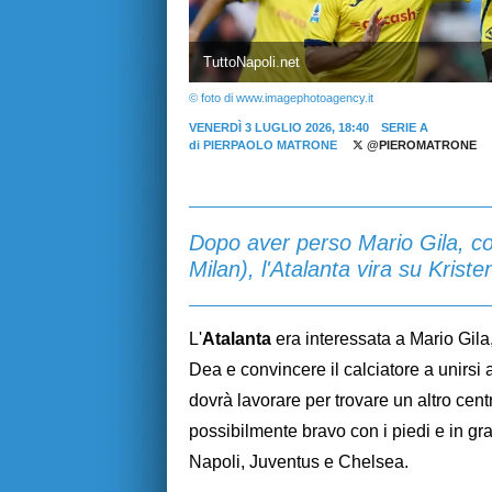
TuttoNapoli.net
© foto di www.imagephotoagency.it
VENERDÌ 3 LUGLIO 2026, 18:40
SERIE A
di
PIERPAOLO MATRONE
@PIEROMATRONE
Dopo aver perso Mario Gila, com
Milan), l'Atalanta vira su Krist
L'
Atalanta
era interessata a Mario Gila,
Dea e convincere il calciatore a unirsi 
dovrà lavorare per trovare un altro cent
possibilmente bravo con i piedi e in gr
Napoli, Juventus e Chelsea.