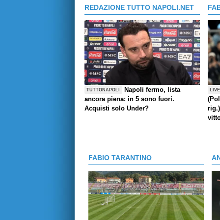
REDAZIONE TUTTO NAPOLI.NET
FA
Napoli fermo, lista
TUTTONAPOLI
LIV
ancora piena: in 5 sono fuori.
(Pol
Acquisti solo Under?
rig.
vitt
FABIO TARANTINO
A