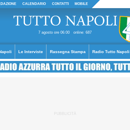
EDAZIONE
CALENDARIO
CONTATTI
MOBILE
7 agosto ore 06:00
online: 687
Napoli
Le Interviste
Rassegna Stampa
Radio Tutto Napoli