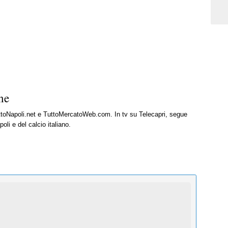
ne
uttoNapoli.net e TuttoMercatoWeb.com. In tv su Telecapri, segue
oli e del calcio italiano.