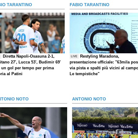
BIO TARANTINO
FABIO TARANTINO
Diretta Napoli-Osasuna 2-1,
Restyling Maradona,
E
LIVE
itano 27', Lucca 53', Budimir 69'
presentazione ufficiale: "63mila post
) un gol per tempo per prima
via pista e spalti più vicini al camp
oria al Patini
Le tempistiche"
NTONIO NOTO
ANTONIO NOTO