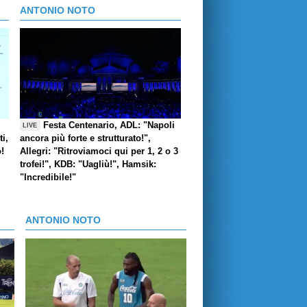
ANTONIO NOTO
Festa Centenario, ADL: "Napoli
LIVE
i,
ancora più forte e strutturato!",
o!
Allegri: "Ritroviamoci qui per 1, 2 o 3
trofei!", KDB: "Uagliù!", Hamsik:
"Incredibile!"
ANTONIO NOTO