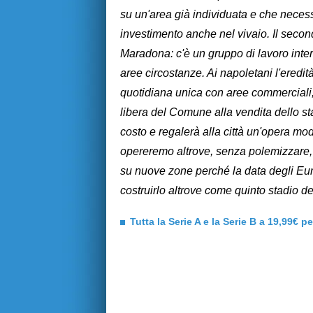
su un'area già individuata e che necess
investimento anche nel vivaio. Il second
Maradona: c'è un gruppo di lavoro intern
aree circostanze. Ai napoletani l'eredi
quotidiana unica con aree commerciali, i
libera del Comune alla vendita dello sta
costo e regalerà alla città un'opera mo
opereremo altrove, senza polemizzare,
su nuove zone perché la data degli Eur
costruirlo altrove come quinto stadio de
Tutta la Serie A e la Serie B a 19,99€ p