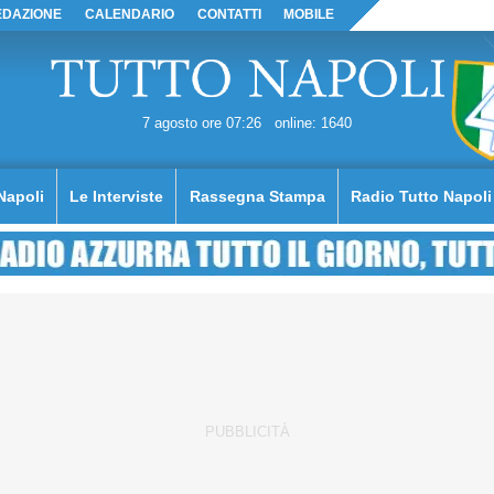
EDAZIONE
CALENDARIO
CONTATTI
MOBILE
7 agosto ore 07:26
online: 1640
Napoli
Le Interviste
Rassegna Stampa
Radio Tutto Napoli