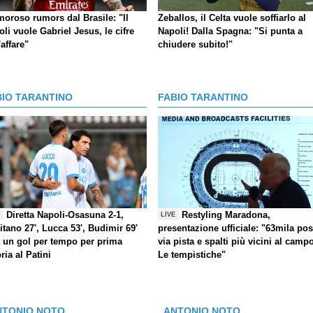
moroso rumors dal Brasile: "Il
Zeballos, il Celta vuole soffiarlo al
li vuole Gabriel Jesus, le cifre
Napoli! Dalla Spagna: "Si punta a
'affare"
chiudere subito!"
BIO TARANTINO
FABIO TARANTINO
Diretta Napoli-Osasuna 2-1,
Restyling Maradona,
E
LIVE
itano 27', Lucca 53', Budimir 69'
presentazione ufficiale: "63mila post
) un gol per tempo per prima
via pista e spalti più vicini al camp
oria al Patini
Le tempistiche"
NTONIO NOTO
ANTONIO NOTO