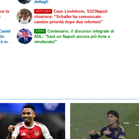
dettagli
ce la
Caso Lindstrom, SSCNapoli
UFFICIALE
i
chiarisce: “Schalke ha comunicato
cambio priorità dopo due infortuni”
Castel
Centenario, il discorso integrale di
VIDEO
ndo
ADL: "Sarà un Napoli ancora più forte e
rà mai
strutturato!"