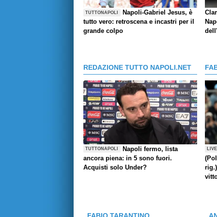
Napoli-Gabriel Jesus, è
Cla
TUTTONAPOLI
tutto vero: retroscena e incastri per il
Napo
grande colpo
dell
REDAZIONE TUTTO NAPOLI.NET
FA
Napoli fermo, lista
TUTTONAPOLI
LIV
ancora piena: in 5 sono fuori.
(Pol
Acquisti solo Under?
rig.
vitt
FABIO TARANTINO
A