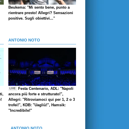
Beukema: "Mi sento bene, punto a
rientrare presto! Allegri? Sensazioni
positive. Sugli obiettivi..."
ANTONIO NOTO
Festa Centenario, ADL: "Napoli
LIVE
i,
ancora più forte e strutturato!",
o!
Allegri: "Ritroviamoci qui per 1, 2 o 3
trofei!", KDB: "Uagliù!", Hamsik:
"Incredibile!"
ANTONIO NOTO