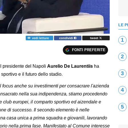
LE P
vedi letture
condividi
tweet
1
FONTI PREFERITE
2
 il presidente del Napoli
Aurelio De Laurentiis
ha
3
 sportivo e il futuro dello stadio.
l focus anche su investimenti per consacrare l'azienda
4
 consacrato nella sua indipendenza, stiamo procedendo
 club europei, il comparto sportivo ed aizendale e
5
one di successo. Il secondo elemento è nelle
, una casa unica a prima squadra e giovanili, lavorando
torio nella prima fase. Manifestato al Comune interesse