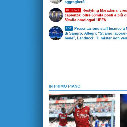
aggregherà
Restyling Maradona, cres
UFFICIALE
capienza: oltre 63mila posti e più d
50mila omologati UEFA
Presentazione staff tecnico a 
LIVE
di Sangro, Allegri: "Stiamo lavora
bene", Landucci: "Il mister non ver
espulso"
IN PRIMO PIANO