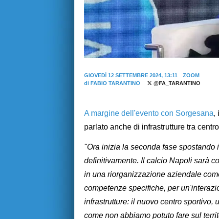
GIOVEDÌ 12 SETTEMBRE 2024, 13:11
ZOOM
di
FABIO TARANTINO
@FA_TARANTINO
A margine dell'evento con
Sorgesana
,
parlato anche di infrastrutture tra centro
"Ora inizia la seconda fase spostando i
definitivamente. Il calcio Napoli sarà
in una riorganizzazione aziendale come
competenze specifiche, per un'interazi
infrastrutture: il nuovo centro sportivo
come non abbiamo potuto fare sul terri