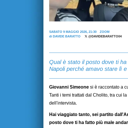
SABATO 9 MAGGIO 2026, 21:30
ZOOM
di
DAVIDE BARATTO
@DAVIDEBARATTO04
Qual è stato il posto dove ti h
Napoli perché amavo stare lì 
Giovanni Simeone
si è raccontato a c
Tanti i temi trattati dal Cholito, tra cui 
dell'intervista.
Hai viaggiato tanto, sei partito dall
posto dove ti ha fatto più male anda