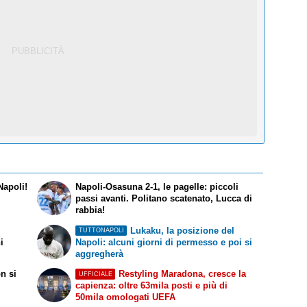
Napoli!
Napoli-Osasuna 2-1, le pagelle: piccoli
passi avanti. Politano scatenato, Lucca di
rabbia!
Lukaku, la posizione del
TUTTONAPOLI
i
Napoli: alcuni giorni di permesso e poi si
aggregherà
n si
Restyling Maradona, cresce la
UFFICIALE
capienza: oltre 63mila posti e più di
50mila omologati UEFA