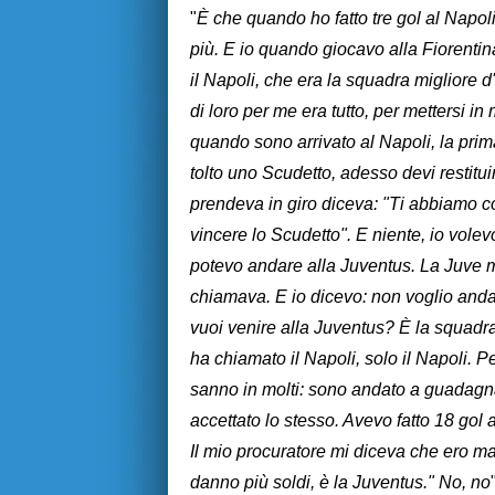
"
È che quando ho fatto tre gol al Napol
più. E io quando giocavo alla Fiorentin
il Napoli, che era la squadra migliore
di loro per me era tutto, per mettersi i
quando sono arrivato al Napoli, la prima
tolto uno Scudetto, adesso devi restitui
prendeva in giro diceva: "Ti abbiamo c
vincere lo Scudetto". E niente, io vole
potevo andare alla Juventus. La Juve mi
chiamava. E io dicevo: non voglio and
vuoi venire alla Juventus? È la squadra
ha chiamato il Napoli, solo il Napoli. 
sanno in molti: sono andato a guadag
accettato lo stesso. Avevo fatto 18 gol
Il mio procuratore mi diceva che ero ma
danno più soldi, è la Juventus." No, no