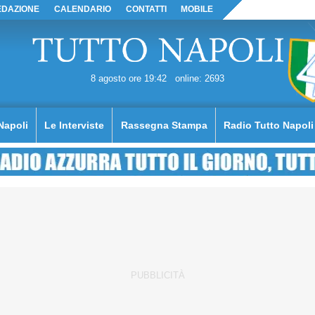
EDAZIONE
CALENDARIO
CONTATTI
MOBILE
8 agosto ore 19:42
online: 2693
Napoli
Le Interviste
Rassegna Stampa
Radio Tutto Napoli