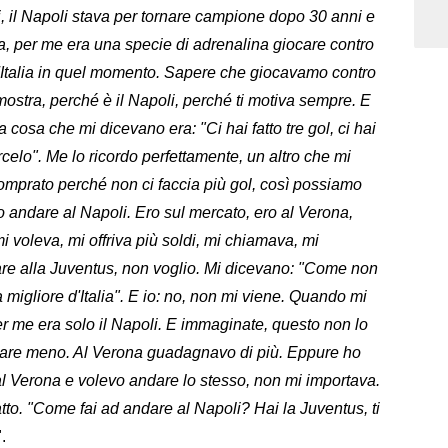
i, il Napoli stava per tornare campione dopo 30 anni e
a, per me era una specie di adrenalina giocare contro
 d'Italia in quel momento. Sapere che giocavamo contro
n mostra, perché è il Napoli, perché ti motiva sempre. E
 cosa che mi dicevano era: "Ci hai fatto tre gol, ci hai
rcelo". Me lo ricordo perfettamente, un altro che mi
omprato perché non ci faccia più gol, così possiamo
vo andare al Napoli. Ero sul mercato, ero al Verona,
 voleva, mi offriva più soldi, mi chiamava, mi
are alla Juventus, non voglio. Mi dicevano: "Come non
 migliore d'Italia". E io: no, non mi viene. Quando mi
Per me era solo il Napoli. E immaginate, questo non lo
nare meno. Al Verona guadagnavo di più. Eppure ho
 al Verona e volevo andare lo stesso, non mi importava.
tto. "Come fai ad andare al Napoli? Hai la Juventus, ti
".