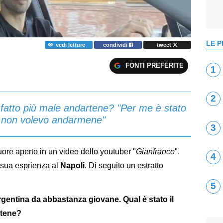
LE P
vedi letture
condividi
tweet
FONTI PREFERITE
1
2
a fatto più male andartene? "Per me è stato
e non volevo andarmene"
3
uore aperto in un video dello youtuber "
Gianfranco
".
4
la sua esprienza al
Napoli
. Di seguito un estratto
5
'Argentina da abbastanza giovane. Qual è stato il
rtene?