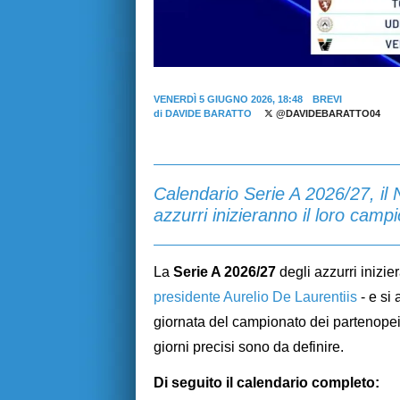
VENERDÌ 5 GIUGNO 2026, 18:48
BREVI
di
DAVIDE BARATTO
@DAVIDEBARATTO04
Calendario Serie A 2026/27, il N
azzurri inizieranno il loro camp
La
Serie A 2026/27
degli azzurri inizier
presidente Aurelio De Laurentiis
- e si 
giornata del campionato dei partenopei: 
giorni precisi sono da definire.
Di seguito il calendario completo: