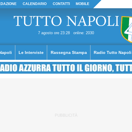
EDAZIONE
CALENDARIO
CONTATTI
MOBILE
7 agosto ore 23:28
online: 2030
Napoli
Le Interviste
Rassegna Stampa
Radio Tutto Napoli