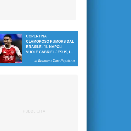
COPERTINA
CLAMOROSO RUMORS DAL
BRASILE: "IL NAPOLI
VUOLE GABRIEL JESUS, LE
CIFRE DELL'AFFARE"
di Redazione Tutto Napoli.net