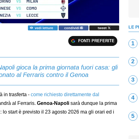
LE P
vedi letture
condividi
tweet
FONTI PREFERITE
1
2
apoli gioca la prima giornata fuori casa: gli
ionato al Ferraris contro il Genoa
3
à in trasferta -
come richiesto direttamente dal
4
andrà al Ferraris.
Genoa-Napoli
sarà dunque la prima
lo start è previsto il 23 agosto 2026 ma gli orari ed i
5