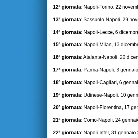
12ª giornata
: Napoli-Torino, 22 nove
13ª giornata
: Sassuolo-Napoli, 29 no
14ª giornata
: Napoli-Lecce, 6 dicemb
15ª giornata
: Napoli-Milan, 13 dicemb
16ª giornata
: Atalanta-Napoli, 20 dic
17ª giornata
: Parma-Napoli, 3 gennai
18ª giornata
: Napoli-Cagliari, 6 genn
19ª giornata
: Udinese-Napoli, 10 gen
20ª giornata
: Napoli-Fiorentina, 17 g
21ª giornata
: Como-Napoli, 24 gennai
22ª giornata
: Napoli-Inter, 31 gennaio