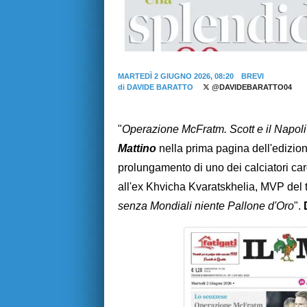
MARTEDÌ 2 GIUGNO 2026, 08:20
BREVI
di
DAVIDE BARATTO
@DAVIDEBARATTO04
"
Operazione McFratm. Scott e il Napoli 
Mattino
nella prima pagina dell'edizione
prolungamento di uno dei calciatori card
all'ex Khvicha Kvaratskhelia, MVP del t
senza Mondiali niente Pallone d'Oro
".