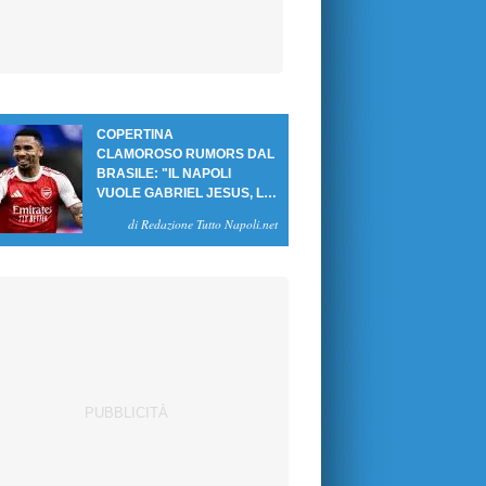
COPERTINA
CLAMOROSO RUMORS DAL
BRASILE: "IL NAPOLI
VUOLE GABRIEL JESUS, LE
CIFRE DELL'AFFARE"
di Redazione Tutto Napoli.net