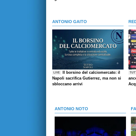
ANTONIO GAITO
RE
Il borsino del calciomercato: il
LIVE
TUT
Napoli sacrifica Gutierrez, ma non si
anco
sbloccano arrivi
Acq
ANTONIO NOTO
F