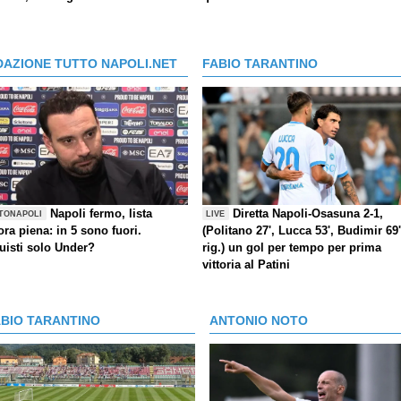
DAZIONE TUTTO NAPOLI.NET
FABIO TARANTINO
Napoli fermo, lista
Diretta Napoli-Osasuna 2-1,
TONAPOLI
LIVE
ra piena: in 5 sono fuori.
(Politano 27', Lucca 53', Budimir 69'
uisti solo Under?
rig.) un gol per tempo per prima
vittoria al Patini
ABIO TARANTINO
ANTONIO NOTO