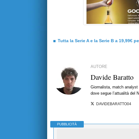
Tutta la Serie A e la Serie B a 19,99€ p
AUTORE
Davide Baratto
Giornalista, match analyst 
dove segue l’attualità del 
DAVIDEBARATTO04
PUBBLICITÀ