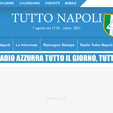
EDAZIONE
CALENDARIO
CONTATTI
MOBILE
7 agosto ore 17:50
online: 2557
Napoli
Le Interviste
Rassegna Stampa
Radio Tutto Napoli