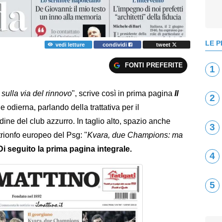
LE P
vedi letture
condividi
tweet
FONTI PREFERITE
1
sulla via del rinnovo
", scrive così in prima pagina
Il
2
 odierna, parlando della trattativa per il
ine del club azzurro. In taglio alto, spazio anche
3
rionfo europeo del Psg: "
Kvara, due Champions: ma
Di seguito la prima pagina integrale.
4
5