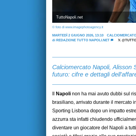
TuttoNapoli.net
© foto di www.imagephotoagency.it
MARTEDÌ 2 GIUGNO 2026, 13:10
CALCIOMERCATO
di
REDAZIONE TUTTO NAPOLI.NET
@TUTTO
Calciomercato Napoli, Alisson Sa
futuro: cifre e dettagli dell'affar
Il
Napoli
non ha mai avuto dubbi sul ris
brasiliano, arrivato durante il mercato in
Sporting Lisbona dopo un impatto estre
azzurra sta infatti chiudendo ufficialm
diventare un giocatore del Napoli a tutti 