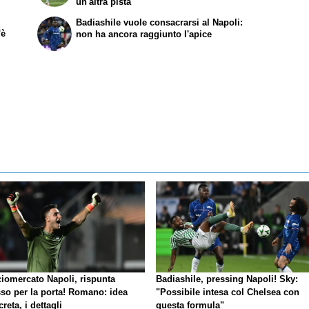
un'altra pista
Badiashile vuole consacrarsi al Napoli:
'è
non ha ancora raggiunto l'apice
ciomercato Napoli, rispunta
Badiashile, pressing Napoli! Sky:
so per la porta! Romano: idea
"Possibile intesa col Chelsea con
reta, i dettagli
questa formula"