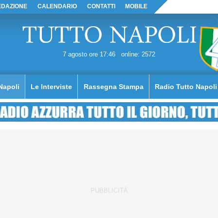
EDAZIONE
CALENDARIO
CONTATTI
MOBILE
7 agosto ore 17:46
online: 2572
Napoli
Le Interviste
Rassegna Stampa
Radio Tutto Napoli