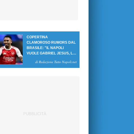
COPERTINA
CLAMOROSO RUMORS DAL
BRASILE: "IL NAPOLI
VUOLE GABRIEL JESUS, LE
CIFRE DELL'AFFARE"
di Redazione Tutto Napoli.net