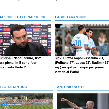
DAZIONE TUTTO NAPOLI.NET
FABIO TARANTINO
Napoli fermo, lista
Diretta Napoli-Osasuna 2-1,
TONAPOLI
LIVE
ra piena: in 5 sono fuori.
(Politano 27', Lucca 53', Budimir 69'
uisti solo Under?
rig.) un gol per tempo per prima
vittoria al Patini
ABIO TARANTINO
ANTONIO NOTO