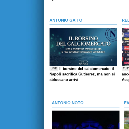
ANTONIO GAITO
RE
Il borsino del calciomercato: il
LIVE
TUT
Napoli sacrifica Gutierrez, ma non si
anco
sbloccano arrivi
Acq
ANTONIO NOTO
F