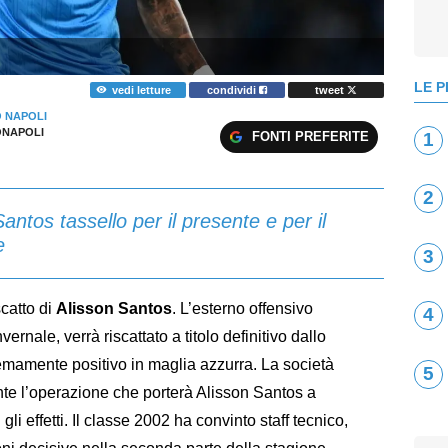
LE P
vedi letture
condividi
tweet
 NAPOLI
NAPOLI
FONTI PREFERITE
1
2
ntos tassello per il presente e per il
e
3
catto di
Alisson Santos
. L’esterno offensivo
4
vernale, verrà riscattato a titolo definitivo dallo
mamente positivo in maglia azzurra. La società
5
ente l’operazione che porterà Alisson Santos a
gli effetti. Il classe 2002 ha convinto staff tecnico,