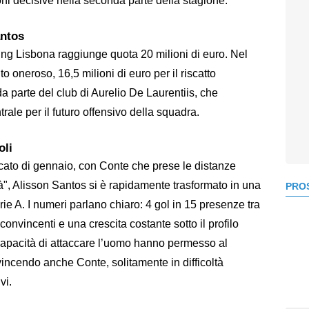
ioni decisive nella seconda parte della stagione.
antos
ing Lisbona raggiunge quota 20 milioni di euro. Nel
ito oneroso, 16,5 milioni di euro per il riscatto
a parte del club di Aurelio De Laurentiis, che
rale per il futuro offensivo della squadra.
oli
rcato di gennaio, con Conte che prese le distanze
tà", Alisson Santos si è rapidamente trasformato in una
PROS
rie A. I numeri parlano chiaro: 4 gol in 15 presenze tra
onvincenti e una crescita costante sotto il profilo
e capacità di attaccare l’uomo hanno permesso al
vincendo anche Conte, solitamente in difficoltà
vi.