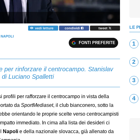
LE P
vedi letture
condividi
tweet
 NAPOLI
FONTI PREFERITE
1
2
 per rinforzare il centrocampo. Stanislav
o di Luciano Spalletti
3
 profili per rafforzare il centrocampo in vista della
4
ortato da
SportMediaset
, il club bianconero, sotto la
rebbe orientando le proprie scelte verso centrocampisti
impatto immediato. In cima alla lista dei desideri ci
el
Napoli
e della nazionale slovacca, già allenato da