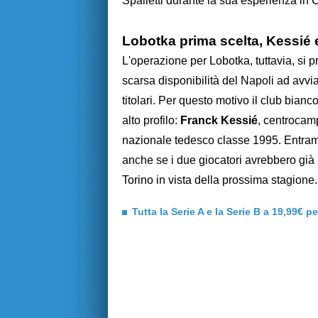
Spalletti durante la sua esperienza in
Lobotka prima scelta, Kessié e
L'operazione per Lobotka, tuttavia, si 
scarsa disponibilità del Napoli ad avvia
titolari. Per questo motivo il club bian
alto profilo:
Franck Kessié
, centrocam
nazionale tedesco classe 1995. Entramb
anche se i due giocatori avrebbero già m
Torino in vista della prossima stagione.
Tutta la Serie A e la Serie B a 19,99€ p