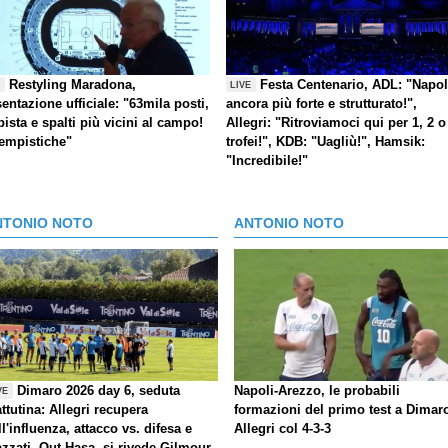
Restyling Maradona,
Festa Centenario, ADL: "Napol
E
LIVE
entazione ufficiale: "63mila posti,
ancora più forte e strutturato!",
pista e spalti più vicini al campo!
Allegri: "Ritroviamoci qui per 1, 2 o
tempistiche"
trofei!", KDB: "Uagliù!", Hamsik:
"Incredibile!"
NTONIO NOTO
ANTONIO NOTO
Dimaro 2026 day 6, seduta
Napoli-Arezzo, le probabili
VE
ttutina: Allegri recupera
formazioni del primo test a Dimar
ll'influenza, attacco vs. difesa e
Allegri col 4-3-3
azzati. Out Hasa, si rivede Gilmour