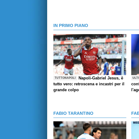
IN PRIMO PIANO
Napoli-Gabriel Jesus, è
TUTTONAPOLI
ULT
tutto vero: retroscena e incastri per il
con
grande colpo
l'ag
FABIO TARANTINO
FA