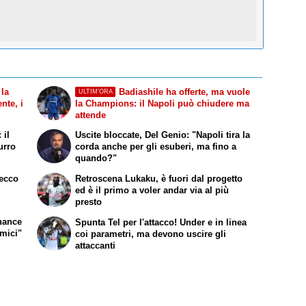
 la
Badiashile ha offerte, ma vuole
ULTIM'ORA
nte, i
la Champions: il Napoli può chiudere ma
attende
 il
Uscite bloccate, Del Genio: "Napoli tira la
urro
corda anche per gli esuberi, ma fino a
quando?"
 ecco
Retroscena Lukaku, è fuori dal progetto
ed è il primo a voler andar via al più
presto
chance
Spunta Tel per l'attacco! Under e in linea
omici"
coi parametri, ma devono uscire gli
attaccanti