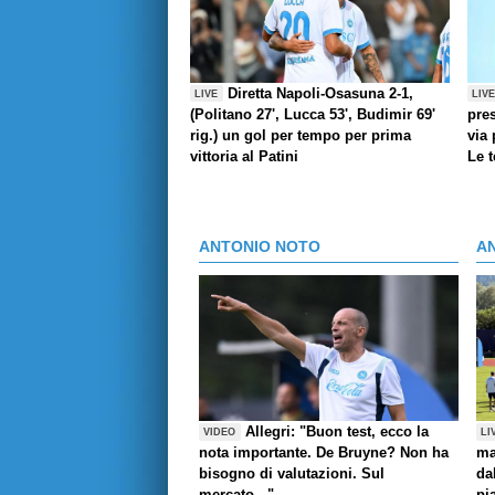
Diretta Napoli-Osasuna 2-1,
LIVE
LIV
(Politano 27', Lucca 53', Budimir 69'
pres
rig.) un gol per tempo per prima
via 
vittoria al Patini
Le 
ANTONIO NOTO
A
Allegri: "Buon test, ecco la
VIDEO
LI
nota importante. De Bruyne? Non ha
ma
bisogno di valutazioni. Sul
da
mercato..."
pi