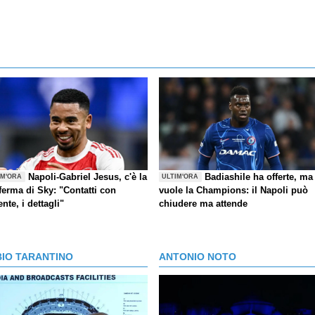
Napoli-Gabriel Jesus, c'è la
Badiashile ha offerte, ma
IM'ORA
ULTIM'ORA
ferma di Sky: "Contatti con
vuole la Champions: il Napoli può
ente, i dettagli"
chiudere ma attende
BIO TARANTINO
ANTONIO NOTO