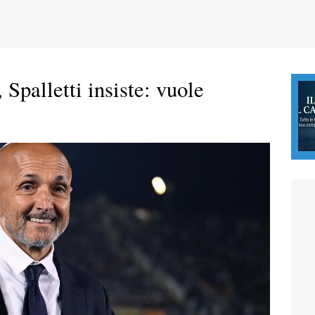
Spalletti insiste: vuole