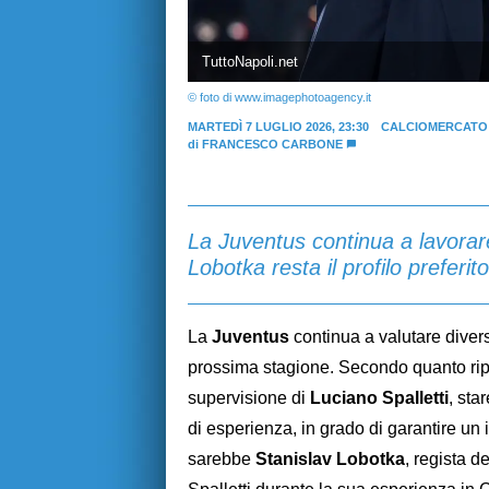
TuttoNapoli.net
© foto di www.imagephotoagency.it
MARTEDÌ 7 LUGLIO 2026, 23:30
CALCIOMERCATO
di
FRANCESCO CARBONE
La Juventus continua a lavorare
Lobotka resta il profilo preferit
La
Juventus
continua a valutare diversi
prossima stagione. Secondo quanto rip
supervisione di
Luciano Spalletti
, sta
di esperienza, in grado di garantire un 
sarebbe
Stanislav Lobotka
, regista d