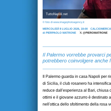
TuttoNapoli.net
© foto di www.imagephotoagency.it
MERCOLEDÌ 8 LUGLIO 2026, 18:00
CALCIOMERCA
di
PIERPAOLO MATRONE
@PIEROMATRONE
Il Palermo vorrebbe provarci pe
potrebbero coinvolgere anche l
Il Palermo guarda in casa Napoli per rin
di Sicilia, il club rosanero ha intensifica
reduce dall'esperienza al Bari, chiusa c
ottimi e il giovane azzurro è destinato 
nell'ottica dello sfoltimento della rosa 