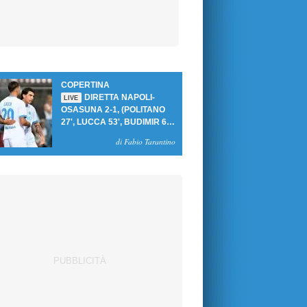
COPERTINA
DIRETTA NAPOLI-
LIVE
OSASUNA 2-1, (POLITANO
27', LUCCA 53', BUDIMIR 69'
RIG.) UN GOL PER TEMPO
di Fabio Tarantino
PER PRIMA VITTORIA AL
PATINI