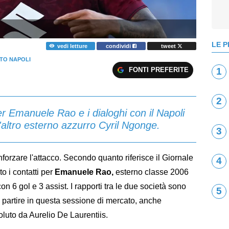
LE P
vedi letture
condividi
tweet
TO NAPOLI
FONTI PREFERITE
1
2
r Emanuele Rao e i dialoghi con il Napoli
'altro esterno azzurro Cyril Ngonge.
3
forzare l'attacco. Secondo quanto riferisce il Giornale
4
to i contatti per
Emanuele Rao,
esterno classe 2006
on 6 gol e 3 assist. I rapporti tra le due società sono
5
a partire in questa sessione di mercato, anche
voluto da Aurelio De Laurentiis.