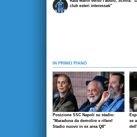
Rafa Marin verso l'addio, Schira: "
club esteri interessati"
IN PRIMO PIANO
Posizione SSC Napoli su stadio:
Espo
"Maradona da demolire e rifare!
se a
Stadio nuovo in ex area Q8"
dell