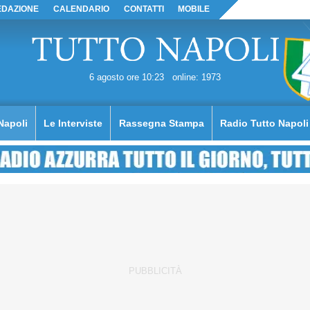
EDAZIONE
CALENDARIO
CONTATTI
MOBILE
6 agosto ore 10:23
online: 1973
Napoli
Le Interviste
Rassegna Stampa
Radio Tutto Napoli