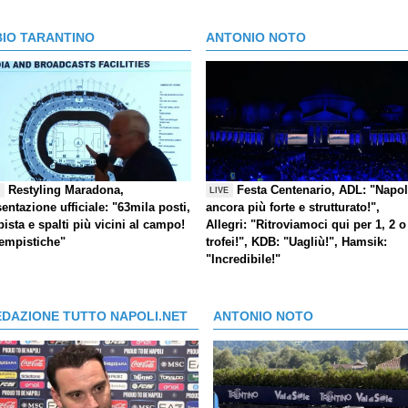
BIO TARANTINO
ANTONIO NOTO
Restyling Maradona,
Festa Centenario, ADL: "Napol
E
LIVE
entazione ufficiale: "63mila posti,
ancora più forte e strutturato!",
pista e spalti più vicini al campo!
Allegri: "Ritroviamoci qui per 1, 2 o
tempistiche"
trofei!", KDB: "Uagliù!", Hamsik:
"Incredibile!"
EDAZIONE TUTTO NAPOLI.NET
ANTONIO NOTO