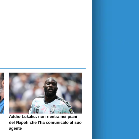
Addio Lukaku: non rientra nei piani
del Napoli che l'ha comunicato al suo
agente