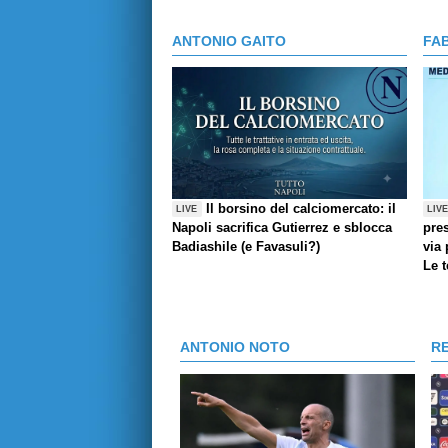
ANTONIO GAITO
FA
Il borsino del calciomercato: il
LIVE
LIV
Napoli sacrifica Gutierrez e sblocca
pres
Badiashile (e Favasuli?)
via 
Le 
ANTONIO NOTO
R