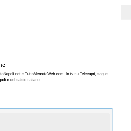
ne
uttoNapoli.net e TuttoMercatoWeb.com. In tv su Telecapri, segue
oli e del calcio italiano.