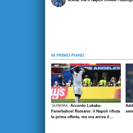
IN PRIMO PIANO
Accordo Lukaku-
Add
ULTIM'ORA
Fenerbahce! Romano: il Napoli rifiuta
sem
la prima offerta, ma ora arriva il
rilancio