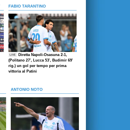
T
FABIO TARANTINO
Diretta Napoli-Osasuna 2-1,
LIVE
(Politano 27', Lucca 53', Budimir 69'
rig.) un gol per tempo per prima
vittoria al Patini
ANTONIO NOTO