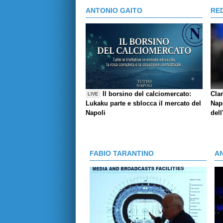
ANTONIO GAITO
RE
Il borsino del calciomercato:
Cla
LIVE
Lukaku parte e sblocca il mercato del
Napo
Napoli
dell
FABIO TARANTINO
A