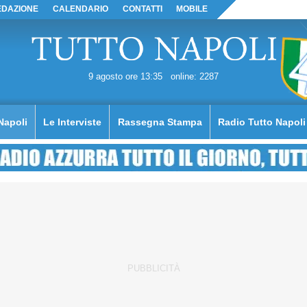
EDAZIONE
CALENDARIO
CONTATTI
MOBILE
9 agosto ore 13:35
online: 2287
Napoli
Le Interviste
Rassegna Stampa
Radio Tutto Napoli