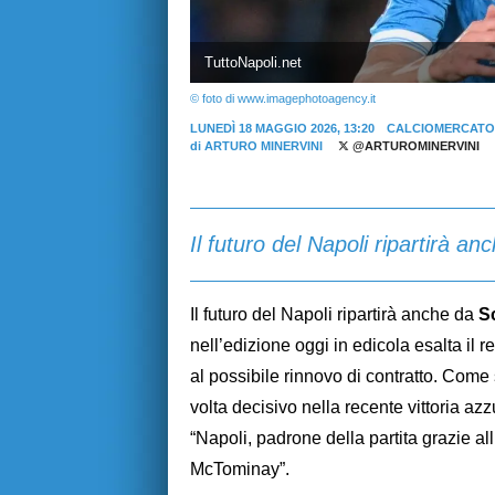
TuttoNapoli.net
© foto di www.imagephotoagency.it
LUNEDÌ 18 MAGGIO 2026, 13:20
CALCIOMERCATO
di
ARTURO MINERVINI
@ARTUROMINERVINI
Il futuro del Napoli ripartirà 
Il futuro del Napoli ripartirà anche da
Sc
nell’edizione oggi in edicola esalta i
al possibile rinnovo di contratto. Come
volta decisivo nella recente vittoria az
“Napoli, padrone della partita grazie a
McTominay”.