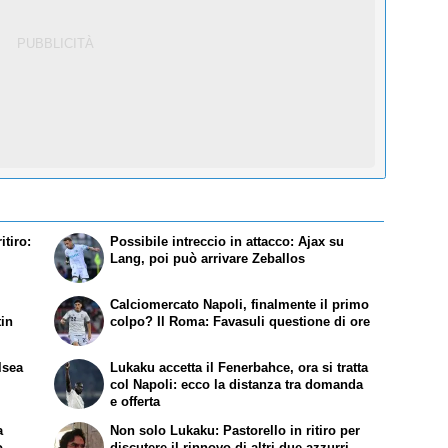
itiro:
Possibile intreccio in attacco: Ajax su
Lang, poi può arrivare Zeballos
Calciomercato Napoli, finalmente il primo
tin
colpo?
Il Roma
: Favasuli questione di ore
lsea
Lukaku accetta il Fenerbahce, ora si tratta
col Napoli: ecco la distanza tra domanda
e offerta
a
Non solo Lukaku: Pastorello in ritiro per
o
discutere il rinnovo di altri due azzurri