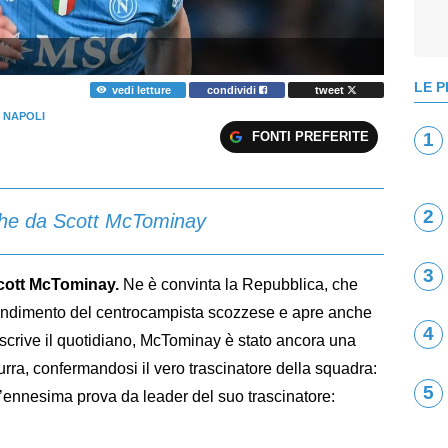
LE P
vedi letture
condividi
tweet
 NAPOLI
FONTI PREFERITE
1
2
anche da Scott McTominay
3
ott McTominay.
Ne è convinta la Repubblica, che
l rendimento del centrocampista scozzese e apre anche
4
 scrive il quotidiano, McTominay è stato ancora una
zurra, confermandosi il vero trascinatore della squadra:
5
ll’ennesima prova da leader del suo trascinatore: