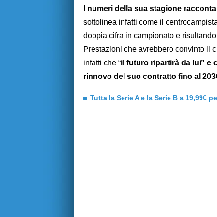
I numeri della sua stagione raccont
sottolinea infatti come il centrocampist
doppia cifra in campionato e risultando
Prestazioni che avrebbero convinto il clu
infatti che “
il futuro ripartirà da lui” 
rinnovo del suo contratto fino al 203
Tutta la Serie A e la Serie B a 19,99€ p