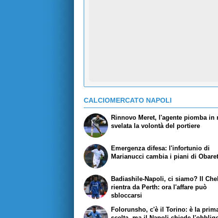
CALCIOMERCATO NAPOLI
Rinnovo Meret, l'agente piomba in r
svelata la volontà del portiere
Emergenza difesa: l'infortunio di
Marianucci cambia i piani di Obare
Badiashile-Napoli, ci siamo? Il Che
rientra da Perth: ora l'affare può
sbloccarsi
Folorunsho, c'è il Torino: è la prim
scelta, ma il Napoli chiede l'obblig