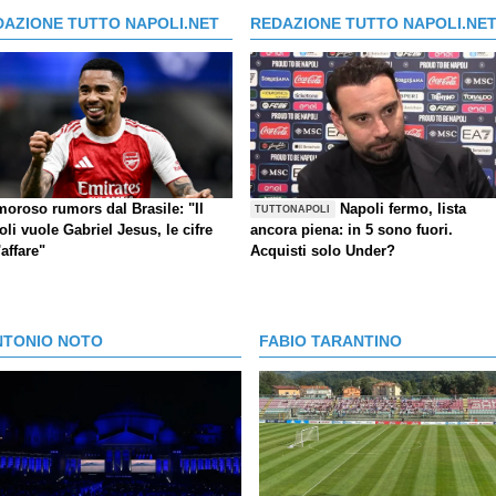
DAZIONE TUTTO NAPOLI.NET
REDAZIONE TUTTO NAPOLI.NE
moroso rumors dal Brasile: "Il
Napoli fermo, lista
TUTTONAPOLI
li vuole Gabriel Jesus, le cifre
ancora piena: in 5 sono fuori.
'affare"
Acquisti solo Under?
NTONIO NOTO
FABIO TARANTINO