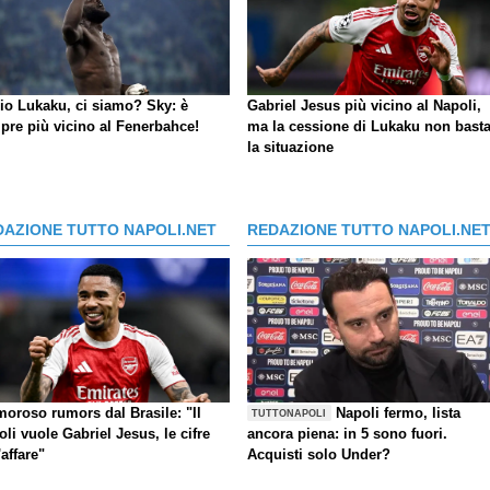
io Lukaku, ci siamo?
Sky
: è
Gabriel Jesus più vicino al Napoli,
pre più vicino al Fenerbahce!
ma la cessione di Lukaku non basta
la situazione
DAZIONE TUTTO NAPOLI.NET
REDAZIONE TUTTO NAPOLI.NE
moroso rumors dal Brasile: "Il
Napoli fermo, lista
TUTTONAPOLI
li vuole Gabriel Jesus, le cifre
ancora piena: in 5 sono fuori.
'affare"
Acquisti solo Under?