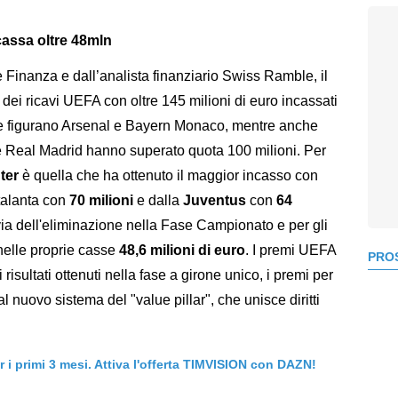
ncassa oltre 48mln
 Finanza e dall’analista finanziario Swiss Ramble, il
 dei ricavi UEFA con oltre 145 milioni di euro incassati
palle figurano Arsenal e Bayern Monaco, mentre anche
 e Real Madrid hanno superato quota 100 milioni. Per
ter
è quella che ha ottenuto il maggior incasso con
Atalanta con
70 milioni
e dalla
Juventus
con
64
via dell'eliminazione nella Fase Campionato e per gli
nelle proprie casse
48,6 milioni di euro
. I premi UEFA
PROS
isultati ottenuti nella fase a girone unico, i premi per
al nuovo sistema del "value pillar", che unisce diritti
er i primi 3 mesi. Attiva l'offerta TIMVISION con DAZN!