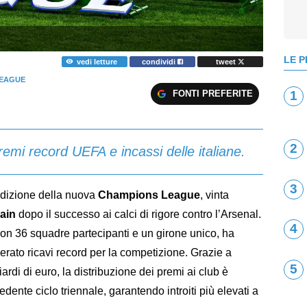
LE P
vedi letture
condividi
tweet
LEAGUE
FONTI PREFERITE
1
2
i record UEFA e incassi delle italiane.
3
edizione della nuova
Champions League
, vinta
main
dopo il successo ai calci di rigore contro l’Arsenal.
4
con 36 squadre partecipanti e un girone unico, ha
erato ricavi record per la competizione. Grazie a
5
ardi di euro, la distribuzione dei premi ai club è
edente ciclo triennale, garantendo introiti più elevati a