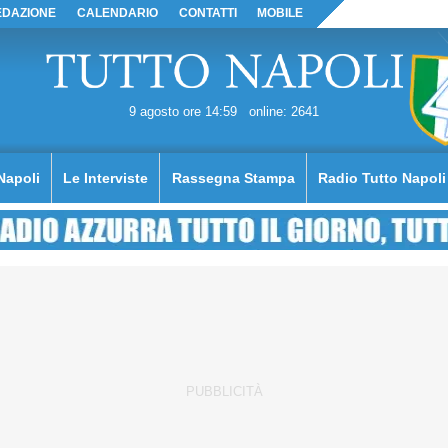
EDAZIONE
CALENDARIO
CONTATTI
MOBILE
9 agosto ore 14:59
online: 2641
Napoli
Le Interviste
Rassegna Stampa
Radio Tutto Napoli