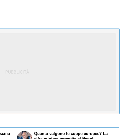
scina
Quanto valgono le coppe europee? La
cifra minima garantita al Napoli