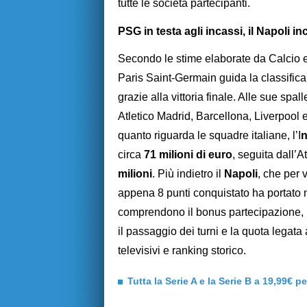
tutte le società partecipanti.
PSG in testa agli incassi, il Napoli i
Secondo le stime elaborate da Calcio e
Paris Saint-Germain guida la classifica
grazie alla vittoria finale. Alle sue s
Atletico Madrid, Barcellona, Liverpool
quanto riguarda le squadre italiane, l’I
n
circa
71 milioni di euro
, seguita dall’
milioni
. Più indietro il
Napoli
, che per 
appena 8 punti conquistato ha portato 
comprendono il bonus partecipazione, i r
il passaggio dei turni e la quota legata 
televisivi e ranking storico.
Tutta la Serie A e la Serie B a 19,99€ p