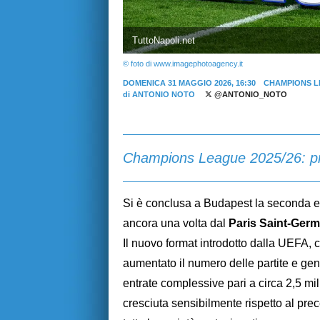
TuttoNapoli.net
© foto di www.imagephotoagency.it
DOMENICA 31 MAGGIO 2026, 16:30
CHAMPIONS 
di
ANTONIO NOTO
@ANTONIO_NOTO
Champions League 2025/26: prem
Si è conclusa a Budapest la seconda 
ancora una volta dal
Paris Saint-Ger
Il nuovo format introdotto dalla UEFA, 
aumentato il numero delle partite e gen
entrate complessive pari a circa 2,5 mili
cresciuta sensibilmente rispetto al prec