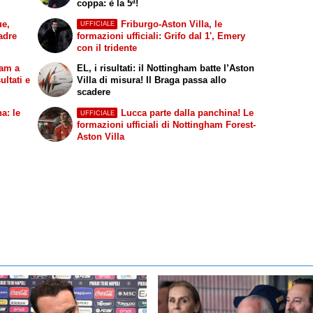
coppa: è la 5ª!
ue,
Friburgo-Aston Villa, le
UFFICIALE
uadre
formazioni ufficiali: Grifo dal 1', Emery
con il tridente
ham a
EL, i risultati: il Nottingham batte l’Aston
ultati e
Villa di misura! Il Braga passa allo
scadere
a: le
Lucca parte dalla panchina! Le
UFFICIALE
formazioni ufficiali di Nottingham Forest-
Aston Villa