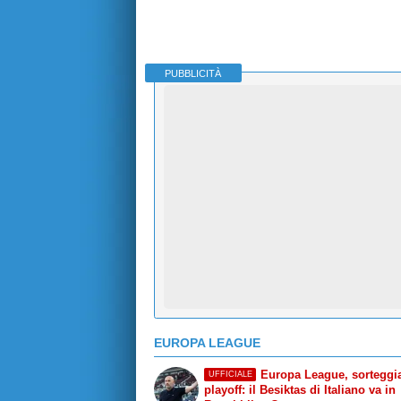
PUBBLICITÀ
EUROPA LEAGUE
Europa League, sorteggiat
UFFICIALE
playoff: il Besiktas di Italiano va in