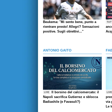
Beukema: "Mi sento bene, punto a
TUT
rientrare presto! Allegri? Sensazioni
anco
positive. Sugli obiettivi..."
Acq
ANTONIO GAITO
FA
Il borsino del calciomercato: il
LIVE
LIV
Napoli sacrifica Gutierrez e sblocca
pres
Badiashile (e Favasuli?)
via 
Le 