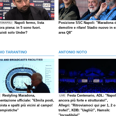
Napoli fermo, lista
Posizione SSC Napoli: "Maradona 
TONAPOLI
ra piena: in 5 sono fuori.
demolire e rifare! Stadio nuovo in e
uisti solo Under?
area Q8"
BIO TARANTINO
ANTONIO NOTO
Restyling Maradona,
Festa Centenario, ADL: "Napol
E
LIVE
entazione ufficiale: "63mila posti,
ancora più forte e strutturato!",
pista e spalti più vicini al campo!
Allegri: "Ritroviamoci qui per 1, 2 o
tempistiche"
trofei!", KDB: "Uagliù!", Hamsik:
"Incredibile!"