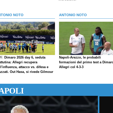
NTONIO NOTO
ANTONIO NOTO
Dimaro 2026 day 6, seduta
Napoli-Arezzo, le probabili
VE
ttutina: Allegri recupera
formazioni del primo test a Dimar
ll'influenza, attacco vs. difesa e
Allegri col 4-3-3
azzati. Out Hasa, si rivede Gilmour
APOLI