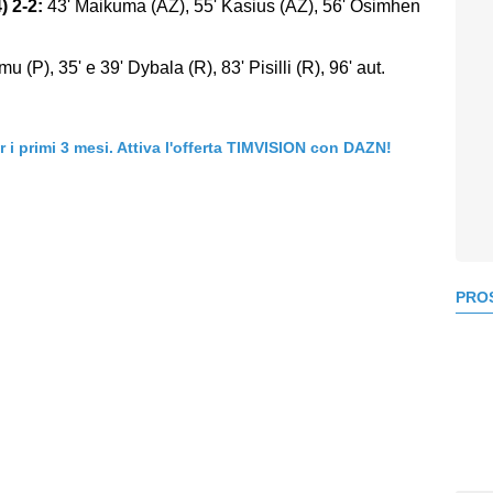
) 2-2:
43' Maikuma (AZ), 55' Kasius (AZ), 56' Osimhen
u (P), 35' e 39' Dybala (R), 83' Pisilli (R), 96' aut.
er i primi 3 mesi. Attiva l'offerta TIMVISION con DAZN!
PROS