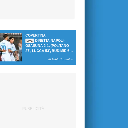
COPERTINA
DIRETTA NAPOLI-
LIVE
OSASUNA 2-1, (POLITANO
27', LUCCA 53', BUDIMIR 69'
RIG.) UN GOL PER TEMPO
di Fabio Tarantino
PER PRIMA VITTORIA AL
PATINI