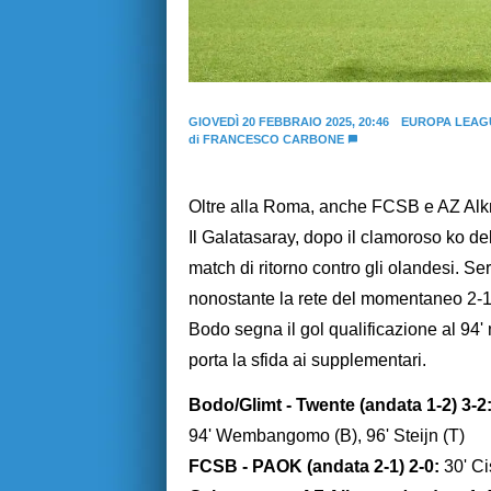
GIOVEDÌ 20 FEBBRAIO 2025, 20:46
EUROPA LEAG
di
FRANCESCO CARBONE
Oltre alla Roma, anche FCSB e AZ Alkma
Il Galatasaray, dopo il clamoroso ko del
match di ritorno contro gli olandesi. S
nonostante la rete del momentaneo 2-1.
Bodo segna il gol qualificazione al 94' 
porta la sfida ai supplementari.
Bodo/Glimt - Twente (andata 1-2) 3-2
94' Wembangomo (B), 96' Steijn (T)
FCSB - PAOK (andata 2-1) 2-0:
30' Ci