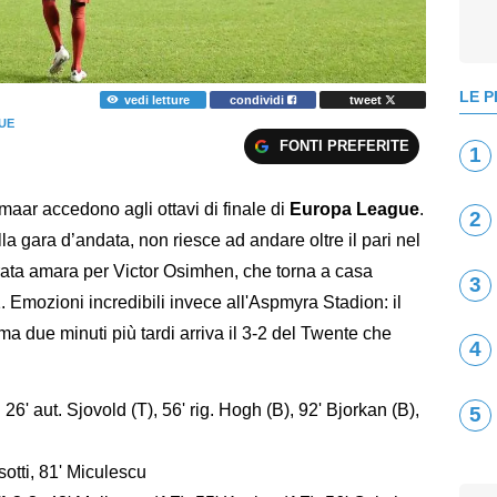
LE P
vedi letture
condividi
tweet
UE
FONTI PREFERITE
1
ar accedono agli ottavi di finale di
Europa League
.
2
la gara d’andata, non riesce ad andare oltre il pari nel
erata amara per Victor Osimhen, che torna a casa
3
 Emozioni incredibili invece all'Aspmyra Stadion: il
ma due minuti più tardi arriva il 3-2 del Twente che
4
:
26' aut. Sjovold (T), 56' rig. Hogh (B), 92' Bjorkan (B),
5
sotti, 81' Miculescu