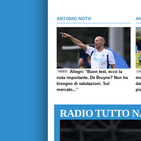
ANTONIO NOTO
A
Allegri: "Buon test, ecco la
VIDEO
LI
nota importante. De Bruyne? Non ha
ma
bisogno di valutazioni. Sul
da
mercato..."
pi
RADIO TUTTO N