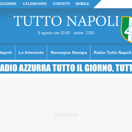
EDAZIONE
CALENDARIO
CONTATTI
MOBILE
6 agosto ore 20:00
online: 2193
Napoli
Le Interviste
Rassegna Stampa
Radio Tutto Napoli