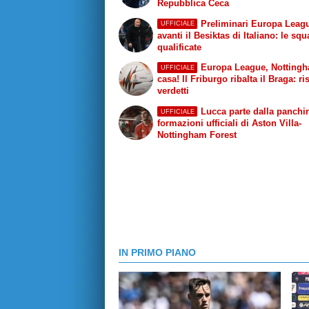
Repubblica Ceca
Preliminari Europa Leag
UFFICIALE
avanti il Besiktas di Italiano: le sq
qualificate
Europa League, Notting
UFFICIALE
casa! Il Friburgo ribalta il Braga: ris
verdetti
Lucca parte dalla panchin
UFFICIALE
formazioni ufficiali di Aston Villa-
Nottingham Forest
IN PRIMO PIANO