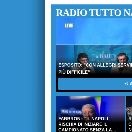
RADIO TUTTO N
ESPOSITO: "CON ALLEGRI SERV
PIÙ DIFFICILE"
A
FABBRONI: "IL NAPOLI
R
RISCHIA DI INIZIARE IL
C
CAMPIONATO SENZA LA
N