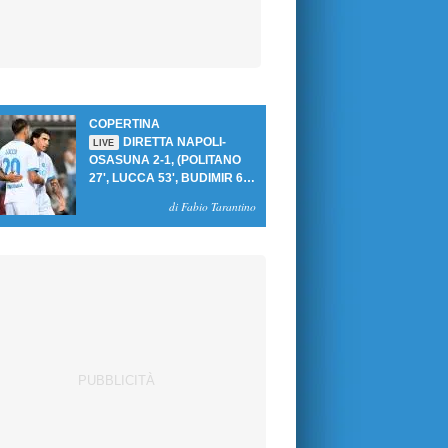
COPERTINA
DIRETTA NAPOLI-
LIVE
OSASUNA 2-1, (POLITANO
27', LUCCA 53', BUDIMIR 69'
RIG.) UN GOL PER TEMPO
di Fabio Tarantino
PER PRIMA VITTORIA AL
PATINI