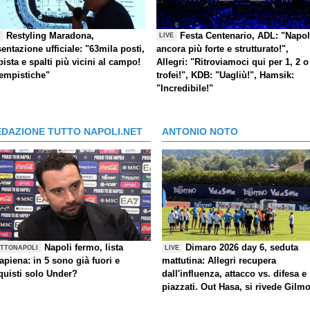
Restyling Maradona,
Festa Centenario, ADL: "Napol
E
LIVE
entazione ufficiale: "63mila posti,
ancora più forte e strutturato!",
pista e spalti più vicini al campo!
Allegri: "Ritroviamoci qui per 1, 2 o
tempistiche"
trofei!", KDB: "Uagliù!", Hamsik:
"Incredibile!"
EDAZIONE TUTTO NAPOLI.NET
ANTONIO NOTO
Napoli fermo, lista
Dimaro 2026 day 6, seduta
TTONAPOLI
LIVE
rapiena: in 5 sono già fuori e
mattutina: Allegri recupera
quisti solo Under?
dall'influenza, attacco vs. difesa e
piazzati. Out Hasa, si rivede Gilm