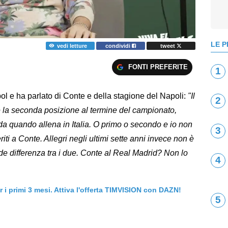
LE P
vedi letture
condividi
tweet
FONTI PREFERITE
1
bol e ha parlato di Conte e della stagione del Napoli:
"Il
2
 la seconda posizione al termine del campionato,
 da quando allena in Italia. O primo o secondo e io non
3
iti a Conte. Allegri negli ultimi sette anni invece non è
de differenza tra i due. Conte al Real Madrid? Non lo
4
er i primi 3 mesi. Attiva l'offerta TIMVISION con DAZN!
5