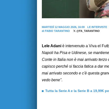
MARTEDÌ 12 MAGGIO 2026, 16:00
LE INTERVISTE
di
FABIO TARANTINO
@FA_TARANTINO
Lele Adani
è intervenuto a Viva el Fut
Napoli ha Pisa e Udinese, se mantiene
Conte in Italia non è mai arrivato terzo
capisco perché si faccia fatica a dar mer
mai arrivato secondo e c'è questa gran
vedo bene".
Tutta la Serie A e la Serie B a 19,99€ p