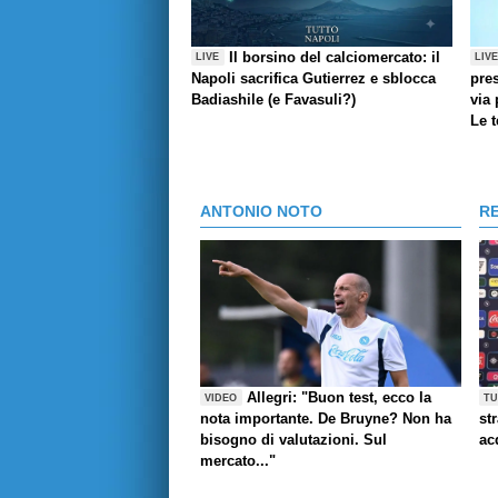
Il borsino del calciomercato: il
LIVE
LIV
Napoli sacrifica Gutierrez e sblocca
pres
Badiashile (e Favasuli?)
via 
Le 
ANTONIO NOTO
R
Allegri: "Buon test, ecco la
VIDEO
TU
nota importante. De Bruyne? Non ha
st
bisogno di valutazioni. Sul
ac
mercato..."