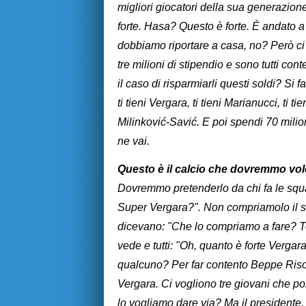
migliori giocatori della sua generazio
forte. Hasa? Questo è forte. È andato a
dobbiamo riportare a casa, no? Però ci 
tre milioni di stipendio e sono tutti c
il caso di risparmiarli questi soldi? Si f
ti tieni Vergara, ti tieni Marianucci, ti t
Milinković-Savić. E poi spendi 70 milion
ne vai.
Questo è il calcio che dovremmo volere
Dovremmo pretenderlo da chi fa le squ
Super Vergara?". Non compriamolo il se
dicevano: "Che lo compriamo a fare? T
vede e tutti: "Oh, quanto è forte Verg
qualcuno? Per far contento Beppe Riso
Vergara. Ci vogliono tre giovani che p
lo vogliamo dare via? Ma il presidente,