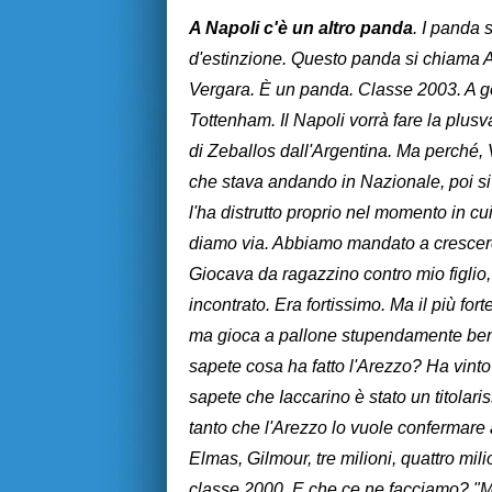
A Napoli c'è un altro panda
. I panda 
d'estinzione. Questo panda si chiama A
Vergara. È un panda. Classe 2003. A ge
Tottenham. Il Napoli vorrà fare la plusv
di Zeballos dall'Argentina. Ma perché, 
che stava andando in Nazionale, poi si 
l'ha distrutto proprio nel momento in c
diamo via. Abbiamo mandato a crescere 
Giocava da ragazzino contro mio figlio
incontrato. Era fortissimo. Ma il più forte
ma gioca a pallone stupendamente ben
sapete cosa ha fatto l'Arezzo? Ha vinto
sapete che Iaccarino è stato un titolar
tanto che l'Arezzo lo vuole confermar
Elmas, Gilmour, tre milioni, quattro mil
classe 2000. E che ce ne facciamo? "M