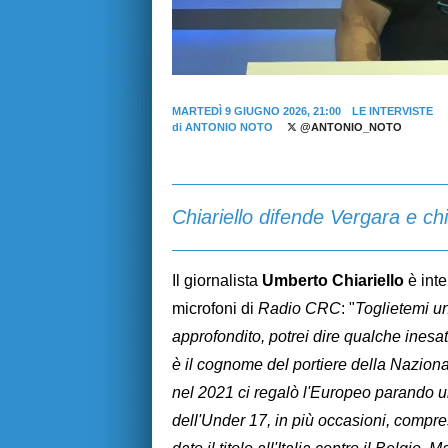
MARTEDÌ 9 GIUGNO 2026, 21:00
LE INTERVISTE
di
ANTONIO NOTO
@ANTONIO_NOTO
Chiariello difende Vergara e chi
Il giornalista
Umberto Chiariello
è inte
microfoni di
Radio CRC
: "
Toglietemi un
approfondito, potrei dire qualche inesa
è il cognome del portiere della Nazio
nel 2021 ci regalò l'Europeo parando una
dell'Under 17, in più occasioni, compres