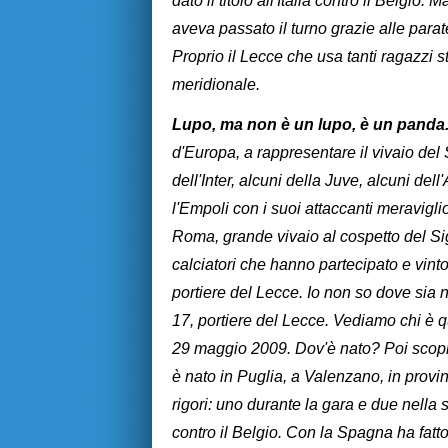
dato il titolo all'Italia contro il Belgio. 
aveva passato il turno grazie alle para
Proprio il Lecce che usa tanti ragazzi st
meridionale.
Lupo, ma non è un lupo, è un panda
d'Europa, a rappresentare il vivaio del
dell'Inter, alcuni della Juve, alcuni de
l'Empoli con i suoi attaccanti meraviglio
Roma, grande vivaio al cospetto del Si
calciatori che hanno partecipato e vint
portiere del Lecce. Io non so dove sia
17, portiere del Lecce. Vediamo chi è 
29 maggio 2009. Dov'è nato? Poi scop
è nato in Puglia, a Valenzano, in provi
rigori: uno durante la gara e due nella 
contro il Belgio. Con la Spagna ha fatt