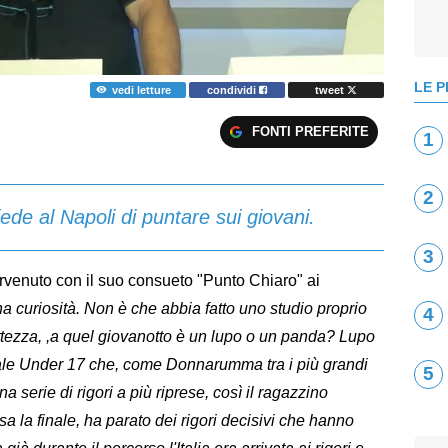
LE P
vedi letture
condividi
tweet
FONTI PREFERITE
1
2
ede al Napoli di puntare sui giovani.
3
rvenuto con il suo consueto "Punto Chiaro" ai
a curiosità. Non è che abbia fatto uno studio proprio
4
ttezza, ,a quel giovanotto è un lupo o un panda? Lupo
nale Under 17 che, come Donnarumma tra i più grandi
5
 serie di rigori a più riprese, così il ragazzino
a la finale, ha parato dei rigori decisivi che hanno