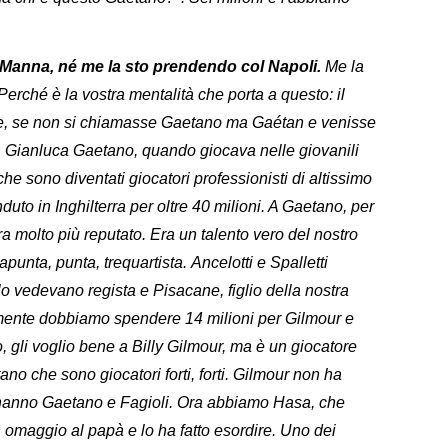
 Manna, né me la sto prendendo col Napoli.
Me la
erché è la vostra mentalità che porta a questo: il
e e, se non si chiamasse Gaetano ma Gaétan e venisse
. Gianluca Gaetano, quando giocava nelle giovanili
 che sono diventati giocatori professionisti di altissimo
duto in Inghilterra per oltre 40 milioni. A Gaetano, per
ra molto più reputato. Era un talento vero del nostro
unta, punta, trequartista. Ancelotti e Spalletti
o vedevano regista e Pisacane, figlio della nostra
ramente dobbiamo spendere 14 milioni per Gilmour e
, gli voglio bene a Billy Gilmour, ma è un giocatore
ano che sono giocatori forti, forti. Gilmour non ha
 hanno Gaetano e Fagioli. Ora abbiamo Hasa, che
n omaggio al papà e lo ha fatto esordire. Uno dei