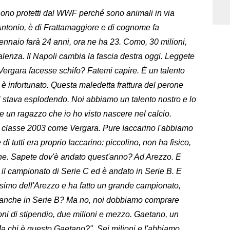
sono protetti dal WWF perché sono animali in via
ntonio, è di Frattamaggiore e di cognome fa
nnaio farà 24 anni, ora ne ha 23. Como, 30 milioni,
alenza. Il Napoli cambia la fascia destra oggi. Leggete
Vergara facesse schifo? Fatemi capire. È un talento
è infortunato. Questa maledetta frattura del perone
ui stava esplodendo. Noi abbiamo un talento nostro e lo
un ragazzo che io ho visto nascere nel calcio.
, classe 2003 come Vergara. Pure Iaccarino l'abbiamo
 di tutti era proprio Iaccarino: piccolino, non ha fisico,
e. Sapete dov'è andato quest'anno? Ad Arezzo. E
 il campionato di Serie C ed è andato in Serie B. E
issimo dell'Arezzo e ha fatto un grande campionato,
e anche in Serie B? Ma no, noi dobbiamo comprare
ioni di stipendio, due milioni e mezzo. Gaetano, un
a chi è questo Gaetano?". Sei milioni e l'abbiamo