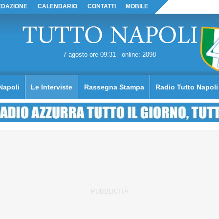
EDAZIONE
CALENDARIO
CONTATTI
MOBILE
7 agosto ore 09:31
online: 2098
Napoli
Le Interviste
Rassegna Stampa
Radio Tutto Napoli