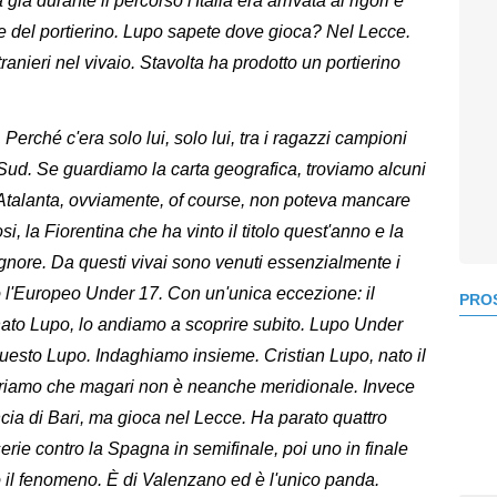
Ma già durante il percorso l'Italia era arrivata ai rigori e
te del portierino. Lupo sapete dove gioca? Nel Lecce.
ranieri nel vivaio. Stavolta ha prodotto un portierino
.
Perché c'era solo lui, solo lui, tra i ragazzi campioni
 Sud. Se guardiamo la carta geografica, troviamo alcuni
ll'Atalanta, ovviamente, of course, non poteva mancare
si, la Fiorentina che ha vinto il titolo quest'anno e la
gnore. Da questi vivai sono venuti essenzialmente i
o l'Europeo Under 17. Con un'unica eccezione: il
PROS
 nato Lupo, lo andiamo a scoprire subito. Lupo Under
questo Lupo. Indaghiamo insieme. Cristian Lupo, nato il
riamo che magari non è neanche meridionale. Invece
ncia di Bari, ma gioca nel Lecce. Ha parato quattro
serie contro la Spagna in semifinale, poi uno in finale
o il fenomeno. È di Valenzano ed è l'unico panda.