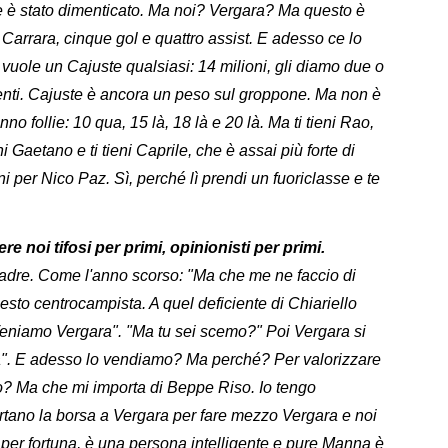
ne è stato dimenticato. Ma noi? Vergara? Ma questo è
 Carrara, cinque gol e quattro assist. E adesso ce lo
vuole un Cajuste qualsiasi: 14 milioni, gli diamo due o
ontenti. Cajuste è ancora un peso sul groppone. Ma non è
anno follie: 10 qua, 15 là, 18 là e 20 là. Ma ti tieni Rao,
ieni Gaetano e ti tieni Caprile, che è assai più forte di
i per Nico Paz. Sì, perché lì prendi un fuoriclasse e te
 noi tifosi per primi, opinionisti per primi.
adre. Come l'anno scorso: "Ma che me ne faccio di
sto centrocampista. A quel deficiente di Chiariello
eniamo Vergara". "Ma tu sei scemo?" Poi Vergara si
ara". E adesso lo vendiamo? Ma perché? Per valorizzare
? Ma che mi importa di Beppe Riso. Io tengo
ortano la borsa a Vergara per fare mezzo Vergara e noi
 per fortuna, è una persona intelligente e pure Manna è