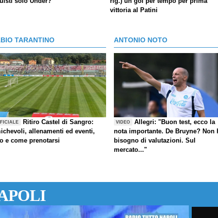
uisti solo Under?
rig.) un gol per tempo per prima
vittoria al Patini
ABIO TARANTINO
ANTONIO NOTO
Ritiro Castel di Sangro:
Allegri: "Buon test, ecco la
FICIALE
VIDEO
ichevoli, allenamenti ed eventi,
nota importante. De Bruyne? Non 
fo e come prenotarsi
bisogno di valutazioni. Sul
mercato..."
APOLI