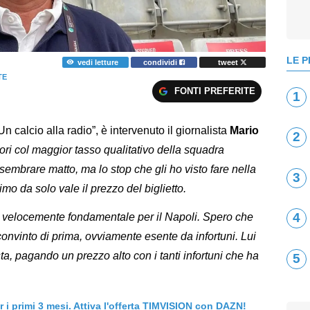
LE P
vedi letture
condividi
tweet
TE
FONTI PREFERITE
1
Un calcio alla radio”, è intervenuto il giornalista
Mario
2
ri col maggior tasso qualitativo della squadra
mbrare matto, ma lo stop che gli ho visto fare nella
3
mo da solo vale il prezzo del biglietto.
4
to velocemente fondamentale per il Napoli. Spero che
convinto di prima, ovviamente esente da infortuni. Lui
ta, pagando un prezzo alto con i tanti infortuni che ha
5
er i primi 3 mesi. Attiva l'offerta TIMVISION con DAZN!