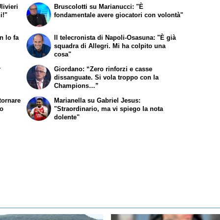
livieri
Bruscolotti su Marianucci: "È
i!"
fondamentale avere giocatori con volontà"
n lo fa
Il telecronista di Napoli-Osasuna: "È già
squadra di Allegri. Mi ha colpito una
cosa"
r
Giordano: “Zero rinforzi e casse
dissanguate. Si vola troppo con la
Champions…”
tornare
Marianella su Gabriel Jesus:
to
"Straordinario, ma vi spiego la nota
dolente"