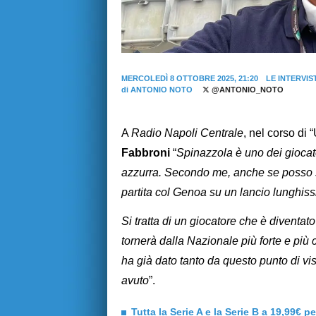
MERCOLEDÌ 8 OTTOBRE 2025, 21:20
LE INTERVIS
di
ANTONIO NOTO
@ANTONIO_NOTO
A
Radio Napoli Centrale
, nel corso di “
Fabbroni
“
Spinazzola è uno dei giocato
azzurra. Secondo me, anche se posso se
partita col Genoa su un lancio lunghissi
Si tratta di un giocatore che è diventa
tornerà dalla Nazionale più forte e più 
ha già dato tanto da questo punto di vis
avuto
”.
Tutta la Serie A e la Serie B a 19,99€ p