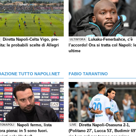
Diretta Napoli-Celta Vigo, pre-
Lukaku-Fenerbahce, c'è
E
ULTIM'ORA
ita: le probabili scelte di Allegri
l’accordo! Ora si tratta col Napoli: l
ultime
DAZIONE TUTTO NAPOLI.NET
FABIO TARANTINO
Napoli fermo, lista
Diretta Napoli-Osasuna 2-1,
TONAPOLI
LIVE
ra piena: in 5 sono fuori.
(Politano 27', Lucca 53', Budimir 69'