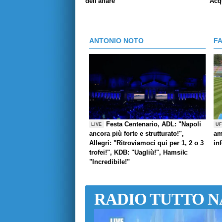
dell'affare"
Acq
ANTONIO NOTO
F
Festa Centenario, ADL: "Napoli
LIVE
UF
ancora più forte e strutturato!",
am
Allegri: "Ritroviamoci qui per 1, 2 o 3
in
trofei!", KDB: "Uagliù!", Hamsik:
"Incredibile!"
RADIO TUTTO N