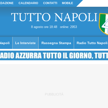
EDAZIONE
CALENDARIO
CONTATTI
MOBILE
8 agosto ore 18:48
online: 2953
Napoli
Le Interviste
Rassegna Stampa
Radio Tutto Napoli