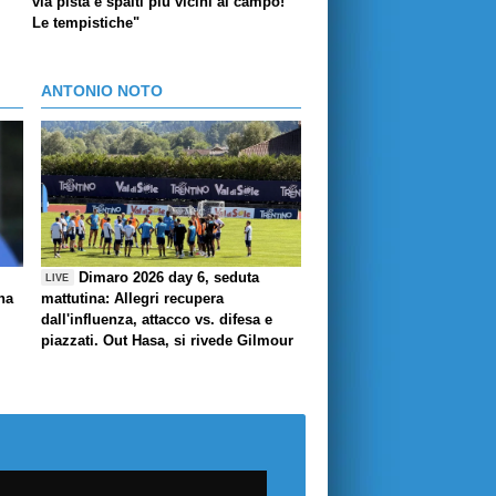
via pista e spalti più vicini al campo!
Le tempistiche"
ANTONIO NOTO
Dimaro 2026 day 6, seduta
LIVE
ha
mattutina: Allegri recupera
dall'influenza, attacco vs. difesa e
piazzati. Out Hasa, si rivede Gilmour