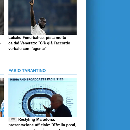
Lukaku-Fenerbahce, pista molto
e
calda! Venerato: "C’è già l'accordo
verbale con l’agente"
FABIO TARANTINO
Restyling Maradona,
LIVE
presentazione ufficiale: "63mila posti,