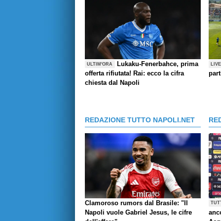
Lukaku-Fenerbahce, prima
ULTIM'ORA
LIV
offerta rifiutata! Rai: ecco la cifra
part
chiesta dal Napoli
REDAZIONE TUTTO NAPOLI.NET
RE
Clamoroso rumors dal Brasile: "Il
TUT
Napoli vuole Gabriel Jesus, le cifre
anco