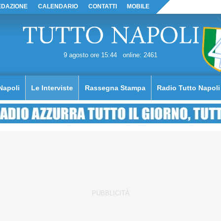
EDAZIONE
CALENDARIO
CONTATTI
MOBILE
9 agosto ore 15:44
online: 2461
Napoli
Le Interviste
Rassegna Stampa
Radio Tutto Napoli