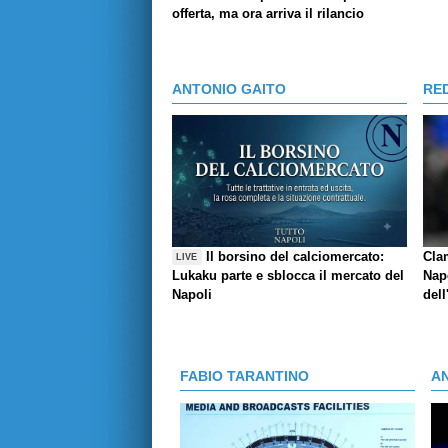
offerta, ma ora arriva il rilancio
ANTONIO GAITO
RE
Il borsino del calciomercato:
Cla
LIVE
Lukaku parte e sblocca il mercato del
Napo
Napoli
dell
FABIO TARANTINO
A