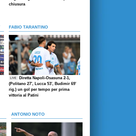
chiusura
T
FABIO TARANTINO
Diretta Napoli-Osasuna 2-1,
LIVE
(Politano 27', Lucca 53', Budimir 69'
rig.) un gol per tempo per prima
vittoria al Patini
ANTONIO NOTO