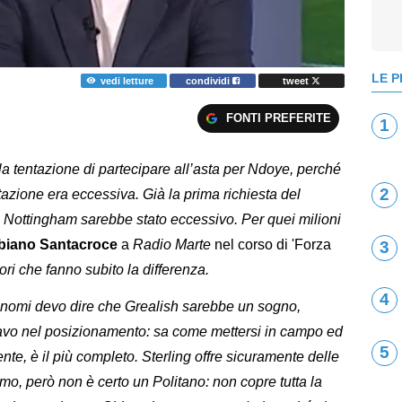
LE P
vedi letture
condividi
tweet
FONTI PREFERITE
1
la tentazione di partecipare all’asta per Ndoye, perché
2
tazione era eccessiva. Già la prima richiesta del
l Nottingham sarebbe stato eccessivo. Per quei milioni
biano Santacroce
a
Radio Marte
nel corso di 'Forza
3
ori che fanno subito la differenza.
4
ari nomi devo dire che Grealish sarebbe un sogno,
 bravo nel posizionamento: sa come mettersi in campo ed
5
e, è il più completo. Sterling offre sicuramente delle
imo, però non è certo un Politano: non copre tutta la