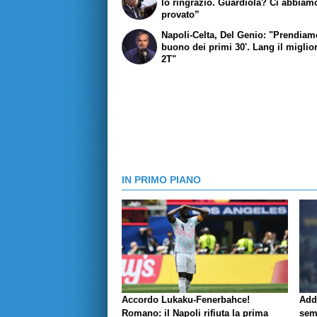
lo ringrazio. Guardiola? Ci abbiam
provato”
Napoli-Celta, Del Genio: "Prendiamo
buono dei primi 30'. Lang il miglio
2T"
IN PRIMO PIANO
Accordo Lukaku-Fenerbahce!
Add
Romano: il Napoli rifiuta la prima
sem