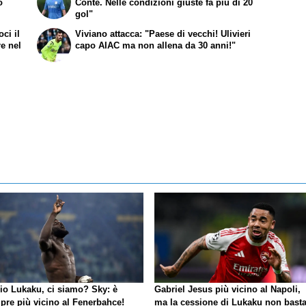
o
Conte. Nelle condizioni giuste fa più di 20
gol"
ci il
Viviano attacca: "Paese di vecchi! Ulivieri
re nel
capo AIAC ma non allena da 30 anni!"
io Lukaku, ci siamo?
Sky
: è
Gabriel Jesus più vicino al Napoli,
pre più vicino al Fenerbahce!
ma la cessione di Lukaku non basta