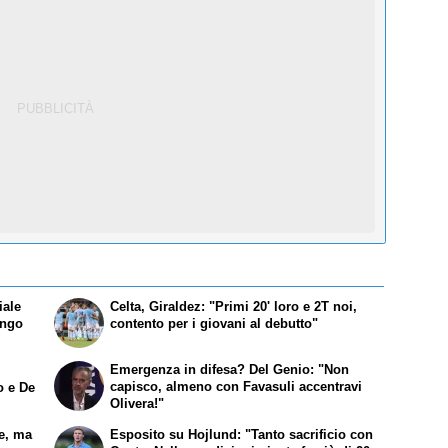
iale
Celta, Giraldez: "Primi 20' loro e 2T noi,
engo
contento per i giovani al debutto"
Emergenza in difesa? Del Genio: "Non
capisco, almeno con Favasuli accentravi
o e De
Olivera!"
te, ma
Esposito su Hojlund: "Tanto sacrificio con