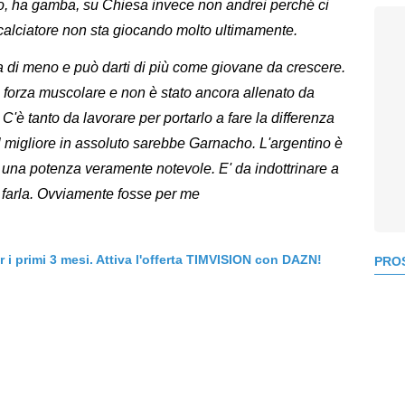
lo, ha gamba, su Chiesa invece non andrei perché ci
 calciatore non sta giocando molto ultimamente.
a di meno e può darti di più come giovane da crescere.
orza muscolare e non è stato ancora allenato da
C'è tanto da lavorare per portarlo a fare la differenza
l migliore in assoluto sarebbe Garnacho. L'argentino è
ha una potenza veramente notevole. E' da indottrinare a
ià farla. Ovviamente fosse per me
er i primi 3 mesi. Attiva l'offerta TIMVISION con DAZN!
PROS