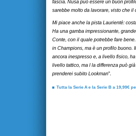
fascia. Nusa può essere un buon profi
sarebbe molto da lavorare, visto che il
Mi piace anche la pista Laurienté: cost
Ha una gamba impressionante, grande f
Conte, con il quale potrebbe fare bene. 
in Champions, ma è un profilo buono. I
ancora inespresso e, a livello fisico, 
livello tattico, ma l la differenza può g
prenderei subito Lookman
”.
Tutta la Serie A e la Serie B a 19,99€ p