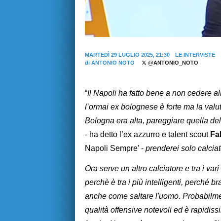
MARTEDÌ 29 LUGLIO 2025, 21:30
LE INTERVISTE
di
ANTONIO NOTO
@ANTONIO_NOTO
“
Il Napoli ha fatto bene a non cedere al
l’ormai ex bolognese è forte ma la valu
Bologna era alta, pareggiare quella de
- ha detto l’ex azzurro e talent scout
Fa
Napoli Sempre' -
prenderei solo calciat
Ora serve un altro calciatore e tra i v
perchè è tra i più intelligenti, perché
anche come saltare l'uomo. Probabilment
qualità offensive notevoli ed è rapidiss