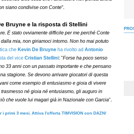
on siano condivise con Conte
”.
e Bruyne e la risposta di Stellini
PROS
. È stato ovviamente difficile per me perché Conte
 dalla mia, non giriamoci intorno. Non ho mai potuto
itica che
Kevin De Bruyne
ha rivolto ad
Antonio
osta del vice
Cristian Stellini
: "
Forse ha poco senso
anno 33 anni con un passato importante e che pensano
i una stagione. Se devono arrivare giocatori di questa
vani come esempio di entusiasmo e gioia di vivere
 trasmesso né gioia né entusiasmo, gli auguro in
 ciò che vuole lui magari già in Nazionale con Garcia
".
er i primi 3 mesi. Attiva l'offerta TIMVISION con DAZN!