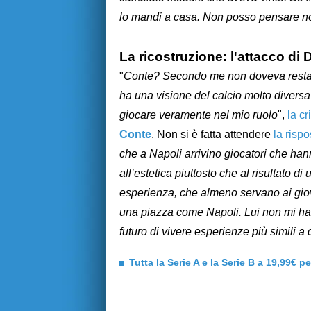
lo mandi a casa. Non posso pensare n
La ricostruzione: l'attacco di D
"
Conte? Secondo me non doveva restare
ha una visione del calcio molto diversa
giocare veramente nel mio ruolo
",
la cr
Conte
. Non si è fatta attendere
la risp
che a Napoli arrivino giocatori che h
all’estetica piuttosto che al risultato d
esperienza, che almeno servano ai gio
una piazza come Napoli. Lui non mi ha
futuro di vivere esperienze più simili a
Tutta la Serie A e la Serie B a 19,99€ p