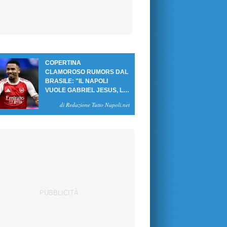
COPERTINA
CLAMOROSO RUMORS DAL
BRASILE: "IL NAPOLI
VUOLE GABRIEL JESUS, LE
CIFRE DELL'AFFARE"
di Redazione Tutto Napoli.net