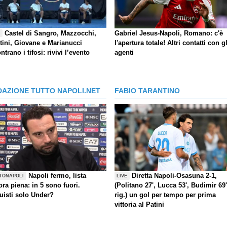
Castel di Sangro, Mazzocchi,
Gabriel Jesus-Napoli, Romano: c'è
E
tini, Giovane e Marianucci
l'apertura totale! Altri contatti con gl
ntrano i tifosi: rivivi l’evento
agenti
DAZIONE TUTTO NAPOLI.NET
FABIO TARANTINO
Napoli fermo, lista
Diretta Napoli-Osasuna 2-1,
TONAPOLI
LIVE
ra piena: in 5 sono fuori.
(Politano 27', Lucca 53', Budimir 69'
uisti solo Under?
rig.) un gol per tempo per prima
vittoria al Patini