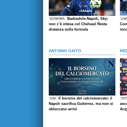
Badiashile-Napoli, Sky:
ULTIM'ORA
LIV
non c’è intesa col Chelsea! Resta
Con
distanza sulla formula
inco
ANTONIO GAITO
RE
Il borsino del calciomercato: il
LIVE
TUT
Napoli sacrifica Gutierrez, ma non si
anco
sbloccano arrivi
Acq