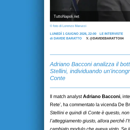
TuttoNapoli.net
© foto di Lorenzo Marucci
LUNEDÌ 1 GIUGNO 2026, 22:00
LE INTERVISTE
di
DAVIDE BARATTO
@DAVIDEBARATTO04
Adriano Bacconi analizza il bot
Stellini, individuando un'incong
Conte
Il match analyst
Adriano Bacconi
, int
Rete', ha commentato la vicenda De Bru
Stellini e quindi di Conte è questo, no
l’atteggiamento giusto, allora perché l
cambiato modulo che aveva vinto. Se il