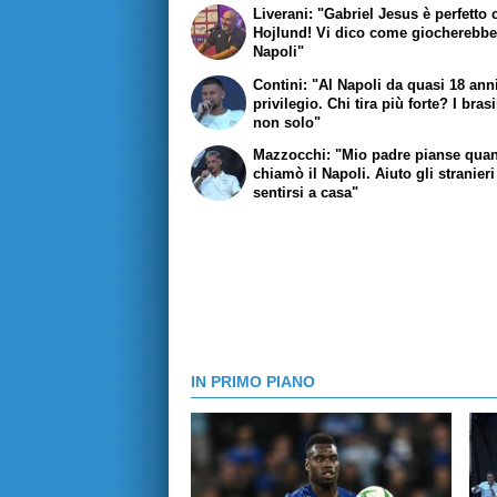
Liverani: "Gabriel Jesus è perfetto
Hojlund! Vi dico come giocherebbe
Napoli"
Contini: "Al Napoli da quasi 18 ann
privilegio. Chi tira più forte? I brasi
non solo"
Mazzocchi: "Mio padre pianse qua
chiamò il Napoli. Aiuto gli stranieri
sentirsi a casa"
IN PRIMO PIANO