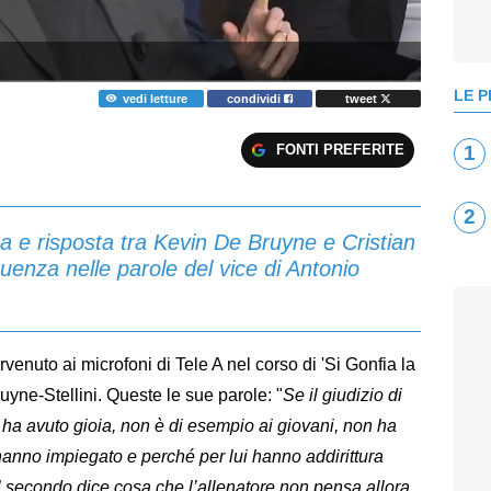
LE P
vedi letture
condividi
tweet
FONTI PREFERITE
1
2
ta e risposta tra Kevin De Bruyne e Cristian
ruenza nelle parole del vice di Antonio
ervenuto ai microfoni di Tele A nel corso di 'Si Gonfia la
yne-Stellini. Queste le sue parole: "
Se il giudizio di
n ha avuto gioia, non è di esempio ai giovani, non ha
’hanno impiegato e perché per lui hanno addirittura
 secondo dice cosa che l’allenatore non pensa allora