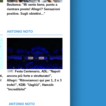
Beukema: "Mi sento bene, punto a
rientrare presto! Allegri? Sensazioni
positive. Sugli obiettivi..."
ANTONIO NOTO
Festa Centenario, ADL: "Napoli
LIVE
i,
ancora più forte e strutturato!",
o!
Allegri: "Ritroviamoci qui per 1, 2 o 3
trofei!", KDB: "Uagliù!", Hamsik:
"Incredibile!"
ANTONIO NOTO