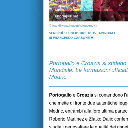
TuttoNapoli.net
© foto di www.imagephotoagency.it
VENERDÌ 3 LUGLIO 2026, 00:15
MONDIALI
di
FRANCESCO CARBONE
Portogallo e Croazia si sfidano 
Mondiale. Le formazioni ufficiali
Modric
Portogallo
e
Croazia
si contendono l'a
che mette di fronte due autentiche leg
Modric, entrambi alla loro ultima partec
Roberto Martínez e Zlatko Dalic conferm
studiati per esaltare le qualità dei rispe