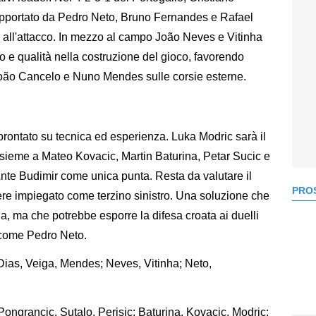
supportato da Pedro Neto, Bruno Fernandes e Rafael
 all'attacco. In mezzo al campo João Neves e Vitinha
io e qualità nella costruzione del gioco, favorendo
João Cancelo e Nuno Mendes sulle corsie esterne.
rontato su tecnica ed esperienza. Luka Modric sarà il
nsieme a Mateo Kovacic, Martin Baturina, Petar Sucic e
Ante Budimir come unica punta. Resta da valutare il
PROS
ere impiegato come terzino sinistro. Una soluzione che
ia, ma che potrebbe esporre la difesa croata ai duelli
 come Pedro Neto.
Dias, Veiga, Mendes; Neves, Vitinha; Neto,
 Pongrancic, Sutalo, Perisic; Baturina, Kovacic, Modric;