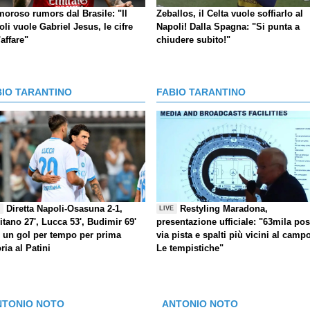
moroso rumors dal Brasile: "Il
Zeballos, il Celta vuole soffiarlo al
li vuole Gabriel Jesus, le cifre
Napoli! Dalla Spagna: "Si punta a
'affare"
chiudere subito!"
BIO TARANTINO
FABIO TARANTINO
Diretta Napoli-Osasuna 2-1,
Restyling Maradona,
E
LIVE
itano 27', Lucca 53', Budimir 69'
presentazione ufficiale: "63mila post
) un gol per tempo per prima
via pista e spalti più vicini al camp
oria al Patini
Le tempistiche"
NTONIO NOTO
ANTONIO NOTO