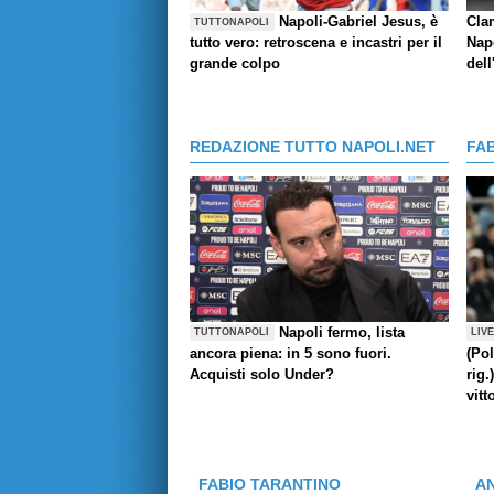
Napoli-Gabriel Jesus, è
Cla
TUTTONAPOLI
tutto vero: retroscena e incastri per il
Napo
grande colpo
dell
REDAZIONE TUTTO NAPOLI.NET
FA
Napoli fermo, lista
TUTTONAPOLI
LIV
ancora piena: in 5 sono fuori.
(Pol
Acquisti solo Under?
rig.
vitt
FABIO TARANTINO
A