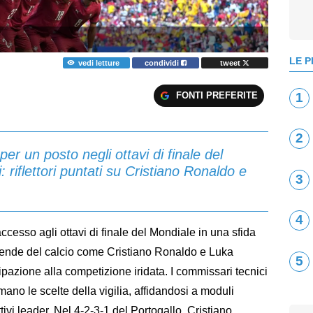
LE P
vedi letture
condividi
tweet
FONTI PREFERITE
1
2
per un posto negli ottavi di finale del
: riflettori puntati su Cristiano Ronaldo e
3
4
ccesso agli ottavi di finale del Mondiale in una sfida
gende del calcio come Cristiano Ronaldo e Luka
5
ipazione alla competizione iridata. I commissari tecnici
ano le scelte della vigilia, affidandosi a moduli
ttivi leader. Nel 4-2-3-1 del Portogallo, Cristiano