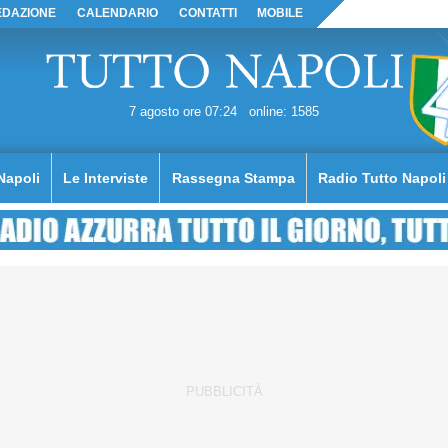
EDAZIONE
CALENDARIO
CONTATTI
MOBILE
7 agosto ore 07:24
online: 1585
Napoli
Le Interviste
Rassegna Stampa
Radio Tutto Napoli