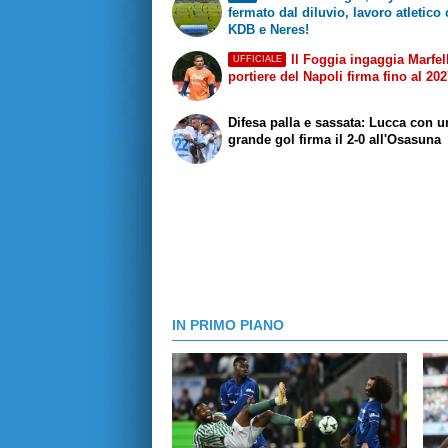
fermato dal diluvio, lavoro atletico
KDB e Neres!
Il Foggia ingaggia Marfell
UFFICIALE
portiere del Napoli firma fino al 20
Difesa palla e sassata: Lucca con u
grande gol firma il 2-0 all'Osasuna
IN PRIMO PIANO