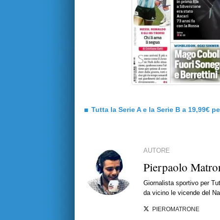
Tutta la Serie A e la Serie B a 19,99€ p
AUTORE
Pierpaolo Matro
Giornalista sportivo per T
da vicino le vicende del Nap
PIEROMATRONE