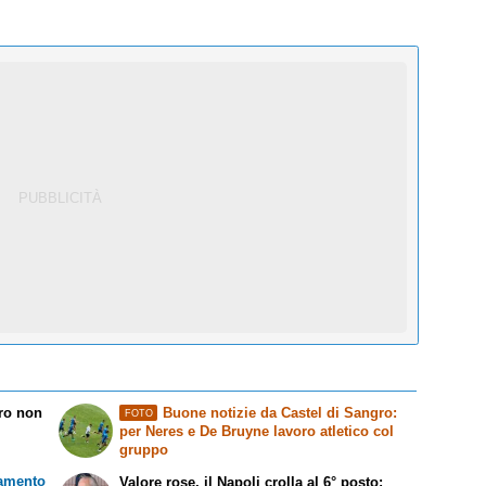
rro non
Buone notizie da Castel di Sangro:
FOTO
per Neres e De Bruyne lavoro atletico col
gruppo
namento
Valore rose, il Napoli crolla al 6° posto: