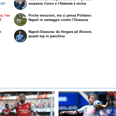
 con
sorpasso Como e l'Atalanta è vicina
a: l'ex
Poche emozioni, ma ci pensa Politano:
27
Napoli in vantaggio contro l'Osasuna
n
Napoli-Osasuna: da Vergara ad Alisson,
quanti top in panchina