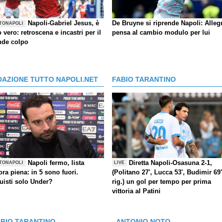
Napoli-Gabriel Jesus, è
De Bruyne si riprende Napoli: Allegr
TONAPOLI
o vero: retroscena e incastri per il
pensa al cambio modulo per lui
nde colpo
DAZIONE TUTTO NAPOLI.NET
FABIO TARANTINO
Napoli fermo, lista
Diretta Napoli-Osasuna 2-1,
TONAPOLI
LIVE
ra piena: in 5 sono fuori.
(Politano 27', Lucca 53', Budimir 69'
uisti solo Under?
rig.) un gol per tempo per prima
vittoria al Patini
ABIO TARANTINO
ANTONIO NOTO