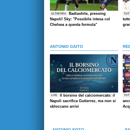
Badiashile, pressing
ULTIM'ORA
TUT
Napoli! Sky: "Possibile intesa col
tutt
Chelsea a questa formula"
gra
ANTONIO GAITO
RE
Il borsino del calciomercato: il
LIVE
TUT
Napoli sacrifica Gutierrez, ma non si
anco
sbloccano arrivi
Acq
ANTONIO NOTO
F