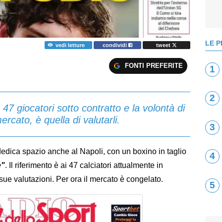
LE P
vedi letture
condividi
tweet
FONTI PREFERITE
1
2
47 giocatori sotto contratto e la volontà di
ercato, è quella di valutarli.
3
edica spazio anche al Napoli, con un boxino in taglio
4
e"
. Il riferimento è ai 47 calciatori attualmente in
 sue valutazioni. Per ora il mercato è congelato.
5