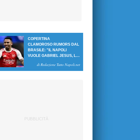
COPERTINA
CLAMOROSO RUMORS DAL
BRASILE: "IL NAPOLI
VUOLE GABRIEL JESUS, LE
CIFRE DELL'AFFARE"
di Redazione Tutto Napoli.net