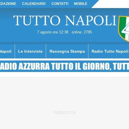
EDAZIONE
CALENDARIO
CONTATTI
MOBILE
7 agosto ore 12:38
online: 2785
Napoli
Le Interviste
Rassegna Stampa
Radio Tutto Napoli