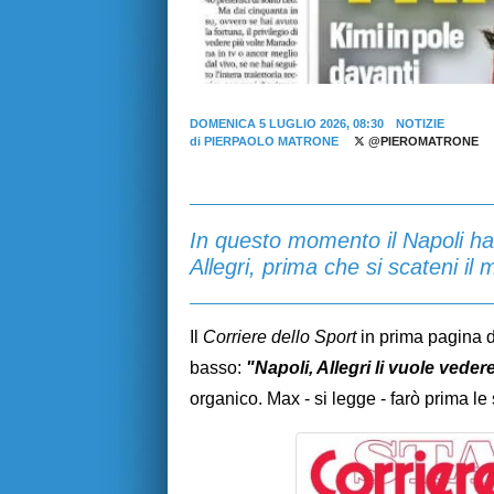
DOMENICA 5 LUGLIO 2026, 08:30
NOTIZIE
di
PIERPAOLO MATRONE
@PIEROMATRONE
In questo momento il Napoli ha 
Allegri, prima che si scateni il m
Il
Corriere dello Sport
in prima pagina d
basso:
"Napoli, Allegri li vuole veder
organico. Max - si legge - farò prima le