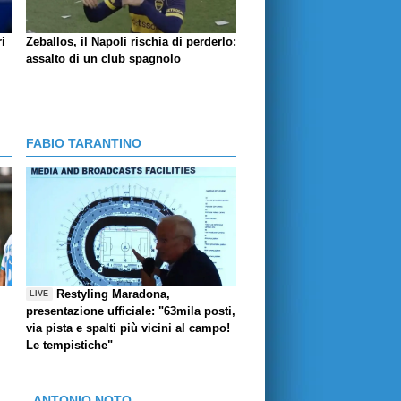
i
Zeballos, il Napoli rischia di perderlo:
assalto di un club spagnolo
FABIO TARANTINO
Restyling Maradona,
LIVE
presentazione ufficiale: "63mila posti,
via pista e spalti più vicini al campo!
Le tempistiche"
ANTONIO NOTO