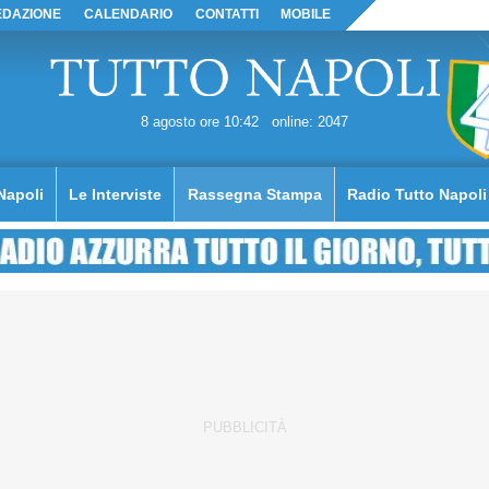
EDAZIONE
CALENDARIO
CONTATTI
MOBILE
8 agosto ore 10:42
online: 2047
Napoli
Le Interviste
Rassegna Stampa
Radio Tutto Napoli