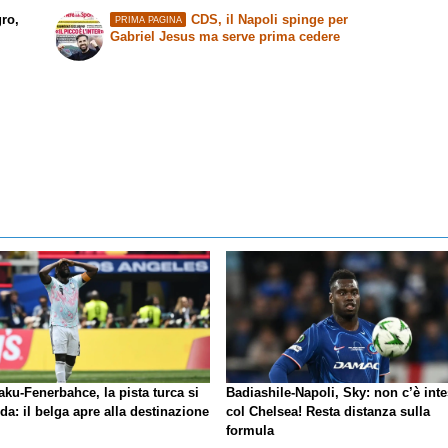
gro,
CDS, il Napoli spinge per
PRIMA PAGINA
Gabriel Jesus ma serve prima cedere
ku-Fenerbahce, la pista turca si
Badiashile-Napoli, Sky: non c’è int
da: il belga apre alla destinazione
col Chelsea! Resta distanza sulla
formula