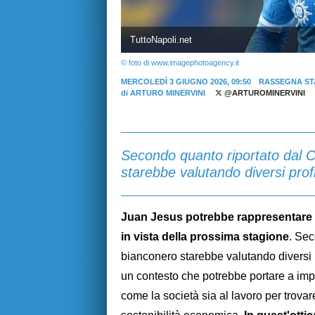
TuttoNapoli.net
© foto di www.imagephotoagency.it
MERCOLEDÌ 3 GIUGNO 2026, 09:50
RASSEGNA ST
di
ARTURO MINERVINI
@ARTUROMINERVINI
Secondo quanto riportato dal Co
starebbe valutando diversi profil
Juan Jesus potrebbe rappresentare u
in vista della prossima stagione
. Sec
bianconero starebbe valutando diversi pro
un contesto che potrebbe portare a impo
come la società sia al lavoro per trovare