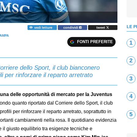
LE P
vedi letture
condividi
tweet
AMPA
FONTI PREFERITE
1
2
rriere dello Sport, il club bianconero
i per rinforzare il reparto arretrato
3
na delle opportunità di mercato per la Juventus
4
ondo quanto riportato dal Corriere dello Sport, il club
fili per rinforzare il reparto arretrato, soprattutto in
5
rtanti cambiamenti nella rosa. Il quotidiano evidenzia
 il giusto equilibrio tra esigenze tecniche e