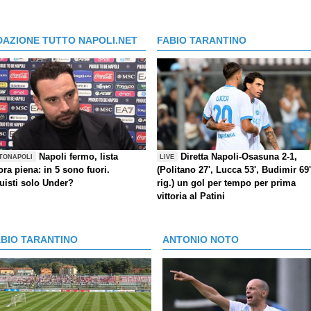
DAZIONE TUTTO NAPOLI.NET
FABIO TARANTINO
Napoli fermo, lista
Diretta Napoli-Osasuna 2-1,
TONAPOLI
LIVE
ra piena: in 5 sono fuori.
(Politano 27', Lucca 53', Budimir 69'
uisti solo Under?
rig.) un gol per tempo per prima
vittoria al Patini
ABIO TARANTINO
ANTONIO NOTO