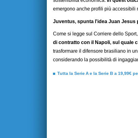
sostenibilità economica.
In quest'otti
emergono anche profili più accessibili 
Juventus, spunta l'idea Juan Jesus p
Come si legge sul Corriere dello Sport
di contratto con il Napoli, sul quale 
trasformare il difensore brasiliano in u
considerando la possibilità di ingaggia
Tutta la Serie A e la Serie B a 19,99€ p