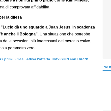
ca, oltre a nomi di primo piano come Kim Min-jae,
ma di comprovata affidabilità.
er la difesa
,
"Lucio dà uno sguardo a Juan Jesus, in scadenza
c'è anche il Bologna"
. Una situazione che potrebbe
na delle occasioni più interessanti del mercato estivo,
rlo a parametro zero.
er i primi 3 mesi. Attiva l'offerta TIMVISION con DAZN!
PROS