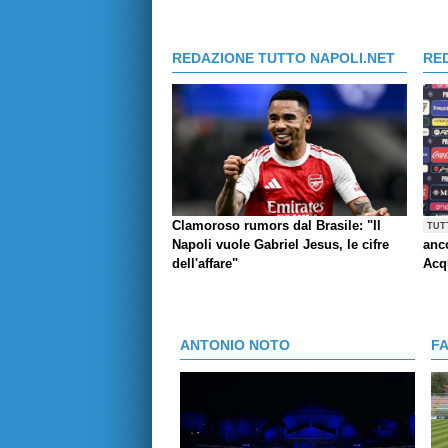
REDAZIONE TUTTO NAPOLI.NET
RE
Clamoroso rumors dal Brasile: "Il
TUT
Napoli vuole Gabriel Jesus, le cifre
anco
dell'affare"
Acq
ANTONIO NOTO
F