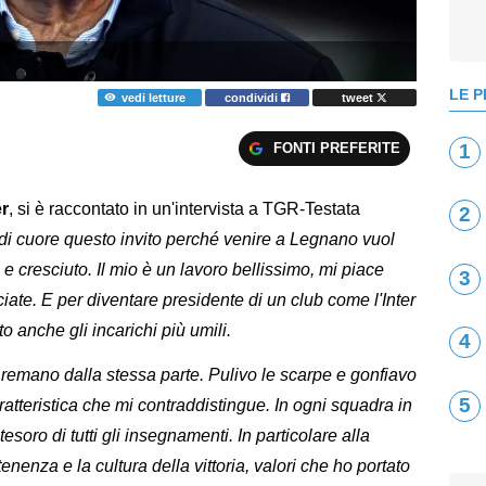
LE P
vedi letture
condividi
tweet
FONTI PREFERITE
1
er
, si è raccontato in un'intervista a TGR-Testata
2
di cuore questo invito perché venire a Legnano vuol
 e cresciuto. Il mio è un lavoro bellissimo, mi piace
3
sciate. E per diventare presidente di un club come l'Inter
o anche gli incarichi più umili.
4
ti remano dalla stessa parte. Pulivo le scarpe e gonfiavo
5
aratteristica che mi contraddistingue. In ogni squadra in
esoro di tutti gli insegnamenti. In particolare alla
nenza e la cultura della vittoria, valori che ho portato