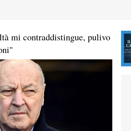
ltà mi contraddistingue, pulivo
oni"