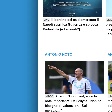
Il borsino del calciomercato: il
LIVE
LIV
Napoli sacrifica Gutierrez e sblocca
pres
Badiashile (e Favasuli?)
via 
Le 
ANTONIO NOTO
A
Allegri: "Buon test, ecco la
VIDEO
LI
nota importante. De Bruyne? Non ha
ma
bisogno di valutazioni. Sul
da
mercato..."
pi