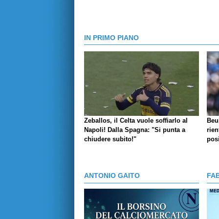
IN PRIMO PIANO
Zeballos, il Celta vuole soffiarlo al
Beu
Napoli! Dalla Spagna: "Si punta a
rien
chiudere subito!"
posi
ANTONIO GAITO
FA