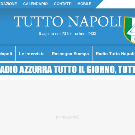
EDAZIONE
CALENDARIO
CONTATTI
MOBILE
6 agosto ore 23:07
online: 2433
Napoli
Le Interviste
Rassegna Stampa
Radio Tutto Napoli