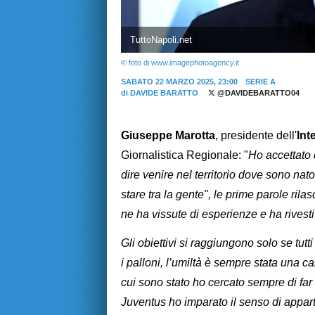
TuttoNapoli.net
© foto di www.imagephotoagency.it
SABATO 22 MARZO 2025, 23:00
SERIE A
di
DAVIDE BARATTO
@DAVIDEBARATTO04
Giuseppe Marotta
, presidente dell'
Int
Giornalistica Regionale: "
Ho accettato 
dire venire nel territorio dove sono nato
stare tra la gente", le prime parole rila
ne ha vissute di esperienze e ha rivestit
Gli obiettivi si raggiungono solo se tut
i palloni, l’umiltà è sempre stata una c
cui sono stato ho cercato sempre di far t
Juventus ho imparato il senso di apparte