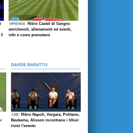
i
Ritiro Castel di Sangro:
UFFICIALE
amichevoli, allenamenti ed eventi,
 3
info e come prenotarsi
DAVIDE BARATTO
Ritiro Napoli, Vergara, Politano,
LIVE
o:
Beukema, Alisson incontrano i tifosi:
rivivi l'evento