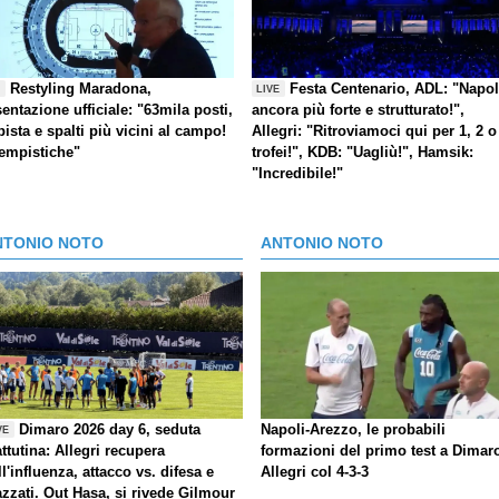
Restyling Maradona,
Festa Centenario, ADL: "Napol
E
LIVE
entazione ufficiale: "63mila posti,
ancora più forte e strutturato!",
pista e spalti più vicini al campo!
Allegri: "Ritroviamoci qui per 1, 2 o
tempistiche"
trofei!", KDB: "Uagliù!", Hamsik:
"Incredibile!"
NTONIO NOTO
ANTONIO NOTO
Dimaro 2026 day 6, seduta
Napoli-Arezzo, le probabili
VE
ttutina: Allegri recupera
formazioni del primo test a Dimar
ll'influenza, attacco vs. difesa e
Allegri col 4-3-3
azzati. Out Hasa, si rivede Gilmour