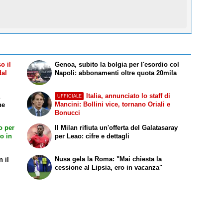
o il
Genoa, subito la bolgia per l'esordio col
dal
Napoli: abbonamenti oltre quota 20mila
Italia, annunciato lo staff di
a
UFFICIALE
Mancini: Bollini vice, tornano Oriali e
ne
Bonucci
o per
Il Milan rifiuta un'offerta del Galatasaray
o in
per Leao: cifre e dettagli
Nusa gela la Roma: "Mai chiesta la
n il
cessione al Lipsia, ero in vacanza"