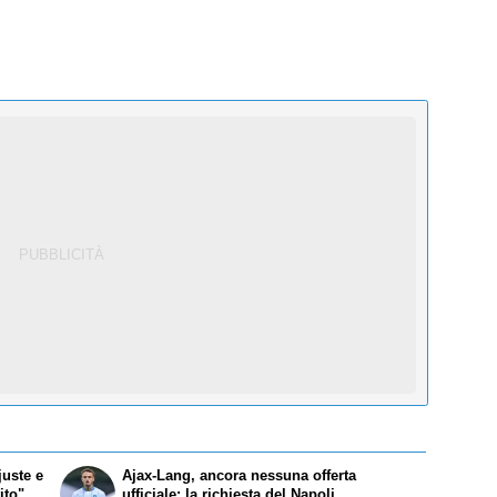
juste e
Ajax-Lang, ancora nessuna offerta
ito"
ufficiale: la richiesta del Napoli