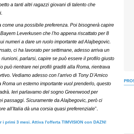
to a tanti altri ragazzi giovani di talento che
i.
lia come una possibile preferenza. Poi bisognerà capire
l Bayern Leverkusen che l'ho appena riscattato per 8
 sui numeri a dare un ruolo importante ad Alajbegovic.
nsato, ci ha lavorato per settimane, adesso arriva un
iunioni, parlarsi, capire se può essere il profilo giusto
può rientrare nei profili graditi alla Roma, rientrava
rtivo. Vediamo adesso con l'arrivo di Tony D'Amico
PROS
a Roma un esterno importante vuol prenderlo, questo
adrà. Ieri parlavamo del sogno Greenwood per
uei passaggi. Sicuramente da Alajbegovic, però ci
e all'Italia dà una corsia quasi preferenziale
".
er i primi 3 mesi. Attiva l'offerta TIMVISION con DAZN!