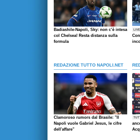
Badiashile-Napoli, Sky: non c’è intesa
LIV
col Chelsea! Resta distanza sulla
Con
formula
inco
REDAZIONE TUTTO NAPOLI.NET
RE
Clamoroso rumors dal Brasile: "Il
TUT
Napoli vuole Gabriel Jesus, le cifre
anco
dell'affare"
Acq