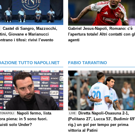
Castel di Sangro, Mazzocchi,
Gabriel Jesus-Napoli, Romano: c'è
E
tini, Giovane e Marianucci
l'apertura totale! Altri contatti con gl
ntrano i tifosi: rivivi l’evento
agenti
DAZIONE TUTTO NAPOLI.NET
FABIO TARANTINO
Napoli fermo, lista
Diretta Napoli-Osasuna 2-1,
TONAPOLI
LIVE
ra piena: in 5 sono fuori.
(Politano 27', Lucca 53', Budimir 69'
uisti solo Under?
rig.) un gol per tempo per prima
vittoria al Patini