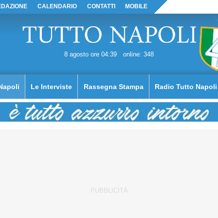
EDAZIONE
CALENDARIO
CONTATTI
MOBILE
8 agosto ore 04:39
online: 348
Napoli
Le Interviste
Rassegna Stampa
Radio Tutto Napoli