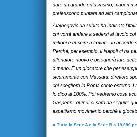
dare un grande entusiasmo, magari rispet
preferiscono puntare ad altri campionat
Alajbegovic da subito ha indicato l'Ita
chi vorrà andare a sedersi al tavolo co
milioni e riuscire a trovare un accordo
Perché, per esempio, il Napoli ci ha pe
allenatore nuovo e bisognerà fare delle r
o meno. È un giocatore che per esempio 
sicuramente con Massara, direttore spo
chi sceglierà la Roma come esterno. L
lo dico al 100%. Poi vedremo cosa acc
Gasperini, quindi ci sarà da seguire q
aspettiamo movimento perché il giocator
Tutta la Serie A e la Serie B a 19,99€ p