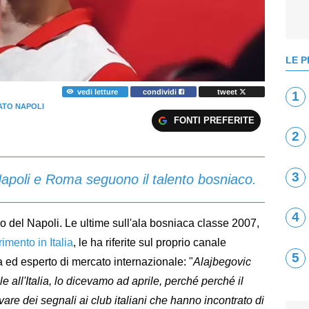
LE P
vedi letture
condividi
tweet
1
TO NAPOLI
FONTI PREFERITE
2
3
Napoli e Roma seguono il talento bosniaco.
4
o del Napoli. Le ultime sull'ala bosniaca classe 2007,
imento in Italia
, le ha riferite sul proprio canale
5
ta ed esperto di mercato internazionale: "
Alajbegovic
 all'Italia, lo dicevamo ad aprile, perché perché il
vare dei segnali ai club italiani che hanno incontrato di