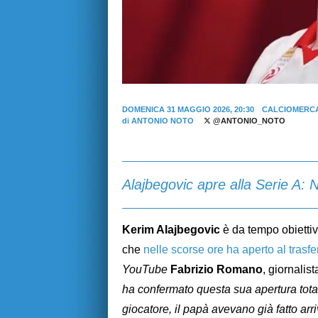
DOMENICA 31 MAGGIO 2026, 20:30
CALCIOMERCA
di
ANTONIO NOTO
@ANTONIO_NOTO
Alajbegovic apre alla Serie A: 
Kerim Alajbegovic
è da tempo obiettiv
che
nelle scorse ore ha aperto al trasfer
YouTube
Fabrizio Romano
, giornalis
ha confermato questa sua apertura totale
giocatore, il papà avevano già fatto arri