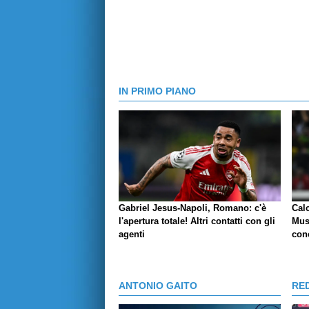
IN PRIMO PIANO
Gabriel Jesus-Napoli, Romano: c'è
Cal
l'apertura totale! Altri contatti con gli
Mus
agenti
conc
ANTONIO GAITO
RE