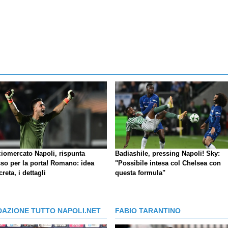
ciomercato Napoli, rispunta
Badiashile, pressing Napoli! Sky:
so per la porta! Romano: idea
"Possibile intesa col Chelsea con
reta, i dettagli
questa formula"
DAZIONE TUTTO NAPOLI.NET
FABIO TARANTINO