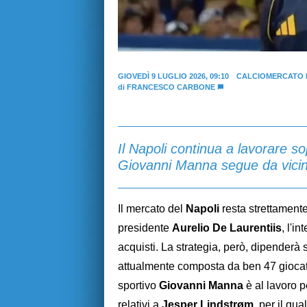
GIOVEDÌ 9 LUGLIO 2026, 09:10
CALCIOMERCATO 
di
FRANCESCO CARBONE
Il Napoli continua a lavorare so
Giovanni Manna segue da vicin
Il mercato del
Napoli
resta strettamente
presidente
Aurelio De Laurentiis
, l'i
acquisti. La strategia, però, dipenderà 
attualmente composta da ben 47 giocat
sportivo
Giovanni Manna
è al lavoro pe
relativi a
Jesper Lindstrøm
, per il qu