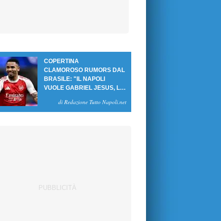
COPERTINA
CLAMOROSO RUMORS DAL
BRASILE: "IL NAPOLI
VUOLE GABRIEL JESUS, LE
CIFRE DELL'AFFARE"
di Redazione Tutto Napoli.net