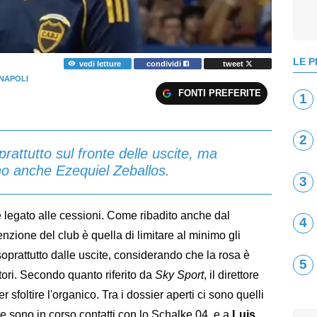
LE P
vedi letture
condividi
tweet
NAPOLI
FONTI PREFERITE
1
2
prattutto sul fronte delle uscite, ma
o anche Ezequiel Zeballos.
3
 legato alle cessioni. Come ribadito anche dal
4
ntenzione del club è quella di limitare al minimo gli
soprattutto dalle uscite, considerando che la rosa è
5
ori. Secondo quanto riferito da
Sky Sport
, il direttore
r sfoltire l'organico. Tra i dossier aperti ci sono quelli
ale sono in corso contatti con lo Schalke 04, e a
Luis