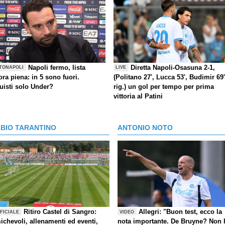
Napoli fermo, lista
Diretta Napoli-Osasuna 2-1,
TONAPOLI
LIVE
ra piena: in 5 sono fuori.
(Politano 27', Lucca 53', Budimir 69'
uisti solo Under?
rig.) un gol per tempo per prima
vittoria al Patini
ABIO TARANTINO
ANTONIO NOTO
Ritiro Castel di Sangro:
Allegri: "Buon test, ecco la
FICIALE
VIDEO
ichevoli, allenamenti ed eventi,
nota importante. De Bruyne? Non 