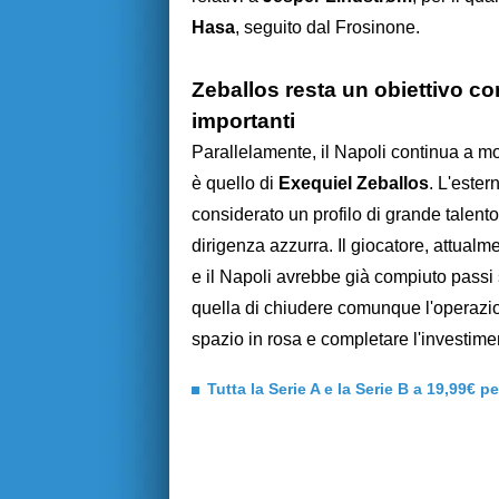
Hasa
, seguito dal Frosinone.
Zeballos resta un obiettivo co
importanti
Parallelamente, il Napoli continua a mo
è quello di
Exequiel Zeballos
. L'ester
considerato un profilo di grande talento
dirigenza azzurra. Il giocatore, attual
e il Napoli avrebbe già compiuto passi s
quella di chiudere comunque l'operazio
spazio in rosa e completare l'investime
Tutta la Serie A e la Serie B a 19,99€ p