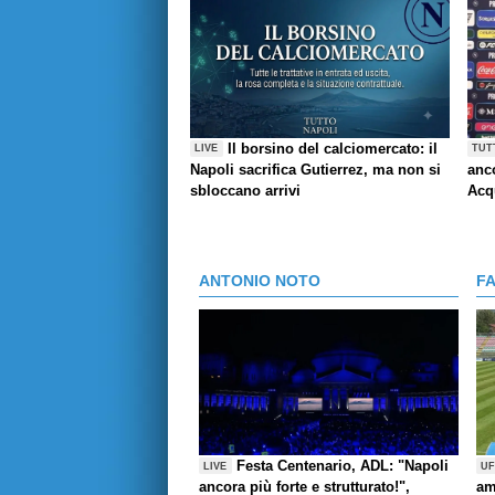
Il borsino del calciomercato: il
LIVE
TUT
Napoli sacrifica Gutierrez, ma non si
anco
sbloccano arrivi
Acq
ANTONIO NOTO
F
Festa Centenario, ADL: "Napoli
LIVE
UF
ancora più forte e strutturato!",
am