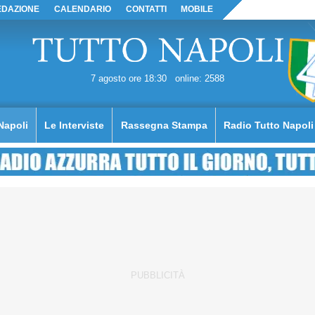
EDAZIONE
CALENDARIO
CONTATTI
MOBILE
7 agosto ore 18:30
online: 2588
Napoli
Le Interviste
Rassegna Stampa
Radio Tutto Napoli